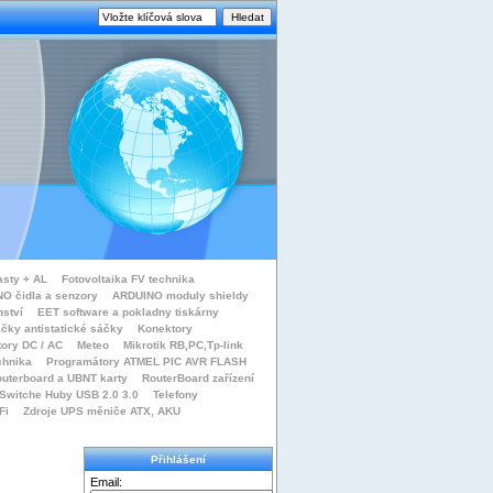
asty + AL
Fotovoltaika FV technika
O čidla a senzory
ARDUINO moduly shieldy
nství
EET software a pokladny tiskárny
čky antistatické sáčky
Konektory
tory DC / AC
Meteo
Mikrotik RB,PC,Tp-link
chnika
Programátory ATMEL PIC AVR FLASH
uterboard a UBNT karty
RouterBoard zařízení
Switche Huby USB 2.0 3.0
Telefony
Fi
Zdroje UPS měniče ATX, AKU
Přihlášení
Email: