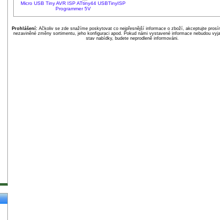
Micro USB Tiny AVR ISP ATtiny44 USBTinyISP
Programmer 5V
Prohlášení:
Ačkoliv se zde snažíme poskytovat co nejpřesnější informace o zboží, akceptujte pros
nezaviněné změny sortimentu, jeho konfiguraci apod. Pokud námi vystavené informace nebudou vyja
stav nabídky, budete neprodleně informováni.