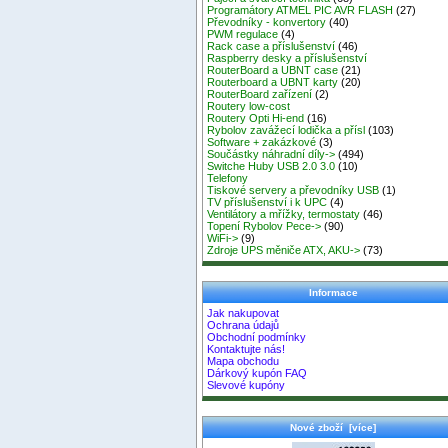
Programátory ATMEL PIC AVR FLASH
(27)
Převodníky - konvertory
(40)
PWM regulace
(4)
Rack case a příslušenství
(46)
Raspberry desky a příslušenství
RouterBoard a UBNT case
(21)
Routerboard a UBNT karty
(20)
RouterBoard zařízení
(2)
Routery low-cost
Routery Opti Hi-end
(16)
Rybolov zavážecí lodička a přísl
(103)
Software + zakázkové
(3)
Součástky náhradní díly->
(494)
Switche Huby USB 2.0 3.0
(10)
Telefony
Tiskové servery a převodníky USB
(1)
TV příslušenství i k UPC
(4)
Ventilátory a mřížky, termostaty
(46)
Topení Rybolov Pece->
(90)
WiFi->
(9)
Zdroje UPS měniče ATX, AKU->
(73)
Informace
Jak nakupovat
Ochrana údajů
Obchodní podmínky
Kontaktujte nás!
Mapa obchodu
Dárkový kupón FAQ
Slevové kupóny
Nové zboží [více]