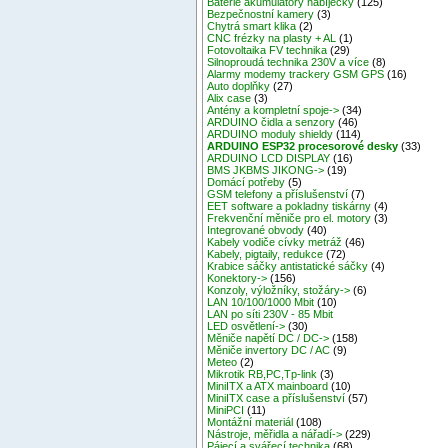
Baterie akumulátory nabíječky
(125)
Bezpečnostní kamery
(3)
Chytrá smart klika
(2)
CNC frézky na plasty + AL
(1)
Fotovoltaika FV technika
(29)
Silnoproudá technika 230V a více
(8)
Alarmy modemy trackery GSM GPS
(16)
Auto doplňky
(27)
Alix case
(3)
Antény a kompletní spoje->
(34)
ARDUINO čidla a senzory
(46)
ARDUINO moduly shieldy
(114)
ARDUINO ESP32 procesorové desky
(33)
ARDUINO LCD DISPLAY
(16)
BMS JKBMS JIKONG->
(19)
Domácí potřeby
(5)
GSM telefony a příslušenství
(7)
EET software a pokladny tiskárny
(4)
Frekvenční měniče pro el. motory
(3)
Integrované obvody
(40)
Kabely vodiče cívky metráž
(46)
Kabely, pigtaily, redukce
(72)
Krabice sáčky antistatické sáčky
(4)
Konektory->
(156)
Konzoly, výložníky, stožáry->
(6)
LAN 10/100/1000 Mbit
(10)
LAN po síti 230V - 85 Mbit
LED osvětlení->
(30)
Měniče napětí DC / DC->
(158)
Měniče invertory DC / AC
(9)
Meteo
(2)
Mikrotik RB,PC,Tp-link
(3)
MiniITX a ATX mainboard
(10)
MiniITX case a příslušenství
(57)
MiniPCI
(11)
Montážní materiál
(108)
Nástroje, měřidla a nářadí->
(229)
Pájecí a svářecí technika
(68)