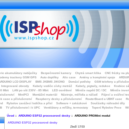
rie akumulátory nabíječky
Bezpečnostní kamery
Chytrá smart klika
CNC frézky na pl
odemy trackery GSM GPS
Auto doplňky
Alix case
Antény a kompletní spoje
ARDUIN
ARDUINO LCD DISPLAY
BMS JKBMS JIKONG
Domácí potřeby
GSM telefony a přísluše
Integrované obvody
Kabely vodiče cívky metráž
Kabely, pigtaily, redukce
Krabice sá
0 Mbit
LAN po síti 230V - 85 Mbit
LED osvětlení
Měniče napětí DC / DC
Měniče inver
íslušenství
MiniPCI
Montážní materiál
Nástroje, měřidla a nářadí
Pájecí a svářecí te
k case a příslušenství
Raspberry desky a příslušenství
RouterBoard a UBNT case
Ro
nd
Rybolov zavážecí lodička a přísl
Software + zakázkové
Součástky náhradní díly
SB
TV příslušenství i k UPC
Ventilátory a mřížky, termostaty
Topení Rybolov Pece
Wi
Úvod
::
ARDUINO ESP32 procesorové desky
:: ARDUINO PROMini modul
ARDUINO ESP32 procesorové desky
Zboží 17/33