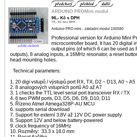
ARDUINO PROMini modul
96,- Kč s DPH
79,- Kč bez DPH
Arduino PRO mini - základní modul 100580
Professional version for Arduino Mini Pr
microcontroller board. It has 20 digital in
zvětšit obrázek
output pins (of which 6 can be used a
outputs), 8 analog inputs, a 16MHz resonator, a reset butto
head mounting holes.
Technical parameters:
1. 20 digi vstupů / výstupů port RX, TX, D2 ~ D13, A0 ~ A5
2. 8 analogových vstupních portů A0 až A7
3. 1 checks the TTL level serial port transceiver RX / TX
4. 6 two PWM ports, D3, D5, D6, D9, D10, D11
5. Řízeno Atmel Atmega328P-AU MCU
6. supports serial download
7. Support for externí 3.8V až 12V DC power supply
8. Support 12V and below battery-powered
9. clock frequency of 16MHz
10. Rozměry: 33.3 x 18.0 mm
11. Reset tlačítko