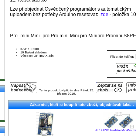
Lze přiobjednat Osvědčený programátor s automatickým
uploadem bez potřeby Arduino resetovat:
zde
- položka 1
Pro_mini Mini_pro Pro mini Mini pro Minipro Promini S8PF
Kód: 100580
10 Balení skladem
Výrobce: OPTIMAX Zlín
Přidat do košíku:
Tento produkt byl přidán dne Pátek 25.
březen 2016.
Zákaznící, kteří si koupili toto zboží, objednávali také...
ARDUINO ProMini MiniPro m