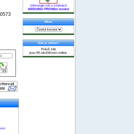
Informujte mě o změnách
ARDUINO PROMini modul
00573
Měna
Kdo je online?
Právě zde
jsou 99 návštěvníci online.
odul