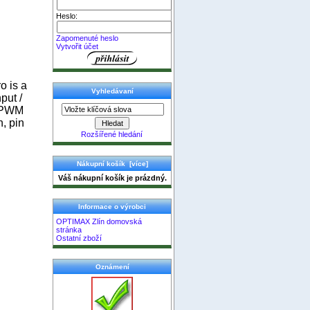
Heslo:
Zapomenuté heslo
Vytvořit účet
o is a
Vyhledávaní
put /
s PWM
n, pin
Rozšířené hledání
Nákupní košík [více]
Váš nákupní košík je prázdný.
Informace o výrobci
OPTIMAX Zlín domovská
stránka
Ostatní zboží
Oznámení