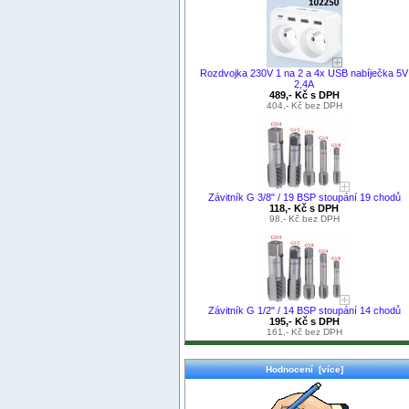
Rozdvojka 230V 1 na 2 a 4x USB nabíječka 5V
2,4A
489,- Kč s DPH
404,- Kč bez DPH
Závitník G 3/8" / 19 BSP stoupání 19 chodů
118,- Kč s DPH
98,- Kč bez DPH
Závitník G 1/2" / 14 BSP stoupání 14 chodů
195,- Kč s DPH
161,- Kč bez DPH
Hodnocení [více]