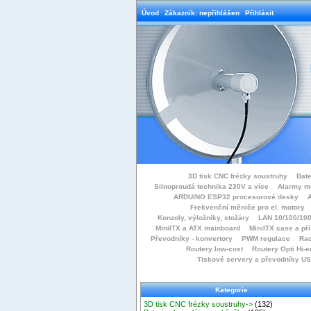
Úvod
Zákazník: nepřihlášen
Přihlásit
3D tisk CNC frézky soustruhy
Bate
Silnoproudá technika 230V a více
Alarmy m
ARDUINO ESP32 procesorové desky
Frekvenční měniče pro el. motory
Konzoly, výložníky, stožáry
LAN 10/100/100
MiniITX a ATX mainboard
MiniITX case a př
Převodníky - konvertory
PWM regulace
Rac
Routery low-cost
Routery Opti Hi-e
Tiskové servery a převodníky U
Kategorie
3D tisk CNC frézky soustruhy->
(132)