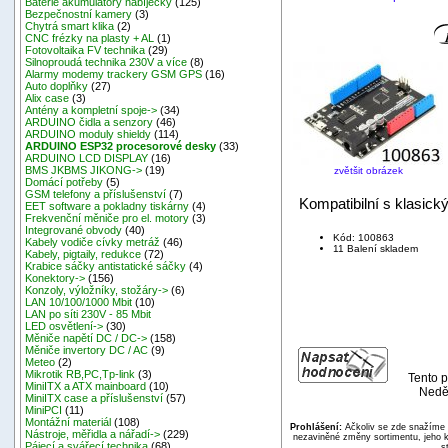
Baterie akumulátory nabíječky
(125)
Bezpečnostní kamery
(3)
Chytrá smart klika
(2)
CNC frézky na plasty + AL
(1)
Fotovoltaika FV technika
(29)
Silnoproudá technika 230V a více
(8)
Alarmy modemy trackery GSM GPS
(16)
Auto doplňky
(27)
Alix case
(3)
Antény a kompletní spoje->
(34)
ARDUINO čidla a senzory
(46)
ARDUINO moduly shieldy
(114)
ARDUINO ESP32 procesorové desky
(33)
ARDUINO LCD DISPLAY
(16)
BMS JKBMS JIKONG->
(19)
zvětšit obrázek
Domácí potřeby
(5)
GSM telefony a příslušenství
(7)
Kompatibilní s klasic
EET software a pokladny tiskárny
(4)
Frekvenční měniče pro el. motory
(3)
Integrované obvody
(40)
Kód: 100863
Kabely vodiče cívky metráž
(46)
11 Balení skladem
Kabely, pigtaily, redukce
(72)
Krabice sáčky antistatické sáčky
(4)
Konektory->
(156)
Konzoly, výložníky, stožáry->
(6)
LAN 10/100/1000 Mbit
(10)
LAN po síti 230V - 85 Mbit
LED osvětlení->
(30)
Měniče napětí DC / DC->
(158)
Měniče invertory DC / AC
(9)
Meteo
(2)
Mikrotik RB,PC,Tp-link
(3)
Tento p
MiniITX a ATX mainboard
(10)
Neděl
MiniITX case a příslušenství
(57)
MiniPCI
(11)
Montážní materiál
(108)
Prohlášení:
Ačkoliv se zde snažíme p
Nástroje, měřidla a nářadí->
(229)
nezaviněné změny sortimentu, jeho k
Pájecí a svářecí technika
(68)
s