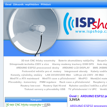
Úvod
Zákazník: nepřihlášen
Přihlásit
3D tisk CNC frézky soustruhy
Baterie akumulátory nabíječky
Bezpečn
Silnoproudá technika 230V a více
Alarmy modemy trackery GSM GPS
Auto do
ARDUINO ESP32 procesorové desky
ARDUINO LCD DISPLAY
BMS JKBMS
Frekvenční měniče pro el. motory
Integrované obvody
Kabely vodiče
Konzoly, výložníky, stožáry
LAN 10/100/1000 Mbit
LAN po síti 230V - 85 Mbit
MiniITX a ATX mainboard
MiniITX case a příslušenství
MiniPCI
Montážní mate
Převodníky - konvertory
PWM regulace
Rack case a příslušenství
Raspberry d
Routery low-cost
Routery Opti Hi-end
Rybolov zavážecí lodička a přísl
Tiskové servery a převodníky USB
TV příslušenství i k UPC
Ventil
Úvod
::
ARDUINO ESP32 pr
3,3V/1A
Kategorie
3D tisk CNC frézky soustruhy->
(132)
ARDUINO ESP32 procesoro