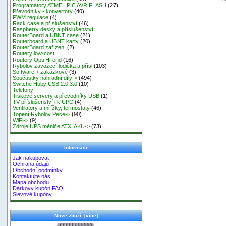
Programátory ATMEL PIC AVR FLASH
(27)
Převodníky - konvertory
(40)
PWM regulace
(4)
Rack case a příslušenství
(46)
Raspberry desky a příslušenství
RouterBoard a UBNT case
(21)
Routerboard a UBNT karty
(20)
RouterBoard zařízení
(2)
Routery low-cost
Routery Opti Hi-end
(16)
Rybolov zavážecí lodička a přísl
(103)
Software + zakázkové
(3)
Součástky náhradní díly->
(494)
Switche Huby USB 2.0 3.0
(10)
Telefony
Tiskové servery a převodníky USB
(1)
TV příslušenství i k UPC
(4)
Ventilátory a mřížky, termostaty
(46)
Topení Rybolov Pece->
(90)
WiFi->
(9)
Zdroje UPS měniče ATX, AKU->
(73)
Informace
Jak nakupovat
Ochrana údajů
Obchodní podmínky
Kontaktujte nás!
Mapa obchodu
Dárkový kupón FAQ
Slevové kupóny
Nové zboží [více]