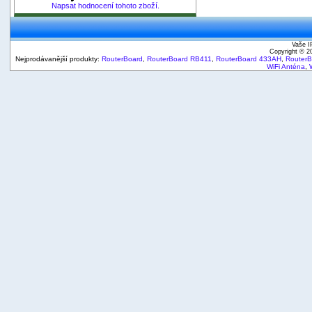
Napsat hodnocení tohoto zboží.
Vaše I
Copyright © 
Nejprodávanější produkty:
RouterBoard
,
RouterBoard RB411
,
RouterBoard 433AH
,
Router
WiFi Anténa
,