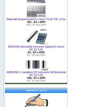
Sada bitů bezpečnostních v boxu T5 až T40, 12 ks
357,- Kč s DPH
295,- Kč bez DPH
ARDUINO převodník konvertor logických úrovní
I2C 5V 3,3V
67,- Kč s DPH
55,- Kč bez DPH
ARDUINO 4. kanálový I2C konvertor Bi-Directional
I2C 5V 3,3V
108,- Kč s DPH
89,- Kč bez DPH
Hodnocení [více]