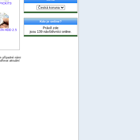
 PICKIT3
Kdo je online?
Právě zde
ATA HDD 2.5
jsou 139 návštěvníci online.
ím případné námi
dřovat aktuální