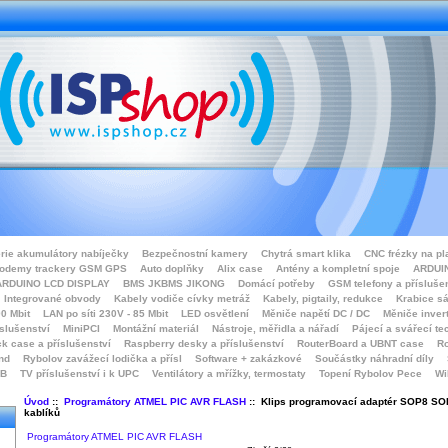
rie akumulátory nabíječky
Bezpečnostní kamery
Chytrá smart klika
CNC frézky na pl
odemy trackery GSM GPS
Auto doplňky
Alix case
Antény a kompletní spoje
ARDUIN
ARDUINO LCD DISPLAY
BMS JKBMS JIKONG
Domácí potřeby
GSM telefony a přísluše
Integrované obvody
Kabely vodiče cívky metráž
Kabely, pigtaily, redukce
Krabice sá
0 Mbit
LAN po síti 230V - 85 Mbit
LED osvětlení
Měniče napětí DC / DC
Měniče inver
íslušenství
MiniPCI
Montážní materiál
Nástroje, měřidla a nářadí
Pájecí a svářecí te
k case a příslušenství
Raspberry desky a příslušenství
RouterBoard a UBNT case
Ro
nd
Rybolov zavážecí lodička a přísl
Software + zakázkové
Součástky náhradní díly
SB
TV příslušenství i k UPC
Ventilátory a mřížky, termostaty
Topení Rybolov Pece
Wi
Úvod
::
Programátory ATMEL PIC AVR FLASH
:: Klips programovací adaptér SOP8 SO
kablíků
Programátory ATMEL PIC AVR FLASH