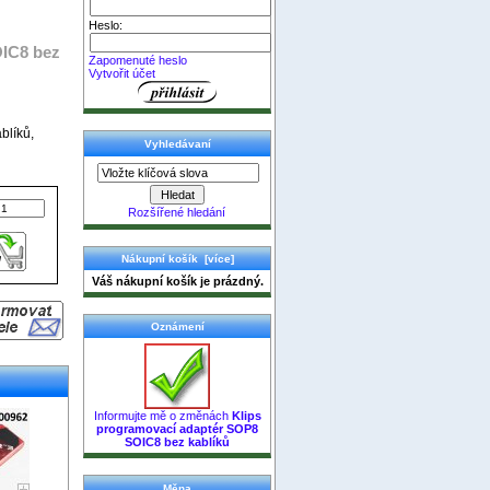
Heslo:
OIC8 bez
Zapomenuté heslo
Vytvořit účet
blíků,
Vyhledávaní
Rozšířené hledání
Nákupní košík [více]
Váš nákupní košík je prázdný.
Oznámení
Informujte mě o změnách
Klips
programovací adaptér SOP8
SOIC8 bez kablíků
Měna