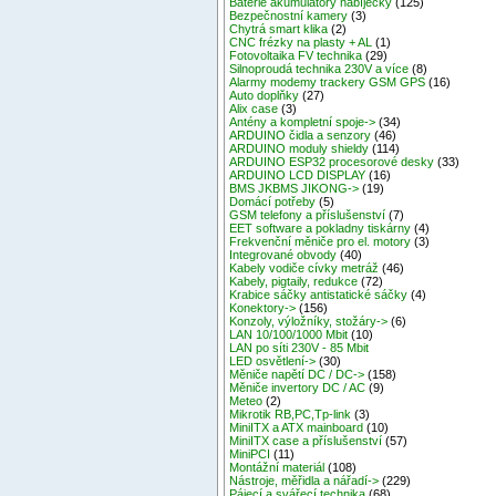
Baterie akumulátory nabíječky
(125)
Bezpečnostní kamery
(3)
Chytrá smart klika
(2)
CNC frézky na plasty + AL
(1)
Fotovoltaika FV technika
(29)
Silnoproudá technika 230V a více
(8)
Alarmy modemy trackery GSM GPS
(16)
Auto doplňky
(27)
Alix case
(3)
Antény a kompletní spoje->
(34)
ARDUINO čidla a senzory
(46)
ARDUINO moduly shieldy
(114)
ARDUINO ESP32 procesorové desky
(33)
ARDUINO LCD DISPLAY
(16)
BMS JKBMS JIKONG->
(19)
Domácí potřeby
(5)
GSM telefony a příslušenství
(7)
EET software a pokladny tiskárny
(4)
Frekvenční měniče pro el. motory
(3)
Integrované obvody
(40)
Kabely vodiče cívky metráž
(46)
Kabely, pigtaily, redukce
(72)
Krabice sáčky antistatické sáčky
(4)
Konektory->
(156)
Konzoly, výložníky, stožáry->
(6)
LAN 10/100/1000 Mbit
(10)
LAN po síti 230V - 85 Mbit
LED osvětlení->
(30)
Měniče napětí DC / DC->
(158)
Měniče invertory DC / AC
(9)
Meteo
(2)
Mikrotik RB,PC,Tp-link
(3)
MiniITX a ATX mainboard
(10)
MiniITX case a příslušenství
(57)
MiniPCI
(11)
Montážní materiál
(108)
Nástroje, měřidla a nářadí->
(229)
Pájecí a svářecí technika
(68)