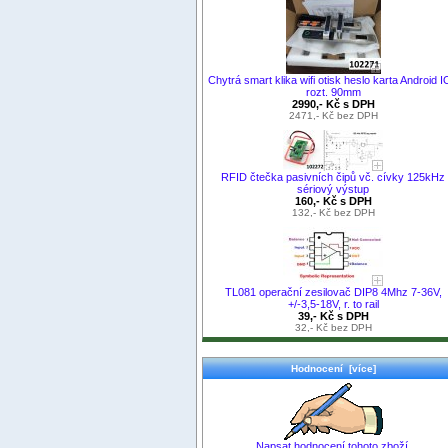
Chytrá smart klika wifi otisk heslo karta Android 
rozt. 90mm
2990,- Kč s DPH
2471,- Kč bez DPH
RFID čtečka pasivních čipů vč. cívky 125kHz
sériový výstup
160,- Kč s DPH
132,- Kč bez DPH
TL081 operační zesilovač DIP8 4Mhz 7-36V,
+/-3,5-18V, r. to rail
39,- Kč s DPH
32,- Kč bez DPH
Hodnocení [více]
Napsat hodnocení tohoto zboží.