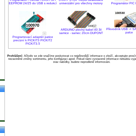
EEPROM 24/25 do USB s redukcí
univerzální pro všechny motory
Programátor PIC
Převodník USB -> S
ARDUINO plochý kabel 40 žil
palce
samice - samec 20cm DUPONT
Programovací adaptér patice
precizní k PICKIT3 PICKIT2
PICKIT3.5
Prohlášení:
Ačkoliv se zde snažíme poskytovat co nejpřesnější informace o zboží, akceptujte pros
nezaviněné změny sortimentu, jeho konfiguraci apod. Pokud námi vystavené informace nebudou vyja
stav nabídky, budete neprodleně informováni.