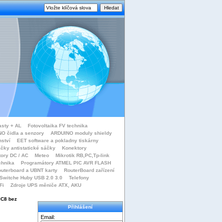
asty + AL
Fotovoltaika FV technika
O čidla a senzory
ARDUINO moduly shieldy
nství
EET software a pokladny tiskárny
čky antistatické sáčky
Konektory
tory DC / AC
Meteo
Mikrotik RB,PC,Tp-link
chnika
Programátory ATMEL PIC AVR FLASH
uterboard a UBNT karty
RouterBoard zařízení
Switche Huby USB 2.0 3.0
Telefony
Fi
Zdroje UPS měniče ATX, AKU
IC8 bez
Přihlášení
Email: