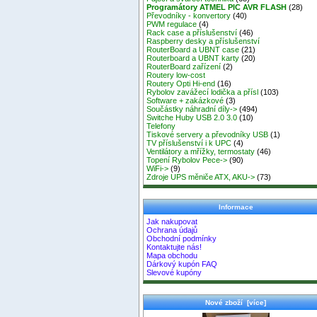
Programátory ATMEL PIC AVR FLASH
(28)
Převodníky - konvertory
(40)
PWM regulace
(4)
Rack case a příslušenství
(46)
Raspberry desky a příslušenství
RouterBoard a UBNT case
(21)
Routerboard a UBNT karty
(20)
RouterBoard zařízení
(2)
Routery low-cost
Routery Opti Hi-end
(16)
Rybolov zavážecí lodička a přísl
(103)
Software + zakázkové
(3)
Součástky náhradní díly->
(494)
Switche Huby USB 2.0 3.0
(10)
Telefony
Tiskové servery a převodníky USB
(1)
TV příslušenství i k UPC
(4)
Ventilátory a mřížky, termostaty
(46)
Topení Rybolov Pece->
(90)
WiFi->
(9)
Zdroje UPS měniče ATX, AKU->
(73)
Informace
Jak nakupovat
Ochrana údajů
Obchodní podmínky
Kontaktujte nás!
Mapa obchodu
Dárkový kupón FAQ
Slevové kupóny
Nové zboží [více]