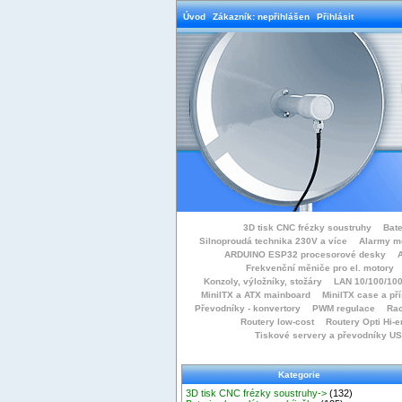
Úvod
Zákazník: nepřihlášen
Přihlásit
3D tisk CNC frézky soustruhy
Bate
Silnoproudá technika 230V a více
Alarmy m
ARDUINO ESP32 procesorové desky
Frekvenční měniče pro el. motory
Konzoly, výložníky, stožáry
LAN 10/100/100
MiniITX a ATX mainboard
MiniITX case a př
Převodníky - konvertory
PWM regulace
Rac
Routery low-cost
Routery Opti Hi-e
Tiskové servery a převodníky U
Kategorie
3D tisk CNC frézky soustruhy->
(132)