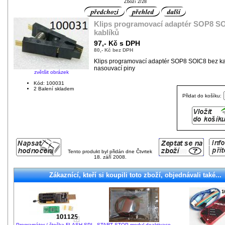
Zboží 2/28
Klips programovací adaptér SOP8 S
kablíků
97,- Kč s DPH
80,- Kč bez DPH
Klips programovací adaptér SOP8 SOIC8 bez ka
nasouvací piny
zvětšit obrázek
Kód: 100031
2 Balení skladem
Přidat do košíku:
Tento produkt byl přidán dne Čtvrtek
18. září 2008.
Zákaznící, kteří si koupili toto zboží, objednávali také...
Programátor / čtečka FLASH SPI
START STOP modul deaktivace