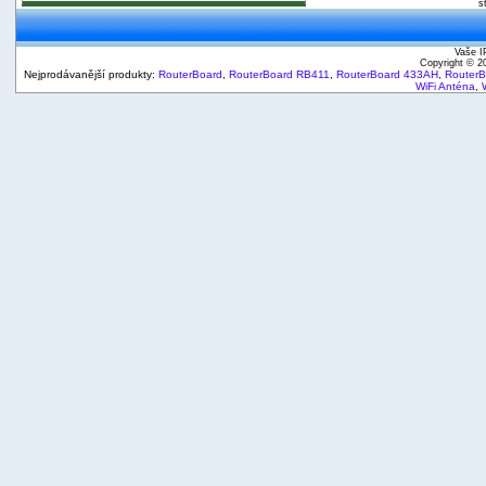
s
Vaše I
Copyright © 
Nejprodávanější produkty:
RouterBoard
,
RouterBoard RB411
,
RouterBoard 433AH
,
Router
WiFi Anténa
,