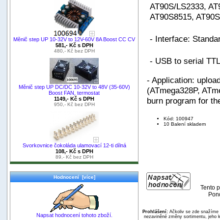
AT90S/LS2333, AT
AT90S8515, AT90S
- Interface: Stand
Měnič step UP 10-32V to 12V-60V 8A Boost CC CV
581,- Kč s DPH
480,- Kč bez DPH
- USB to serial TT
- Application: uplo
Měnič step UP DC/DC 10-32V to 48V (35-60V)
(ATmega328P, ATm
Boost FAN, termostat
burn program for t
1149,- Kč s DPH
950,- Kč bez DPH
Kód: 100947
10 Balení skladem
Svorkovnice čokoláda ulamovací 12-ti dílná
108,- Kč s DPH
89,- Kč bez DPH
Hodnocení [více]
Tento p
Pond
Prohlášení:
Ačkoliv se zde snažíme p
Napsat hodnocení tohoto zboží.
nezaviněné změny sortimentu, jeho k