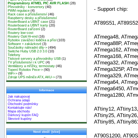
Programátory ATMEL PIC AVR FLASH
(28)
Převodníky - konvertory
(40)
- Support chip:
PWM regulace
(4)
Rack case a příslušenství
(46)
Raspberry desky a příslušenství
AT89S51, AT89S52
RouterBoard a UBNT case
(21)
Routerboard a UBNT karty
(20)
RouterBoard zařízení
(2)
Routery low-cost
ATmega48, ATmeg
Routery Opti Hi-end
(16)
Rybolov zavážecí lodička a přísl
(103)
ATmega88P, ATmeg
Software + zakázkové
(3)
Součástky náhradní díly->
(494)
ATmega162, ATmeg
Switche Huby USB 2.0 3.0
(10)
ATmega168, ATmeg
Telefony
Tiskové servery a převodníky USB
(1)
ATmega32, ATmega
TV příslušenství i k UPC
(4)
Ventilátory a mřížky, termostaty
(46)
ATmega325P, ATme
Topení Rybolov Pece->
(90)
WiFi->
(9)
ATmega329, ATmeg
Zdroje UPS měniče ATX, AKU->
(73)
ATmega64, ATmega
ATmega6450, ATme
Informace
ATmega1280, ATme
Jak nakupovat
Ochrana údajů
Obchodní podmínky
ATtiny12, ATtiny13,
Kontaktujte nás!
Mapa obchodu
ATtiny25, ATtiny26,
Dárkový kupón FAQ
Slevové kupóny
ATtiny85, ATtiny86
Nové zboží [více]
AT90S1200, AT90S