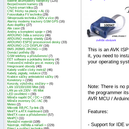
Baterie akumulátory nabíječky
(125)
Bezpečnostní kamery
(3)
Chytrá smart klika
(2)
CNC frézky na plasty + AL
(1)
Fotovoltaika FV technika
(29)
Silnoproudá technika 230V a více
(8)
Alarmy modemy trackery GSM GPS
(16)
Auto doplňky
(27)
Alix case
(3)
Antény a kompletní spoje->
(34)
ARDUINO čidla a senzory
(46)
ARDUINO moduly shieldy
(114)
zvětšit obrázek
ARDUINO ESP32 procesorové desky
(33)
ARDUINO LCD DISPLAY
(16)
This is an AVK ISP
BMS JKBMS JIKONG->
(19)
Domácí potřeby
(5)
it, you need to inst
GSM telefony a příslušenství
(7)
EET software a pokladny tiskárny
(4)
your operating sys
Frekvenční měniče pro el. motory
(3)
Integrované obvody
(40)
Kabely vodiče cívky metráž
(46)
Kabely, pigtaily, redukce
(72)
Krabice sáčky antistatické sáčky
(4)
Konektory->
(156)
Konzoly, výložníky, stožáry->
(6)
Note: There is no p
LAN 10/100/1000 Mbit
(10)
LAN po síti 230V - 85 Mbit
the programmer its
LED osvětlení->
(30)
AVR MCU / Arduino
Měniče napětí DC / DC->
(158)
Měniče invertory DC / AC
(9)
Meteo
(2)
Mikrotik RB,PC,Tp-link
(3)
Features:
MiniITX a ATX mainboard
(10)
MiniITX case a příslušenství
(57)
MiniPCI
(11)
Montážní materiál
(108)
- Support for IDE v
Nástroje, měřidla a nářadí->
(229)
Pájecí a svářecí technika
(68)