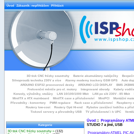
Úvod
Zákazník: nepřihlášen
Přihlásit
3D tisk CNC frézky soustruhy
Baterie akumulátory nabíječky
Bezpečn
Silnoproudá technika 230V a více
Alarmy modemy trackery GSM GPS
Auto do
ARDUINO ESP32 procesorové desky
ARDUINO LCD DISPLAY
BMS JKBMS
Frekvenční měniče pro el. motory
Integrované obvody
Kabely vodiče
Konzoly, výložníky, stožáry
LAN 10/100/1000 Mbit
LAN po síti 230V - 85 Mbit
MiniITX a ATX mainboard
MiniITX case a příslušenství
MiniPCI
Montážní mate
Převodníky - konvertory
PWM regulace
Rack case a příslušenství
Raspberry d
Routery low-cost
Routery Opti Hi-end
Rybolov zavážecí lodička a přísl
Tiskové servery a převodníky USB
TV příslušenství i k UPC
Ventil
Úvod
::
Programátory ATM
STUDIO 7 a jiné, USB
Kategorie
3D tisk CNC frézky soustruhy->
(132)
Programátory ATMEL PIC A