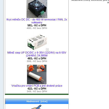
s
Kryt měniče DC DC - do 400 W termostat / FAN, 2x
voltmetry
581,- Kč s DPH
480,- Kč bez DPH
Měnič step UP DC/DC z 6-35V (12/24V) na 6-55V
(24/48V) 7A 385W
483,- Kč s DPH
399,- Kč bez DPH
Vrtačka pro vrtání PCB a jiné drobné práce
422,- Kč s DPH
349,- Kč bez DPH
Hodnocení [více]