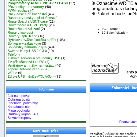
8/ Označíme WRITE a
Programátory ATMEL PIC AVR FLASH
(27)
Převodníky - konvertory
(40)
programátoru s dodaný
PWM regulace
(4)
9/ Pokud nebude, uděla
Rack case a příslušenství
(46)
Raspberry desky a příslušenství
RouterBoard a UBNT case
(21)
Routerboard a UBNT karty
(20)
RouterBoard zařízení
(2)
Kód: 100948
Routery low-cost
10 Balení skladem
Routery Opti Hi-end
(16)
Rybolov zavážecí lodička a přísl
(103)
Software + zakázkové
(3)
Součástky náhradní díly->
(494)
Switche Huby USB 2.0 3.0
(10)
Telefony
Tiskové servery a převodníky USB
(1)
TV příslušenství i k UPC
(4)
Ventilátory a mřížky, termostaty
(46)
Topení Rybolov Pece->
(90)
Tento p
WiFi->
(9)
Pond
Zdroje UPS měniče ATX, AKU->
(73)
Zákaznící, kte
Informace
Jak nakupovat
Ochrana údajů
Obchodní podmínky
Kontaktujte nás!
Mapa obchodu
Dárkový kupón FAQ
Slevové kupóny
Programátor
Nové zboží [více]
Prohlášení:
Ačkoliv se zde snažíme p
nezaviněné změny sortimentu, jeho k