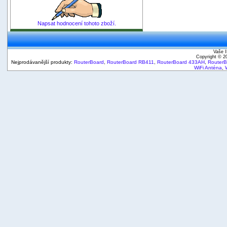
Napsat hodnocení tohoto zboží.
Vaše I
Copyright © 
Nejprodávanější produkty:
RouterBoard
,
RouterBoard RB411
,
RouterBoard 433AH
,
Router
WiFi Anténa
,