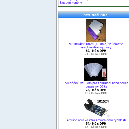
Slevové kupóny
Nové zboží [více]
Akumulátor 18650 ,Li-Ion 3,7V 2500mA
vysokozátěžový nový
89,- Kč s DPH
74,- Kč bez DPH
PVA sáček 7x10 cm pro zakrmení nebo boilies
rozpustný 30 ks
73,- Kč s DPH
60,- Kč bez DPH
Arduino optická infra závora čidlo rychlosti
54,- Kč s DPH
45,- Kč bez DPH