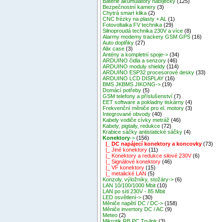
Baterie akumulátory nabíječky
(125)
Bezpečnostní kamery
(3)
Chytrá smart klika
(2)
CNC frézky na plasty + AL
(1)
Fotovoltaika FV technika
(29)
Silnoproudá technika 230V a více
(8)
Alarmy modemy trackery GSM GPS
(16)
Auto doplňky
(27)
Alix case
(3)
Antény a kompletní spoje->
(34)
ARDUINO čidla a senzory
(46)
ARDUINO moduly shieldy
(114)
ARDUINO ESP32 procesorové desky
(33)
ARDUINO LCD DISPLAY
(16)
BMS JKBMS JIKONG->
(19)
Domácí potřeby
(5)
GSM telefony a příslušenství
(7)
EET software a pokladny tiskárny
(4)
Frekvenční měniče pro el. motory
(3)
Integrované obvody
(40)
Kabely vodiče cívky metráž
(46)
Kabely, pigtaily, redukce
(72)
Krabice sáčky antistatické sáčky
(4)
Konektory
->
(156)
|_ DC napájecí konektory a koncovky
(73)
|_ Jiné konektory
(11)
|_ Konektory a redukce silové 230V
(6)
|_ Signálové konektory
(46)
|_ VF konektory
(15)
|_ metalické LAN
(5)
Konzoly, výložníky, stožáry->
(6)
LAN 10/100/1000 Mbit
(10)
LAN po síti 230V - 85 Mbit
LED osvětlení->
(30)
Měniče napětí DC / DC->
(158)
Měniče invertory DC / AC
(9)
Meteo
(2)
Mikrotik RB,PC,Tp-link
(3)