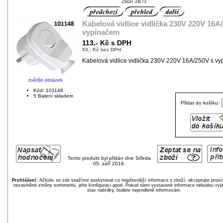
Zboží 24/73
Kabelová vidlice vidlička 230V 220V 16A
vypínačem
113,- Kč s DPH
93,- Kč bez DPH
Kabelová vidlice vidlička 230V 220V 16A/250V s v
zvětšit obrázek
Kód: 101148
5 Balení skladem
Přidat do košíku:
Tento produkt byl přidán dne Středa
05. září 2018.
Prohlášení:
Ačkoliv se zde snažíme poskytovat co nejpřesnější informace o zboží, akceptujte pros
nezaviněné změny sortimentu, jeho konfiguraci apod. Pokud námi vystavené informace nebudou vyja
stav nabídky, budete neprodleně informováni.