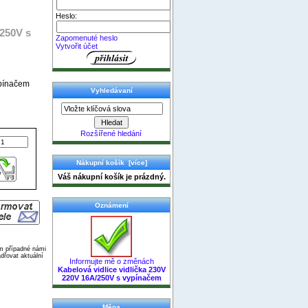
Heslo:
/250V s
Zapomenuté heslo
Vytvořit účet
ypínačem
Vyhledávaní
Rozšířené hledání
Nákupní košík [více]
Váš nákupní košík je prázdný.
Oznámení
ím případné námi
dřovat aktuální
Informujte mě o změnách
Kabelová vidlice vidlička 230V
220V 16A/250V s vypínačem
Měna