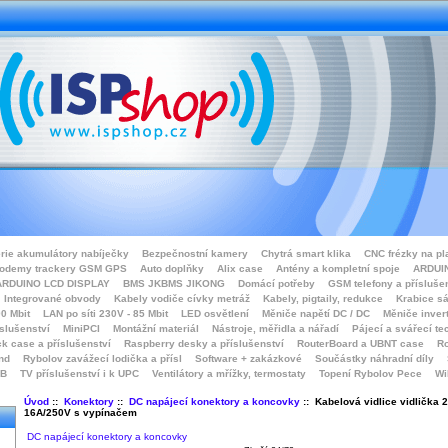
rie akumulátory nabíječky
Bezpečnostní kamery
Chytrá smart klika
CNC frézky na pl
odemy trackery GSM GPS
Auto doplňky
Alix case
Antény a kompletní spoje
ARDUIN
ARDUINO LCD DISPLAY
BMS JKBMS JIKONG
Domácí potřeby
GSM telefony a přísluše
Integrované obvody
Kabely vodiče cívky metráž
Kabely, pigtaily, redukce
Krabice sá
0 Mbit
LAN po síti 230V - 85 Mbit
LED osvětlení
Měniče napětí DC / DC
Měniče inver
íslušenství
MiniPCI
Montážní materiál
Nástroje, měřidla a nářadí
Pájecí a svářecí te
k case a příslušenství
Raspberry desky a příslušenství
RouterBoard a UBNT case
Ro
nd
Rybolov zavážecí lodička a přísl
Software + zakázkové
Součástky náhradní díly
SB
TV příslušenství i k UPC
Ventilátory a mřížky, termostaty
Topení Rybolov Pece
Wi
Úvod
::
Konektory
::
DC napájecí konektory a koncovky
:: Kabelová vidlice vidlička
16A/250V s vypínačem
DC napájecí konektory a koncovky