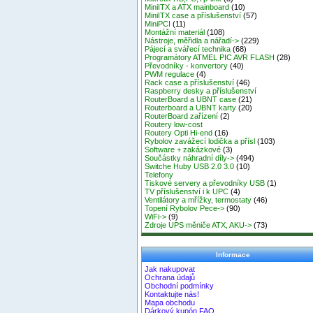
MiniITX a ATX mainboard
(10)
MiniITX case a příslušenství
(57)
MiniPCI
(11)
Montážní materiál
(108)
Nástroje, měřidla a nářadí->
(229)
Pájecí a svářecí technika
(68)
Programátory ATMEL PIC AVR FLASH
(28)
Převodníky - konvertory
(40)
PWM regulace
(4)
Rack case a příslušenství
(46)
Raspberry desky a příslušenství
RouterBoard a UBNT case
(21)
Routerboard a UBNT karty
(20)
RouterBoard zařízení
(2)
Routery low-cost
Routery Opti Hi-end
(16)
Rybolov zavážecí lodička a přísl
(103)
Software + zakázkové
(3)
Součástky náhradní díly->
(494)
Switche Huby USB 2.0 3.0
(10)
Telefony
Tiskové servery a převodníky USB
(1)
TV příslušenství i k UPC
(4)
Ventilátory a mřížky, termostaty
(46)
Topení Rybolov Pece->
(90)
WiFi->
(9)
Zdroje UPS měniče ATX, AKU->
(73)
Informace
Jak nakupovat
Ochrana údajů
Obchodní podmínky
Kontaktujte nás!
Mapa obchodu
Dárkový kupón FAQ