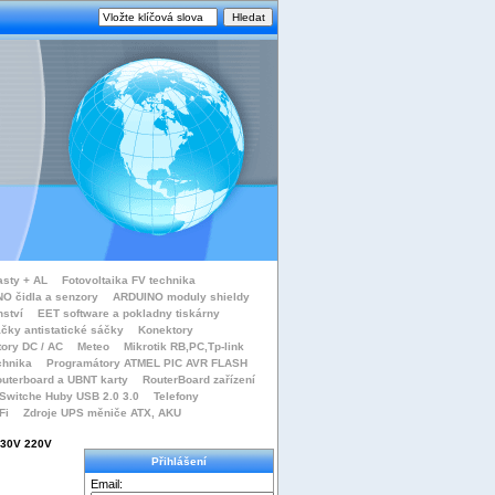
asty + AL
Fotovoltaika FV technika
O čidla a senzory
ARDUINO moduly shieldy
nství
EET software a pokladny tiskárny
čky antistatické sáčky
Konektory
tory DC / AC
Meteo
Mikrotik RB,PC,Tp-link
chnika
Programátory ATMEL PIC AVR FLASH
uterboard a UBNT karty
RouterBoard zařízení
Switche Huby USB 2.0 3.0
Telefony
Fi
Zdroje UPS měniče ATX, AKU
 230V 220V
Přihlášení
Email: