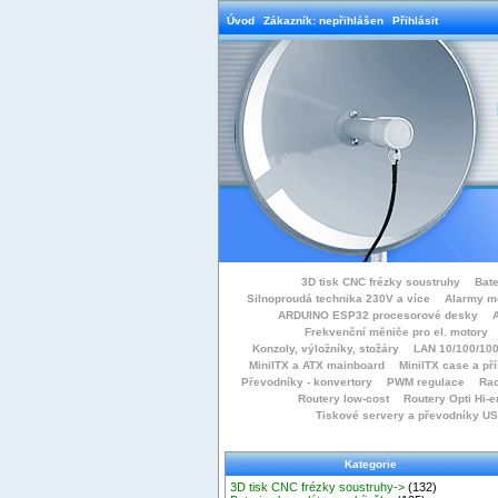
Úvod
Zákazník: nepřihlášen
Přihlásit
3D tisk CNC frézky soustruhy
Bate
Silnoproudá technika 230V a více
Alarmy m
ARDUINO ESP32 procesorové desky
Frekvenční měniče pro el. motory
Konzoly, výložníky, stožáry
LAN 10/100/100
MiniITX a ATX mainboard
MiniITX case a př
Převodníky - konvertory
PWM regulace
Rac
Routery low-cost
Routery Opti Hi-e
Tiskové servery a převodníky U
Kategorie
3D tisk CNC frézky soustruhy->
(132)