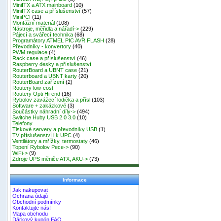
MiniITX a ATX mainboard
(10)
MiniITX case a příslušenství
(57)
MiniPCI
(11)
Montážní materiál
(108)
Nástroje, měřidla a nářadí->
(229)
Pájecí a svářecí technika
(68)
Programátory ATMEL PIC AVR FLASH
(28)
Převodníky - konvertory
(40)
PWM regulace
(4)
Rack case a příslušenství
(46)
Raspberry desky a příslušenství
RouterBoard a UBNT case
(21)
Routerboard a UBNT karty
(20)
RouterBoard zařízení
(2)
Routery low-cost
Routery Opti Hi-end
(16)
Rybolov zavážecí lodička a přísl
(103)
Software + zakázkové
(3)
Součástky náhradní díly->
(494)
Switche Huby USB 2.0 3.0
(10)
Telefony
Tiskové servery a převodníky USB
(1)
TV příslušenství i k UPC
(4)
Ventilátory a mřížky, termostaty
(46)
Topení Rybolov Pece->
(90)
WiFi->
(9)
Zdroje UPS měniče ATX, AKU->
(73)
Informace
Jak nakupovat
Ochrana údajů
Obchodní podmínky
Kontaktujte nás!
Mapa obchodu
Dárkový kupón FAQ