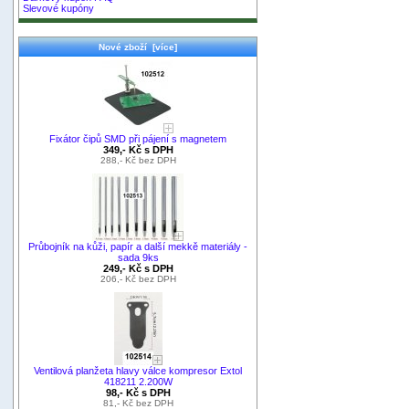
Slevové kupóny
Nové zboží [více]
Fixátor čipů SMD při pájení s magnetem
349,- Kč s DPH
288,- Kč bez DPH
Průbojník na kůži, papír a další mekkě materiály -
sada 9ks
249,- Kč s DPH
206,- Kč bez DPH
Ventilová planžeta hlavy válce kompresor Extol
418211 2.200W
98,- Kč s DPH
81,- Kč bez DPH