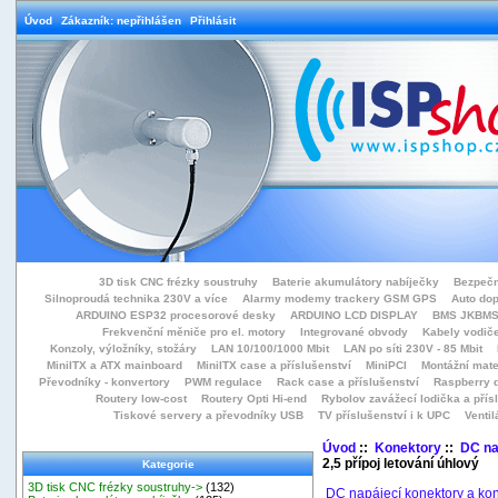
Úvod
Zákazník: nepřihlášen
Přihlásit
3D tisk CNC frézky soustruhy
Baterie akumulátory nabíječky
Bezpečn
Silnoproudá technika 230V a více
Alarmy modemy trackery GSM GPS
Auto do
ARDUINO ESP32 procesorové desky
ARDUINO LCD DISPLAY
BMS JKBMS
Frekvenční měniče pro el. motory
Integrované obvody
Kabely vodiče
Konzoly, výložníky, stožáry
LAN 10/100/1000 Mbit
LAN po síti 230V - 85 Mbit
MiniITX a ATX mainboard
MiniITX case a příslušenství
MiniPCI
Montážní mate
Převodníky - konvertory
PWM regulace
Rack case a příslušenství
Raspberry d
Routery low-cost
Routery Opti Hi-end
Rybolov zavážecí lodička a přísl
Tiskové servery a převodníky USB
TV příslušenství i k UPC
Ventil
Úvod
::
Konektory
::
DC na
2,5 přípoj letování úhlový
Kategorie
3D tisk CNC frézky soustruhy->
(132)
DC napájecí konektory a ko