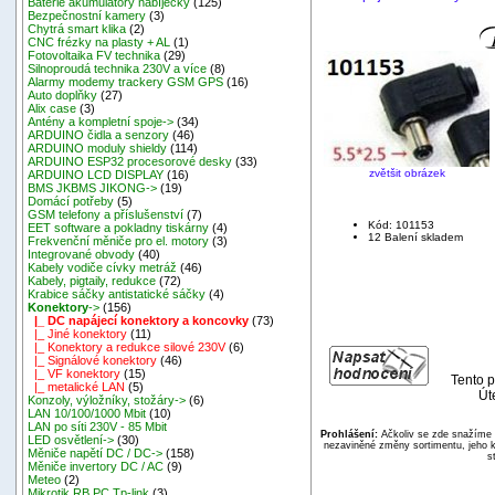
Baterie akumulátory nabíječky
(125)
Bezpečnostní kamery
(3)
Chytrá smart klika
(2)
CNC frézky na plasty + AL
(1)
Fotovoltaika FV technika
(29)
Silnoproudá technika 230V a více
(8)
Alarmy modemy trackery GSM GPS
(16)
Auto doplňky
(27)
Alix case
(3)
Antény a kompletní spoje->
(34)
ARDUINO čidla a senzory
(46)
ARDUINO moduly shieldy
(114)
ARDUINO ESP32 procesorové desky
(33)
zvětšit obrázek
ARDUINO LCD DISPLAY
(16)
BMS JKBMS JIKONG->
(19)
Domácí potřeby
(5)
GSM telefony a příslušenství
(7)
Kód: 101153
EET software a pokladny tiskárny
(4)
12 Balení skladem
Frekvenční měniče pro el. motory
(3)
Integrované obvody
(40)
Kabely vodiče cívky metráž
(46)
Kabely, pigtaily, redukce
(72)
Krabice sáčky antistatické sáčky
(4)
Konektory
->
(156)
|_ DC napájecí konektory a koncovky
(73)
|_ Jiné konektory
(11)
|_ Konektory a redukce silové 230V
(6)
|_ Signálové konektory
(46)
|_ VF konektory
(15)
Tento p
|_ metalické LAN
(5)
Út
Konzoly, výložníky, stožáry->
(6)
LAN 10/100/1000 Mbit
(10)
LAN po síti 230V - 85 Mbit
Prohlášení:
Ačkoliv se zde snažíme p
LED osvětlení->
(30)
nezaviněné změny sortimentu, jeho k
Měniče napětí DC / DC->
(158)
s
Měniče invertory DC / AC
(9)
Meteo
(2)
Mikrotik RB,PC,Tp-link
(3)