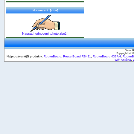
Hodnocení [více]
Napsat hodnocení tohoto zboží.
Vaše I
Copyright © 
Nejprodávanější produkty:
RouterBoard
,
RouterBoard RB411
,
RouterBoard 433AH
,
Router
WiFi Anténa
,