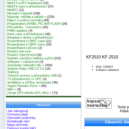
MiniITX a ATX mainboard
(10)
MiniITX case a příslušenství
(57)
MiniPCI
(11)
Montážní materiál
(108)
Nástroje, měřidla a nářadí->
(229)
Pájecí a svářecí technika
(68)
Programátory ATMEL PIC AVR FLASH
(28)
Převodníky - konvertory
(40)
PWM regulace
(4)
Rack case a příslušenství
(46)
Raspberry desky a příslušenství
RouterBoard a UBNT case
(21)
Routerboard a UBNT karty
(20)
RouterBoard zařízení
(2)
Routery low-cost
Routery Opti Hi-end
(16)
KF2510 KF-2510
Rybolov zavážecí lodička a přísl
(103)
Software + zakázkové
(3)
Součástky náhradní díly->
(494)
Kód: 100927
Switche Huby USB 2.0 3.0
(10)
9 Balení skladem
Telefony
Tiskové servery a převodníky USB
(1)
TV příslušenství i k UPC
(4)
Ventilátory a mřížky, termostaty
(46)
Topení Rybolov Pece->
(90)
WiFi->
(9)
Zdroje UPS měniče ATX, AKU->
(73)
Informace
Tento p
Pátek
Jak nakupovat
Ochrana údajů
Obchodní podmínky
Kontaktujte nás!
Zákaznící, kte
Mapa obchodu
Dárkový kupón FAQ