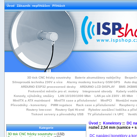
Úvod
Zákazník: nepřihlášen
Přihlásit
3D tisk CNC frézky soustruhy
Baterie akumulátory nabíječky
Bezpečn
Silnoproudá technika 230V a více
Alarmy modemy trackery GSM GPS
Auto do
ARDUINO ESP32 procesorové desky
ARDUINO LCD DISPLAY
BMS JKBMS
Frekvenční měniče pro el. motory
Integrované obvody
Kabely vodiče
Konzoly, výložníky, stožáry
LAN 10/100/1000 Mbit
LAN po síti 230V - 85 Mbit
MiniITX a ATX mainboard
MiniITX case a příslušenství
MiniPCI
Montážní mate
Převodníky - konvertory
PWM regulace
Rack case a příslušenství
Raspberry d
Routery low-cost
Routery Opti Hi-end
Rybolov zavážecí lodička a přísl
Tiskové servery a převodníky USB
TV příslušenství i k UPC
Ventil
Úvod
::
Konektory
::
DC na
rozteč 2,54 mm (samice + s
Kategorie
3D tisk CNC frézky soustruhy->
(132)
DC napájecí konektory a ko