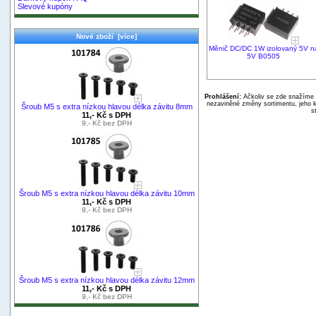
Slevové kupóny
Nové zboží [více]
Měnič DC/DC 1W izolovaný 5V n
5V B0505
Prohlášení:
Ačkoliv se zde snažíme p
nezaviněné změny sortimentu, jeho k
Šroub M5 s extra nízkou hlavou délka závitu 8mm
s
11,- Kč s DPH
9,- Kč bez DPH
Šroub M5 s extra nízkou hlavou délka závitu 10mm
11,- Kč s DPH
9,- Kč bez DPH
Šroub M5 s extra nízkou hlavou délka závitu 12mm
11,- Kč s DPH
9,- Kč bez DPH