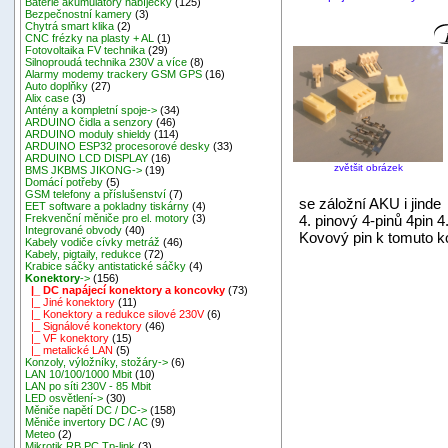
Baterie akumulátory nabíječky
(125)
Bezpečnostní kamery
(3)
Chytrá smart klika
(2)
CNC frézky na plasty + AL
(1)
Fotovoltaika FV technika
(29)
Silnoproudá technika 230V a více
(8)
Alarmy modemy trackery GSM GPS
(16)
Auto doplňky
(27)
Alix case
(3)
Antény a kompletní spoje->
(34)
ARDUINO čidla a senzory
(46)
ARDUINO moduly shieldy
(114)
ARDUINO ESP32 procesorové desky
(33)
ARDUINO LCD DISPLAY
(16)
zvětšit obrázek
BMS JKBMS JIKONG->
(19)
Domácí potřeby
(5)
GSM telefony a příslušenství
(7)
se záložní AKU i jinde
EET software a pokladny tiskárny
(4)
4. pinový 4-pinů 4pin 4
Frekvenční měniče pro el. motory
(3)
Integrované obvody
(40)
Kovový pin k tomuto k
Kabely vodiče cívky metráž
(46)
Kabely, pigtaily, redukce
(72)
Krabice sáčky antistatické sáčky
(4)
Konektory
->
(156)
|_ DC napájecí konektory a koncovky
(73)
|_ Jiné konektory
(11)
|_ Konektory a redukce silové 230V
(6)
|_ Signálové konektory
(46)
|_ VF konektory
(15)
|_ metalické LAN
(5)
Konzoly, výložníky, stožáry->
(6)
LAN 10/100/1000 Mbit
(10)
LAN po síti 230V - 85 Mbit
LED osvětlení->
(30)
Měniče napětí DC / DC->
(158)
Měniče invertory DC / AC
(9)
Meteo
(2)
Mikrotik RB,PC,Tp-link
(3)