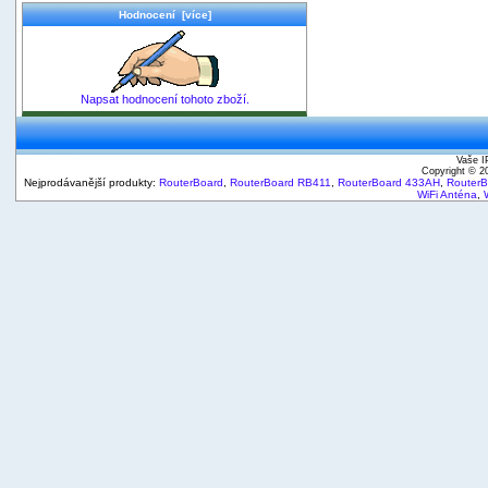
Hodnocení [více]
Napsat hodnocení tohoto zboží.
Vaše I
Copyright © 
Nejprodávanější produkty:
RouterBoard
,
RouterBoard RB411
,
RouterBoard 433AH
,
Router
WiFi Anténa
,