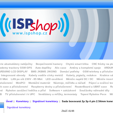
rie akumulátory nabíječky
Bezpečnostní kamery
Chytrá smart klika
CNC frézky na pl
odemy trackery GSM GPS
Auto doplňky
Alix case
Antény a kompletní spoje
ARDUIN
ARDUINO LCD DISPLAY
BMS JKBMS JIKONG
Domácí potřeby
GSM telefony a přísluše
Integrované obvody
Kabely vodiče cívky metráž
Kabely, pigtaily, redukce
Krabice sá
0 Mbit
LAN po síti 230V - 85 Mbit
LED osvětlení
Měniče napětí DC / DC
Měniče inver
íslušenství
MiniPCI
Montážní materiál
Nástroje, měřidla a nářadí
Pájecí a svářecí te
k case a příslušenství
Raspberry desky a příslušenství
RouterBoard a UBNT case
Ro
nd
Rybolov zavážecí lodička a přísl
Software + zakázkové
Součástky náhradní díly
SB
TV příslušenství i k UPC
Ventilátory a mřížky, termostaty
Topení Rybolov Pece
Wi
Úvod
::
Konektory
::
Signálové konektory
:: Sada boxovaná 2p 3p 4 pin 2.54mm kone
Signálové konektory
Zboží 41/46