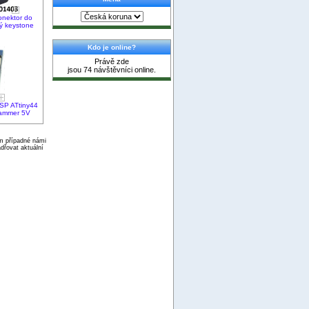
onektor do
ý keystone
Kdo je online?
Právě zde
jsou 74 návštěvníci online.
SP ATtiny44
ammer 5V
ím případné námi
dřovat aktuální