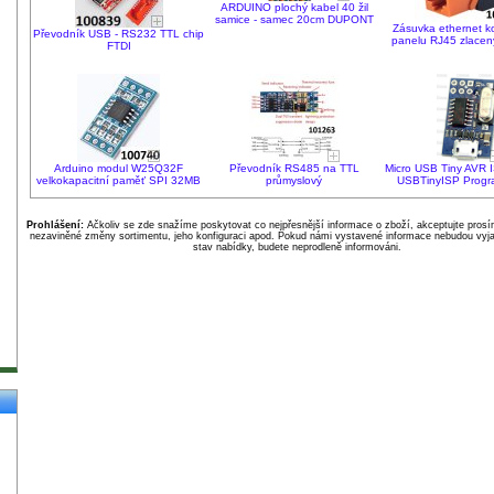
ARDUINO plochý kabel 40 žil
samice - samec 20cm DUPONT
Zásuvka ethernet k
Převodník USB - RS232 TTL chip
panelu RJ45 zlacen
FTDI
Arduino modul W25Q32F
Převodník RS485 na TTL
Micro USB Tiny AVR I
velkokapacitní paměť SPI 32MB
průmyslový
USBTinyISP Progr
Prohlášení:
Ačkoliv se zde snažíme poskytovat co nejpřesnější informace o zboží, akceptujte pros
nezaviněné změny sortimentu, jeho konfiguraci apod. Pokud námi vystavené informace nebudou vyja
stav nabídky, budete neprodleně informováni.