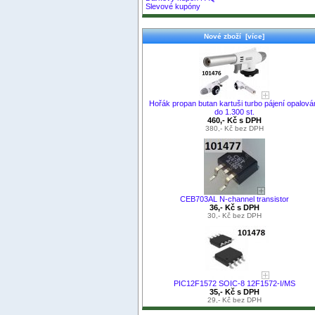
Slevové kupóny
Nové zboží [více]
Hořák propan butan kartuši turbo pájení opalová
do 1.300 st.
460,- Kč s DPH
380,- Kč bez DPH
CEB703AL N-channel transistor
36,- Kč s DPH
30,- Kč bez DPH
PIC12F1572 SOIC-8 12F1572-I/MS
35,- Kč s DPH
29,- Kč bez DPH