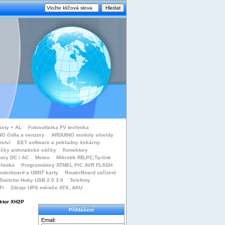
asty + AL
Fotovoltaika FV technika
O čidla a senzory
ARDUINO moduly shieldy
nství
EET software a pokladny tiskárny
čky antistatické sáčky
Konektory
tory DC / AC
Meteo
Mikrotik RB,PC,Tp-link
chnika
Programátory ATMEL PIC AVR FLASH
uterboard a UBNT karty
RouterBoard zařízení
Switche Huby USB 2.0 3.0
Telefony
Fi
Zdroje UPS měniče ATX, AKU
ktor XH2P
Přihlášení
Email: