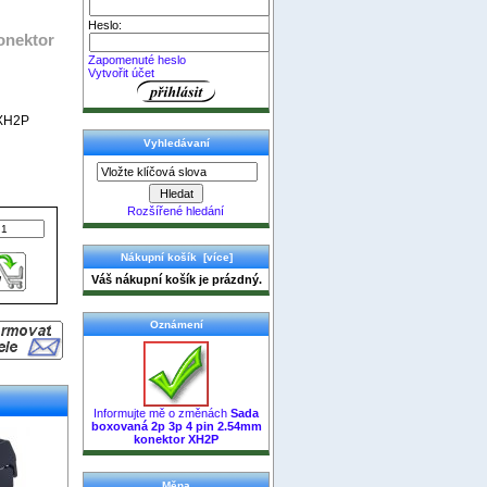
Heslo:
onektor
Zapomenuté heslo
Vytvořit účet
 XH2P
Vyhledávaní
Rozšířené hledání
Nákupní košík [více]
Váš nákupní košík je prázdný.
Oznámení
Informujte mě o změnách
Sada
boxovaná 2p 3p 4 pin 2.54mm
konektor XH2P
Měna