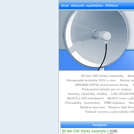
Úvod
Zákazník: nepřihlášen
Přihlásit
3D tisk CNC frézky soustruhy
Bate
Silnoproudá technika 230V a více
Alarmy m
ARDUINO ESP32 procesorové desky
Frekvenční měniče pro el. motory
Konzoly, výložníky, stožáry
LAN 10/100/100
MiniITX a ATX mainboard
MiniITX case a př
Převodníky - konvertory
PWM regulace
Rac
Routery low-cost
Routery Opti Hi-e
Tiskové servery a převodníky U
Kategorie
3D tisk CNC frézky soustruhy->
(132)