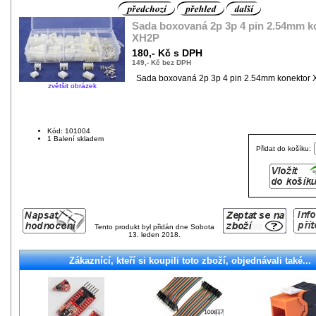
Sada boxovaná 2p 3p 4 pin 2.54mm k
XH2P
180,- Kč s DPH
149,- Kč bez DPH
Sada boxovaná 2p 3p 4 pin 2.54mm konektor
zvětšit obrázek
Kód: 101004
1 Balení skladem
Přidat do košíku:
Tento produkt byl přidán dne Sobota
13. leden 2018.
Zákaznící, kteří si koupili toto zboží, objednávali také...