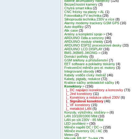
Baterie akumulátory nabíječky
(125)
Bezpečnostní kamery
(3)
Chytrá smart klika
(2)
CNC frézky na plasty + AL
(1)
Fotovoltaika FV technika
(29)
Silnoproudá technika 230V a více
(8)
Alarmy modemy trackery GSM GPS
(16)
Auto doplňky
(27)
Alix case
(3)
Antény a kompletní spoje->
(34)
ARDUINO čidla a senzory
(46)
ARDUINO moduly shieldy
(114)
ARDUINO ESP32 procesorové desky
(33)
ARDUINO LCD DISPLAY
(16)
BMS JKBMS JIKONG->
(19)
Domácí potřeby
(5)
GSM telefony a příslušenství
(7)
EET software a pokladny tiskárny
(4)
Frekvenční měniče pro el. motory
(3)
Integrované obvody
(40)
Kabely vodiče cívky metráž
(46)
Kabely, pigtaily, redukce
(72)
Krabice sáčky antistatické sáčky
(4)
Konektory
->
(156)
|_ DC napájecí konektory a koncovky
(73)
|_ Jiné konektory
(11)
|_ Konektory a redukce silové 230V
(6)
|_ Signálové konektory
(46)
|_ VF konektory
(15)
|_ metalické LAN
(5)
Konzoly, výložníky, stožáry->
(6)
LAN 10/100/1000 Mbit
(10)
LAN po síti 230V - 85 Mbit
LED osvětlení->
(30)
Měniče napětí DC / DC->
(158)
Měniče invertory DC / AC
(9)
Meteo
(2)
Mikrotik RB,PC,Tp-link
(3)