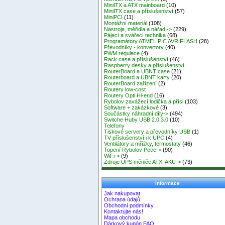
MiniITX a ATX mainboard
(10)
MiniITX case a příslušenství
(57)
MiniPCI
(11)
Montážní materiál
(108)
Nástroje, měřidla a nářadí->
(229)
Pájecí a svářecí technika
(68)
Programátory ATMEL PIC AVR FLASH
(28)
Převodníky - konvertory
(40)
PWM regulace
(4)
Rack case a příslušenství
(46)
Raspberry desky a příslušenství
RouterBoard a UBNT case
(21)
Routerboard a UBNT karty
(20)
RouterBoard zařízení
(2)
Routery low-cost
Routery Opti Hi-end
(16)
Rybolov zavážecí lodička a přísl
(103)
Software + zakázkové
(3)
Součástky náhradní díly->
(494)
Switche Huby USB 2.0 3.0
(10)
Telefony
Tiskové servery a převodníky USB
(1)
TV příslušenství i k UPC
(4)
Ventilátory a mřížky, termostaty
(46)
Topení Rybolov Pece->
(90)
WiFi->
(9)
Zdroje UPS měniče ATX, AKU->
(73)
Informace
Jak nakupovat
Ochrana údajů
Obchodní podmínky
Kontaktujte nás!
Mapa obchodu
Dárkový kupón FAQ