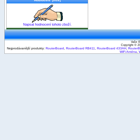
Hodnocení [více]
Napsat hodnocení tohoto zboží.
Vaše I
Copyright © 
Nejprodávanější produkty:
RouterBoard
,
RouterBoard RB411
,
RouterBoard 433AH
,
Router
WiFi Anténa
,