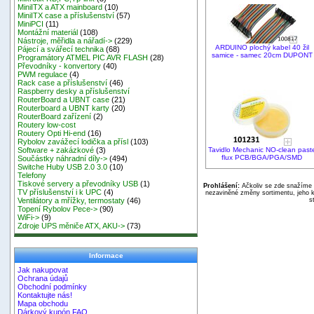
MiniITX a ATX mainboard
(10)
MiniITX case a příslušenství
(57)
MiniPCI
(11)
Montážní materiál
(108)
Nástroje, měřidla a nářadí->
(229)
ARDUINO plochý kabel 40 žil
Pájecí a svářecí technika
(68)
samice - samec 20cm DUPONT
Programátory ATMEL PIC AVR FLASH
(28)
Převodníky - konvertory
(40)
PWM regulace
(4)
Rack case a příslušenství
(46)
Raspberry desky a příslušenství
RouterBoard a UBNT case
(21)
Routerboard a UBNT karty
(20)
RouterBoard zařízení
(2)
Routery low-cost
Routery Opti Hi-end
(16)
Rybolov zavážecí lodička a přísl
(103)
Tavidlo Mechanic NO-clean past
Software + zakázkové
(3)
flux PCB/BGA/PGA/SMD
Součástky náhradní díly->
(494)
Switche Huby USB 2.0 3.0
(10)
Telefony
Tiskové servery a převodníky USB
(1)
Prohlášení:
Ačkoliv se zde snažíme p
TV příslušenství i k UPC
(4)
nezaviněné změny sortimentu, jeho k
s
Ventilátory a mřížky, termostaty
(46)
Topení Rybolov Pece->
(90)
WiFi->
(9)
Zdroje UPS měniče ATX, AKU->
(73)
Informace
Jak nakupovat
Ochrana údajů
Obchodní podmínky
Kontaktujte nás!
Mapa obchodu
Dárkový kupón FAQ