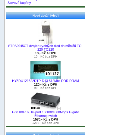
Slevové kupóny
Nové zboží [více]
STPS2045CT dvojice rychlých diod do měničů TO-
220 TO220
18,- Kč s DPH
15,- Kč bez DPH
HY5DU121622DTP-D43 512Mbit DDR DRAM
120,- Kč s DPH
99,- Kč bez DPH
GS1100-16, 16-port 10/100/1000Mbps Gigabit
Ethernet switch
1570,- Kč s DPH
1298,- Kč bez DPH