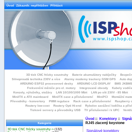
Úvod
Zákazník: nepřihlášen
Přihlásit
3D tisk CNC frézky soustruhy
Baterie akumulátory nabíječky
Bezpečn
Silnoproudá technika 230V a více
Alarmy modemy trackery GSM GPS
Auto do
ARDUINO ESP32 procesorové desky
ARDUINO LCD DISPLAY
BMS JKBMS
Frekvenční měniče pro el. motory
Integrované obvody
Kabely vodiče
Konzoly, výložníky, stožáry
LAN 10/100/1000 Mbit
LAN po síti 230V - 85 Mbit
MiniITX a ATX mainboard
MiniITX case a příslušenství
MiniPCI
Montážní mate
Převodníky - konvertory
PWM regulace
Rack case a příslušenství
Raspberry d
Routery low-cost
Routery Opti Hi-end
Rybolov zavážecí lodička a přísl
Tiskové servery a převodníky USB
TV příslušenství i k UPC
Ventil
Úvod
::
Konektory
::
Signá
RJ45 zlacený keystone
Kategorie
3D tisk CNC frézky soustruhy->
(132)
Signálové konektory