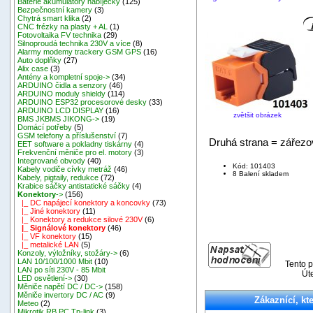
Baterie akumulátory nabíječky
(125)
Bezpečnostní kamery
(3)
Chytrá smart klika
(2)
CNC frézky na plasty + AL
(1)
Fotovoltaika FV technika
(29)
Silnoproudá technika 230V a více
(8)
Alarmy modemy trackery GSM GPS
(16)
Auto doplňky
(27)
Alix case
(3)
Antény a kompletní spoje->
(34)
ARDUINO čidla a senzory
(46)
ARDUINO moduly shieldy
(114)
ARDUINO ESP32 procesorové desky
(33)
ARDUINO LCD DISPLAY
(16)
zvětšit obrázek
BMS JKBMS JIKONG->
(19)
Domácí potřeby
(5)
GSM telefony a příslušenství
(7)
Druhá strana = zářezo
EET software a pokladny tiskárny
(4)
Frekvenční měniče pro el. motory
(3)
Integrované obvody
(40)
Kód: 101403
Kabely vodiče cívky metráž
(46)
8 Balení skladem
Kabely, pigtaily, redukce
(72)
Krabice sáčky antistatické sáčky
(4)
Konektory
->
(156)
|_ DC napájecí konektory a koncovky
(73)
|_ Jiné konektory
(11)
|_ Konektory a redukce silové 230V
(6)
|_ Signálové konektory
(46)
|_ VF konektory
(15)
|_ metalické LAN
(5)
Konzoly, výložníky, stožáry->
(6)
LAN 10/100/1000 Mbit
(10)
Tento p
LAN po síti 230V - 85 Mbit
Úte
LED osvětlení->
(30)
Měniče napětí DC / DC->
(158)
Měniče invertory DC / AC
(9)
Zákaznící, kte
Meteo
(2)
Mikrotik RB,PC,Tp-link
(3)