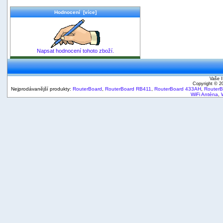
Hodnocení [více]
Napsat hodnocení tohoto zboží.
Vaše I
Copyright © 
Nejprodávanější produkty:
RouterBoard
,
RouterBoard RB411
,
RouterBoard 433AH
,
Router
WiFi Anténa
,