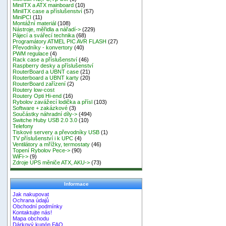
MiniITX a ATX mainboard
(10)
MiniITX case a příslušenství
(57)
MiniPCI
(11)
Montážní materiál
(108)
Nástroje, měřidla a nářadí->
(229)
Pájecí a svářecí technika
(68)
Programátory ATMEL PIC AVR FLASH
(27)
Převodníky - konvertory
(40)
PWM regulace
(4)
Rack case a příslušenství
(46)
Raspberry desky a příslušenství
RouterBoard a UBNT case
(21)
Routerboard a UBNT karty
(20)
RouterBoard zařízení
(2)
Routery low-cost
Routery Opti Hi-end
(16)
Rybolov zavážecí lodička a přísl
(103)
Software + zakázkové
(3)
Součástky náhradní díly->
(494)
Switche Huby USB 2.0 3.0
(10)
Telefony
Tiskové servery a převodníky USB
(1)
TV příslušenství i k UPC
(4)
Ventilátory a mřížky, termostaty
(46)
Topení Rybolov Pece->
(90)
WiFi->
(9)
Zdroje UPS měniče ATX, AKU->
(73)
Informace
Jak nakupovat
Ochrana údajů
Obchodní podmínky
Kontaktujte nás!
Mapa obchodu
Dárkový kupón FAQ