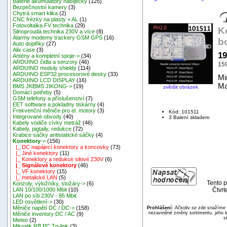
Baterie akumulátory nabíječky
(125)
Bezpečnostní kamery
(3)
Chytrá smart klika
(2)
CNC frézky na plasty + AL
(1)
Fotovoltaika FV technika
(29)
K
Silnoproudá technika 230V a více
(8)
Alarmy modemy trackery GSM GPS
(16)
b
Auto doplňky
(27)
Alix case
(3)
19
Antény a kompletní spoje->
(34)
ARDUINO čidla a senzory
(46)
15
ARDUINO moduly shieldy
(114)
ARDUINO ESP32 procesorové desky
(33)
Mi
ARDUINO LCD DISPLAY
(16)
Ma
BMS JKBMS JIKONG->
(19)
zvětšit obrázek
Domácí potřeby
(5)
GSM telefony a příslušenství
(7)
EET software a pokladny tiskárny
(4)
Frekvenční měniče pro el. motory
(3)
Kód: 101511
Integrované obvody
(40)
3 Balení skladem
Kabely vodiče cívky metráž
(46)
Kabely, pigtaily, redukce
(72)
Krabice sáčky antistatické sáčky
(4)
Konektory
->
(156)
|_ DC napájecí konektory a koncovky
(73)
|_ Jiné konektory
(11)
|_ Konektory a redukce silové 230V
(6)
|_ Signálové konektory
(46)
|_ VF konektory
(15)
|_ metalické LAN
(5)
Tento p
Konzoly, výložníky, stožáry->
(6)
Čtvrt
LAN 10/100/1000 Mbit
(10)
LAN po síti 230V - 85 Mbit
LED osvětlení->
(30)
Měniče napětí DC / DC->
(158)
Prohlášení:
Ačkoliv se zde snažíme p
nezaviněné změny sortimentu, jeho k
Měniče invertory DC / AC
(9)
s
Meteo
(2)
Mikrotik RB,PC,Tp-link
(3)