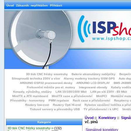
Úvod
Zákazník: nepřihlášen
Přihlásit
3D tisk CNC frézky soustruhy
Baterie akumulátory nabíječky
Bezpečn
Silnoproudá technika 230V a více
Alarmy modemy trackery GSM GPS
Auto do
ARDUINO ESP32 procesorové desky
ARDUINO LCD DISPLAY
BMS JKBMS
Frekvenční měniče pro el. motory
Integrované obvody
Kabely vodiče
Konzoly, výložníky, stožáry
LAN 10/100/1000 Mbit
LAN po síti 230V - 85 Mbit
MiniITX a ATX mainboard
MiniITX case a příslušenství
MiniPCI
Montážní mate
Převodníky - konvertory
PWM regulace
Rack case a příslušenství
Raspberry d
Routery low-cost
Routery Opti Hi-end
Rybolov zavážecí lodička a přísl
Tiskové servery a převodníky USB
TV příslušenství i k UPC
Ventil
Úvod
::
Konektory
::
Signá
vč. pinů
Kategorie
3D tisk CNC frézky soustruhy->
(132)
Signálové konektory