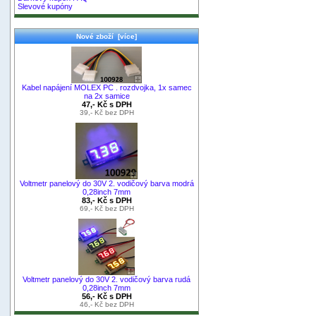
Slevové kupóny
Nové zboží [více]
Kabel napájení MOLEX PC . rozdvojka, 1x samec
na 2x samice
47,- Kč s DPH
39,- Kč bez DPH
Voltmetr panelový do 30V 2. vodičový barva modrá
0,28inch 7mm
83,- Kč s DPH
69,- Kč bez DPH
Voltmetr panelový do 30V 2. vodičový barva rudá
0,28inch 7mm
56,- Kč s DPH
46,- Kč bez DPH