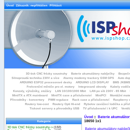
Úvod
Zákazník: nepřihlášen
Přihlásit
3D tisk CNC frézky soustruhy
Baterie akumulátory nabíječky
Bezpečn
Silnoproudá technika 230V a více
Alarmy modemy trackery GSM GPS
Auto do
ARDUINO ESP32 procesorové desky
ARDUINO LCD DISPLAY
BMS JKBMS
Frekvenční měniče pro el. motory
Integrované obvody
Kabely vodiče
Konzoly, výložníky, stožáry
LAN 10/100/1000 Mbit
LAN po síti 230V - 85 Mbit
MiniITX a ATX mainboard
MiniITX case a příslušenství
MiniPCI
Montážní mate
Převodníky - konvertory
PWM regulace
Rack case a příslušenství
Raspberry d
Routery low-cost
Routery Opti Hi-end
Rybolov zavážecí lodička a přísl
Tiskové servery a převodníky USB
TV příslušenství i k UPC
Ventil
Úvod
::
Baterie akumulátor
18650 1x1
Kategorie
3D tisk CNC frézky soustruhy->
(132)
Baterie akumulátory nabíječ