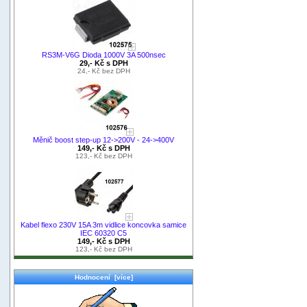
RS3M-V6G Dioda 1000V 3A 500nsec
29,- Kč s DPH
24,- Kč bez DPH
Měnič boost step-up 12->200V - 24->400V
149,- Kč s DPH
123,- Kč bez DPH
Kabel flexo 230V 15A 3m vidlice koncovka samice
IEC 60320 C5
149,- Kč s DPH
123,- Kč bez DPH
Hodnocení [více]