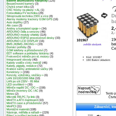
Baterie akumulátory nabíječky
(125)
Bezpečnostní kamery
(3)
Chytrá smart klika
(2)
CNC frézky na plasty + AL
(1)
Fotovoltaika FV technika
(29)
D
Silnoproudá technika 230V a více
(8)
Alarmy modemy trackery GSM GPS
(16)
b
Auto doplňky
(27)
Alix case
(3)
2,
Antény a kompletní spoje->
(34)
ARDUINO čidla a senzory
(46)
2,
ARDUINO moduly shieldy
(114)
ARDUINO ESP32 procesorové desky
(33)
19
ARDUINO LCD DISPLAY
(16)
ba
BMS JKBMS JIKONG->
(19)
zvětšit obrázek
Domácí potřeby
(5)
Ce
GSM telefony a příslušenství
(7)
EET software a pokladny tiskárny
(4)
Frekvenční měniče pro el. motory
(3)
Kód: 101967
Integrované obvody
(40)
160 Balení skladem
Kabely vodiče cívky metráž
(46)
Kabely, pigtaily, redukce
(72)
Krabice sáčky antistatické sáčky
(4)
Konektory->
(156)
Konzoly, výložníky, stožáry->
(6)
LAN 10/100/1000 Mbit
(10)
LAN po síti 230V - 85 Mbit
LED osvětlení->
(30)
Měniče napětí DC / DC->
(158)
Měniče invertory DC / AC
(9)
Tento p
Meteo
(2)
Čtvrt
Mikrotik RB,PC,Tp-link
(3)
MiniITX a ATX mainboard
(10)
MiniITX case a příslušenství
(57)
MiniPCI
(11)
Zákaznící, kte
Montážní materiál
(108)
Nástroje, měřidla a nářadí->
(229)
Pájecí a svářecí technika
(68)