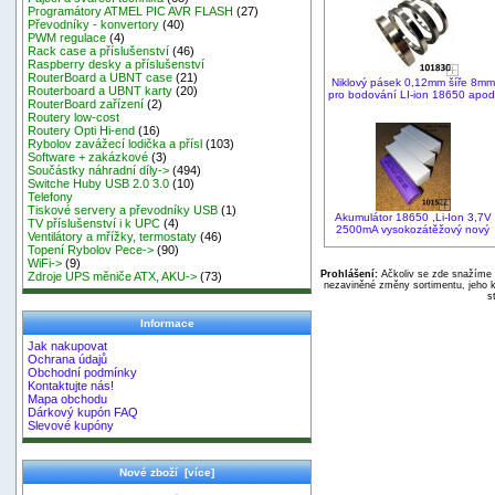
Programátory ATMEL PIC AVR FLASH
(27)
Převodníky - konvertory
(40)
PWM regulace
(4)
Rack case a příslušenství
(46)
Raspberry desky a příslušenství
RouterBoard a UBNT case
(21)
Niklový pásek 0,12mm šíře 8mm
Routerboard a UBNT karty
(20)
pro bodování LI-ion 18650 apod
RouterBoard zařízení
(2)
Routery low-cost
Routery Opti Hi-end
(16)
Rybolov zavážecí lodička a přísl
(103)
Software + zakázkové
(3)
Součástky náhradní díly->
(494)
Switche Huby USB 2.0 3.0
(10)
Telefony
Tiskové servery a převodníky USB
(1)
Akumulátor 18650 ,Li-Ion 3,7V
TV příslušenství i k UPC
(4)
2500mA vysokozátěžový nový
Ventilátory a mřížky, termostaty
(46)
Topení Rybolov Pece->
(90)
WiFi->
(9)
Prohlášení:
Ačkoliv se zde snažíme p
Zdroje UPS měniče ATX, AKU->
(73)
nezaviněné změny sortimentu, jeho k
s
Informace
Jak nakupovat
Ochrana údajů
Obchodní podmínky
Kontaktujte nás!
Mapa obchodu
Dárkový kupón FAQ
Slevové kupóny
Nové zboží [více]