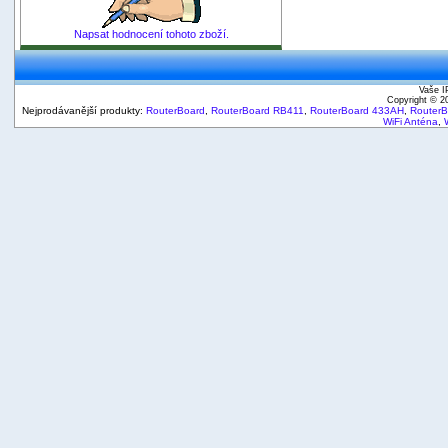
Napsat hodnocení tohoto zboží.
Vaše I
Copyright © 
Nejprodávanější produkty:
RouterBoard
,
RouterBoard RB411
,
RouterBoard 433AH
,
Router
WiFi Anténa
,