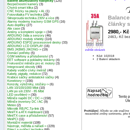
Baterie akumulátory nabíječky
(125)
Bezpečnostní kamery
(3)
Chytrá smart klika
(2)
CNC frézky na plasty + AL
(1)
Fotovoltaika FV technika
(29)
Balance
Silnoproudá technika 230V a více
(8)
Alarmy modemy trackery GSM GPS
(16)
články 
Auto doplňky
(27)
Alix case
(3)
2980,- K
Antény a kompletní spoje->
(34)
ARDUINO čidla a senzory
(46)
2463,- Kč be
ARDUINO moduly shieldy
(114)
ARDUINO ESP32 procesorové desky
(33)
ARDUINO LCD DISPLAY
(16)
BMS JKBMS JIKONG->
(19)
zvětšit obrázek
Domácí potřeby
(5)
Kód: 102018
GSM telefony a příslušenství
(7)
2 Balení skladem
EET software a pokladny tiskárny
(4)
Frekvenční měniče pro el. motory
(3)
Integrované obvody
(40)
Kabely vodiče cívky metráž
(46)
Kabely, pigtaily, redukce
(72)
Krabice sáčky antistatické sáčky
(4)
Konektory->
(156)
Konzoly, výložníky, stožáry->
(6)
LAN 10/100/1000 Mbit
(10)
LAN po síti 230V - 85 Mbit
LED osvětlení->
(30)
Tento p
Měniče napětí DC / DC->
(158)
Úte
Měniče invertory DC / AC
(9)
Meteo
(2)
Mikrotik RB,PC,Tp-link
(3)
Prohlášení:
Ačkoliv se zde snažíme p
MiniITX a ATX mainboard
(10)
nezaviněné změny sortimentu, jeho k
MiniITX case a příslušenství
(57)
s
MiniPCI
(11)
Montážní materiál
(108)
Nástroje, měřidla a nářadí->
(229)
Pájecí a svářecí technika
(68)