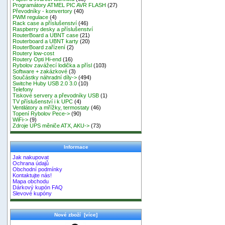
Programátory ATMEL PIC AVR FLASH
(27)
Převodníky - konvertory
(40)
PWM regulace
(4)
Rack case a příslušenství
(46)
Raspberry desky a příslušenství
RouterBoard a UBNT case
(21)
Routerboard a UBNT karty
(20)
RouterBoard zařízení
(2)
Routery low-cost
Routery Opti Hi-end
(16)
Rybolov zavážecí lodička a přísl
(103)
Software + zakázkové
(3)
Součástky náhradní díly->
(494)
Switche Huby USB 2.0 3.0
(10)
Telefony
Tiskové servery a převodníky USB
(1)
TV příslušenství i k UPC
(4)
Ventilátory a mřížky, termostaty
(46)
Topení Rybolov Pece->
(90)
WiFi->
(9)
Zdroje UPS měniče ATX, AKU->
(73)
Informace
Jak nakupovat
Ochrana údajů
Obchodní podmínky
Kontaktujte nás!
Mapa obchodu
Dárkový kupón FAQ
Slevové kupóny
Nové zboží [více]