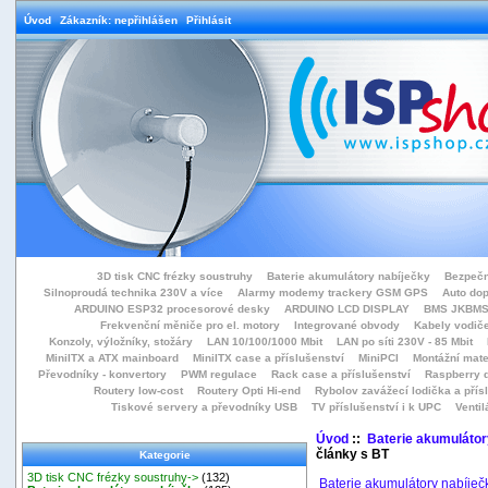
Úvod
Zákazník: nepřihlášen
Přihlásit
3D tisk CNC frézky soustruhy
Baterie akumulátory nabíječky
Bezpečn
Silnoproudá technika 230V a více
Alarmy modemy trackery GSM GPS
Auto do
ARDUINO ESP32 procesorové desky
ARDUINO LCD DISPLAY
BMS JKBMS
Frekvenční měniče pro el. motory
Integrované obvody
Kabely vodiče
Konzoly, výložníky, stožáry
LAN 10/100/1000 Mbit
LAN po síti 230V - 85 Mbit
MiniITX a ATX mainboard
MiniITX case a příslušenství
MiniPCI
Montážní mate
Převodníky - konvertory
PWM regulace
Rack case a příslušenství
Raspberry d
Routery low-cost
Routery Opti Hi-end
Rybolov zavážecí lodička a přísl
Tiskové servery a převodníky USB
TV příslušenství i k UPC
Ventil
Úvod
::
Baterie akumulátor
články s BT
Kategorie
3D tisk CNC frézky soustruhy->
(132)
Baterie akumulátory nabíječ