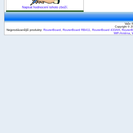
Napsat hodnocení tohoto zboží.
Vaše I
Copyright © 
Nejprodávanější produkty:
RouterBoard
,
RouterBoard RB411
,
RouterBoard 433AH
,
Router
WiFi Anténa
,