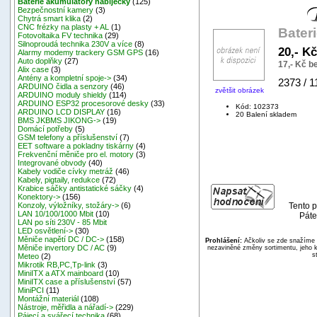
Baterie akumulátory nabíječky
(125)
Bezpečnostní kamery
(3)
Chytrá smart klika
(2)
CNC frézky na plasty + AL
(1)
Bater
Fotovoltaika FV technika
(29)
Silnoproudá technika 230V a více
(8)
20,- K
Alarmy modemy trackery GSM GPS
(16)
Auto doplňky
(27)
17,- Kč 
Alix case
(3)
Antény a kompletní spoje->
(34)
2373 / 
ARDUINO čidla a senzory
(46)
zvětšit obrázek
ARDUINO moduly shieldy
(114)
ARDUINO ESP32 procesorové desky
(33)
Kód: 102373
ARDUINO LCD DISPLAY
(16)
20 Balení skladem
BMS JKBMS JIKONG->
(19)
Domácí potřeby
(5)
GSM telefony a příslušenství
(7)
EET software a pokladny tiskárny
(4)
Frekvenční měniče pro el. motory
(3)
Integrované obvody
(40)
Kabely vodiče cívky metráž
(46)
Kabely, pigtaily, redukce
(72)
Krabice sáčky antistatické sáčky
(4)
Konektory->
(156)
Tento p
Konzoly, výložníky, stožáry->
(6)
LAN 10/100/1000 Mbit
(10)
Páte
LAN po síti 230V - 85 Mbit
LED osvětlení->
(30)
Měniče napětí DC / DC->
(158)
Prohlášení:
Ačkoliv se zde snažíme p
Měniče invertory DC / AC
(9)
nezaviněné změny sortimentu, jeho k
s
Meteo
(2)
Mikrotik RB,PC,Tp-link
(3)
MiniITX a ATX mainboard
(10)
MiniITX case a příslušenství
(57)
MiniPCI
(11)
Montážní materiál
(108)
Nástroje, měřidla a nářadí->
(229)
Pájecí a svářecí technika
(68)