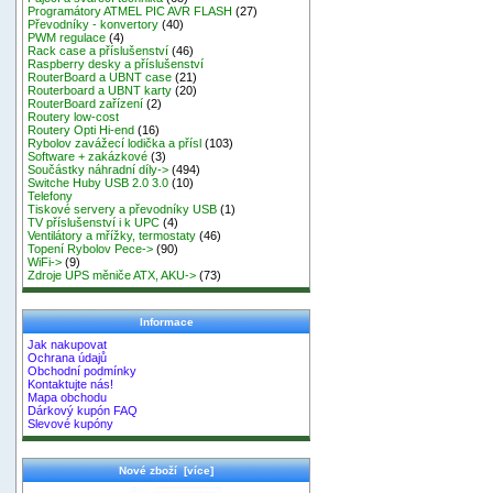
Programátory ATMEL PIC AVR FLASH
(27)
Převodníky - konvertory
(40)
PWM regulace
(4)
Rack case a příslušenství
(46)
Raspberry desky a příslušenství
RouterBoard a UBNT case
(21)
Routerboard a UBNT karty
(20)
RouterBoard zařízení
(2)
Routery low-cost
Routery Opti Hi-end
(16)
Rybolov zavážecí lodička a přísl
(103)
Software + zakázkové
(3)
Součástky náhradní díly->
(494)
Switche Huby USB 2.0 3.0
(10)
Telefony
Tiskové servery a převodníky USB
(1)
TV příslušenství i k UPC
(4)
Ventilátory a mřížky, termostaty
(46)
Topení Rybolov Pece->
(90)
WiFi->
(9)
Zdroje UPS měniče ATX, AKU->
(73)
Informace
Jak nakupovat
Ochrana údajů
Obchodní podmínky
Kontaktujte nás!
Mapa obchodu
Dárkový kupón FAQ
Slevové kupóny
Nové zboží [více]