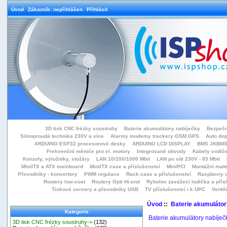
Úvod
Zákazník: nepřihlášen
Přihlásit
3D tisk CNC frézky soustruhy
Baterie akumulátory nabíječky
Bezpečn
Silnoproudá technika 230V a více
Alarmy modemy trackery GSM GPS
Auto do
ARDUINO ESP32 procesorové desky
ARDUINO LCD DISPLAY
BMS JKBMS
Frekvenční měniče pro el. motory
Integrované obvody
Kabely vodiče
Konzoly, výložníky, stožáry
LAN 10/100/1000 Mbit
LAN po síti 230V - 85 Mbit
MiniITX a ATX mainboard
MiniITX case a příslušenství
MiniPCI
Montážní mate
Převodníky - konvertory
PWM regulace
Rack case a příslušenství
Raspberry d
Routery low-cost
Routery Opti Hi-end
Rybolov zavážecí lodička a přísl
Tiskové servery a převodníky USB
TV příslušenství i k UPC
Ventil
Úvod
::
Baterie akumulátor
Kategorie
Baterie akumulátory nabíječ
3D tisk CNC frézky soustruhy->
(132)