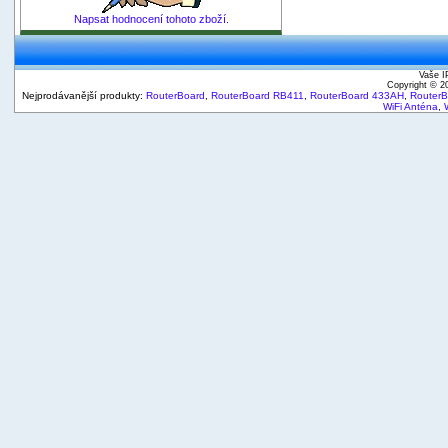
Napsat hodnocení tohoto zboží.
Vaše I
Copyright © 
Nejprodávanější produkty:
RouterBoard
,
RouterBoard RB411
,
RouterBoard 433AH
,
Router
WiFi Anténa
,