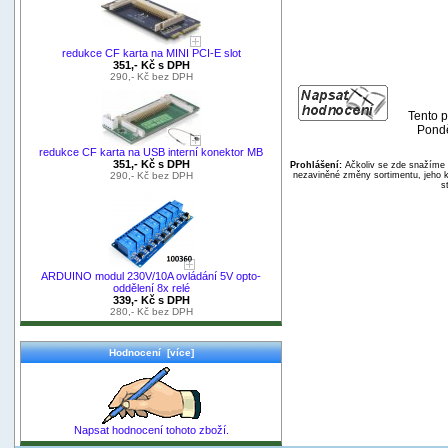
redukce CF karta na MINI PCI-E slot
351,- Kč s DPH
290,- Kč bez DPH
Tento p
Pondě
redukce CF karta na USB interní konektor MB
351,- Kč s DPH
Prohlášení:
Ačkoliv se zde snažíme p
nezaviněné změny sortimentu, jeho k
290,- Kč bez DPH
s
ARDUINO modul 230V/10A ovládání 5V opto-
oddělení 8x relé
339,- Kč s DPH
280,- Kč bez DPH
Hodnocení [více]
Napsat hodnocení tohoto zboží.