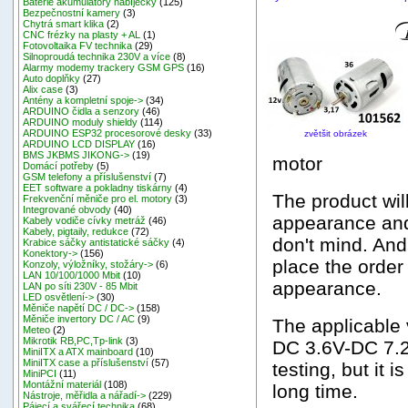
Baterie akumulátory nabíječky
(125)
Bezpečnostní kamery
(3)
Chytrá smart klika
(2)
CNC frézky na plasty + AL
(1)
Fotovoltaika FV technika
(29)
Silnoproudá technika 230V a více
(8)
Alarmy modemy trackery GSM GPS
(16)
Auto doplňky
(27)
Alix case
(3)
Antény a kompletní spoje->
(34)
ARDUINO čidla a senzory
(46)
ARDUINO moduly shieldy
(114)
ARDUINO ESP32 procesorové desky
(33)
zvětšit obrázek
ARDUINO LCD DISPLAY
(16)
BMS JKBMS JIKONG->
(19)
motor
Domácí potřeby
(5)
GSM telefony a příslušenství
(7)
EET software a pokladny tiskárny
(4)
The product wil
Frekvenční měniče pro el. motory
(3)
Integrované obvody
(40)
appearance and
Kabely vodiče cívky metráž
(46)
Kabely, pigtaily, redukce
(72)
don't mind. And
Krabice sáčky antistatické sáčky
(4)
Konektory->
(156)
place the order 
Konzoly, výložníky, stožáry->
(6)
LAN 10/100/1000 Mbit
(10)
appearance.
LAN po síti 230V - 85 Mbit
LED osvětlení->
(30)
Měniče napětí DC / DC->
(158)
Měniče invertory DC / AC
(9)
The applicable 
Meteo
(2)
Mikrotik RB,PC,Tp-link
(3)
DC 3.6V-DC 7.2V
MiniITX a ATX mainboard
(10)
MiniITX case a příslušenství
(57)
testing, but it 
MiniPCI
(11)
Montážní materiál
(108)
long time.
Nástroje, měřidla a nářadí->
(229)
Pájecí a svářecí technika
(68)