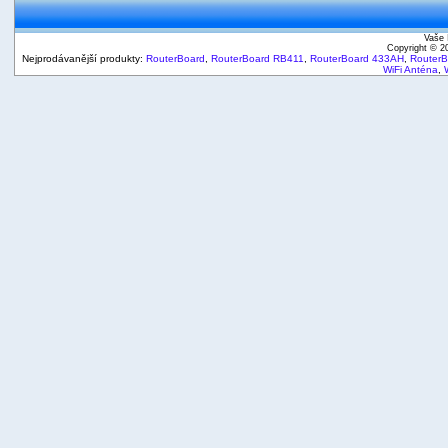
Vaše 
Copyright © 
Nejprodávanější produkty:
RouterBoard
,
RouterBoard RB411
,
RouterBoard 433AH
,
Router
WiFi Anténa
,