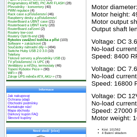
Programátory ATMEL PIC AVR FLASH
(28)
Motor diameter
Převodníky - konvertory
(40)
PWM regulace
(4)
Motor height: 
Rack case a příslušenství
(46)
Raspberry desky a příslušenství
Motor output s
RouterBoard a UBNT case
(21)
Routerboard a UBNT karty
(20)
Output shaft le
RouterBoard zařízení
(2)
Routery low-cost
Routery Opti Hi-end
(16)
Voltage: DC 3.
Rybolov zavážecí lodička a přísl
(103)
Software + zakázkové
(3)
No-load current
Součástky náhradní díly->
(494)
Switche Huby USB 2.0 3.0
(10)
Speed: 8400 
Telefony
Tiskové servery a převodníky USB
(1)
TV příslušenství i k UPC
(4)
Ventilátory a mřížky, termostaty
(46)
Voltage: DC 7.
Topení Rybolov Pece->
(90)
WiFi->
(9)
No-load current
Zdroje UPS měniče ATX, AKU->
(73)
Speed: 16800
Informace
Voltage: DC 12
Jak nakupovat
Ochrana údajů
No-load current
Obchodní podmínky
Kontaktujte nás!
Speed: 27000
Mapa obchodu
Dárkový kupón FAQ
Motor weight: 
Slevové kupóny
Kód: 101562
Nové zboží [více]
4 Balení skladem