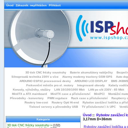
Úvod
Zákazník: nepřihlášen
Přihlásit
3D tisk CNC frézky soustruhy
Baterie akumulátory nabíječky
Bezpečn
Silnoproudá technika 230V a více
Alarmy modemy trackery GSM GPS
Auto do
ARDUINO ESP32 procesorové desky
ARDUINO LCD DISPLAY
BMS JKBMS
Frekvenční měniče pro el. motory
Integrované obvody
Kabely vodiče
Konzoly, výložníky, stožáry
LAN 10/100/1000 Mbit
LAN po síti 230V - 85 Mbit
MiniITX a ATX mainboard
MiniITX case a příslušenství
MiniPCI
Montážní mate
Převodníky - konvertory
PWM regulace
Rack case a příslušenství
Raspberry d
Routery low-cost
Routery Opti Hi-end
Rybolov zavážecí lodička a přísl
Tiskové servery a převodníky USB
TV příslušenství i k UPC
Ventil
Úvod
::
Rybolov zavážecí lo
3,17mm D=36mm
Kategorie
3D tisk CNC frézky soustruhy->
(132)
Rybolov zavážecí lodička a p