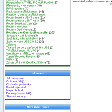
nezaviněné změny sortimentu, jeho k
Programátory ATMEL PIC AVR FLASH
(27)
s
Převodníky - konvertory
(40)
PWM regulace
(4)
Rack case a příslušenství
(46)
Raspberry desky a příslušenství
RouterBoard a UBNT case
(21)
Routerboard a UBNT karty
(20)
RouterBoard zařízení
(2)
Routery low-cost
Routery Opti Hi-end
(16)
Rybolov zavážecí lodička a přísl
(103)
Software + zakázkové
(3)
Součástky náhradní díly->
(494)
Switche Huby USB 2.0 3.0
(10)
Telefony
Tiskové servery a převodníky USB
(1)
TV příslušenství i k UPC
(4)
Ventilátory a mřížky, termostaty
(46)
Topení Rybolov Pece->
(90)
WiFi->
(9)
Zdroje UPS měniče ATX, AKU->
(73)
Informace
Jak nakupovat
Ochrana údajů
Obchodní podmínky
Kontaktujte nás!
Mapa obchodu
Dárkový kupón FAQ
Slevové kupóny
Nové zboží [více]