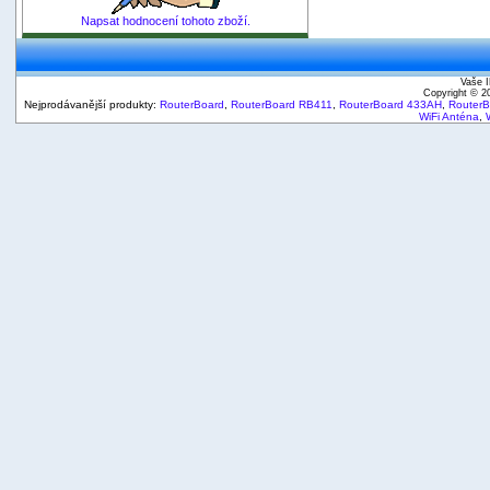
Napsat hodnocení tohoto zboží.
Vaše I
Copyright © 
Nejprodávanější produkty:
RouterBoard
,
RouterBoard RB411
,
RouterBoard 433AH
,
Router
WiFi Anténa
,