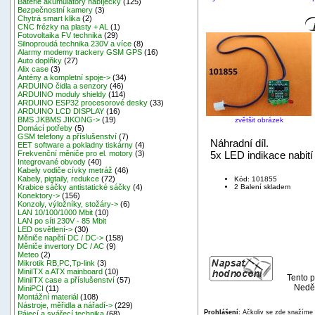
Baterie akumulátory nabíječky
(125)
Bezpečnostní kamery
(3)
Chytrá smart klika
(2)
CNC frézky na plasty + AL
(1)
Fotovoltaika FV technika
(29)
Silnoproudá technika 230V a více
(8)
Alarmy modemy trackery GSM GPS
(16)
Auto doplňky
(27)
Alix case
(3)
Antény a kompletní spoje->
(34)
ARDUINO čidla a senzory
(46)
ARDUINO moduly shieldy
(114)
ARDUINO ESP32 procesorové desky
(33)
ARDUINO LCD DISPLAY
(16)
BMS JKBMS JIKONG->
(19)
zvětšit obrázek
Domácí potřeby
(5)
GSM telefony a příslušenství
(7)
Náhradní díl.
EET software a pokladny tiskárny
(4)
5x LED indikace nabití 
Frekvenční měniče pro el. motory
(3)
Integrované obvody
(40)
Kabely vodiče cívky metráž
(46)
Kabely, pigtaily, redukce
(72)
Kód: 101855
2 Balení skladem
Krabice sáčky antistatické sáčky
(4)
Konektory->
(156)
Konzoly, výložníky, stožáry->
(6)
LAN 10/100/1000 Mbit
(10)
LAN po síti 230V - 85 Mbit
LED osvětlení->
(30)
Měniče napětí DC / DC->
(158)
Měniče invertory DC / AC
(9)
Meteo
(2)
Mikrotik RB,PC,Tp-link
(3)
MiniITX a ATX mainboard
(10)
Tento p
MiniITX case a příslušenství
(57)
Neděl
MiniPCI
(11)
Montážní materiál
(108)
Nástroje, měřidla a nářadí->
(229)
Prohlášení:
Ačkoliv se zde snažíme p
Pájecí a svářecí technika
(68)