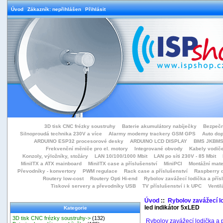
Úvod
Zákazník: nepřihlášen
Přihlásit
3D tisk CNC frézky soustruhy
Baterie akumulátory nabíječky
Bezpečn
Silnoproudá technika 230V a více
Alarmy modemy trackery GSM GPS
Auto do
ARDUINO ESP32 procesorové desky
ARDUINO LCD DISPLAY
BMS JKBMS
Frekvenční měniče pro el. motory
Integrované obvody
Kabely vodiče
Konzoly, výložníky, stožáry
LAN 10/100/1000 Mbit
LAN po síti 230V - 85 Mbit
MiniITX a ATX mainboard
MiniITX case a příslušenství
MiniPCI
Montážní mate
Převodníky - konvertory
PWM regulace
Rack case a příslušenství
Raspberry d
Routery low-cost
Routery Opti Hi-end
Rybolov zavážecí lodička a přísl
Tiskové servery a převodníky USB
TV příslušenství i k UPC
Ventil
Úvod
::
Rybolov zavážecí lo
led indikátor 5xLED
Kategorie
3D tisk CNC frézky soustruhy->
(132)
Rybolov zavážecí lodička a p