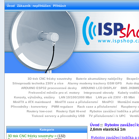
Úvod
Zákazník: nepřihlášen
Přihlásit
3D tisk CNC frézky soustruhy
Baterie akumulátory nabíječky
Bezpečn
Silnoproudá technika 230V a více
Alarmy modemy trackery GSM GPS
Auto do
ARDUINO ESP32 procesorové desky
ARDUINO LCD DISPLAY
BMS JKBMS
Frekvenční měniče pro el. motory
Integrované obvody
Kabely vodiče
Konzoly, výložníky, stožáry
LAN 10/100/1000 Mbit
LAN po síti 230V - 85 Mbit
MiniITX a ATX mainboard
MiniITX case a příslušenství
MiniPCI
Montážní mate
Převodníky - konvertory
PWM regulace
Rack case a příslušenství
Raspberry d
Routery low-cost
Routery Opti Hi-end
Rybolov zavážecí lodička a přísl
Tiskové servery a převodníky USB
TV příslušenství i k UPC
Ventil
Úvod
::
Rybolov zavážecí lo
2,6mm elastická 1m
Kategorie
3D tisk CNC frézky soustruhy->
(132)
Rybolov zavážecí lodička a p