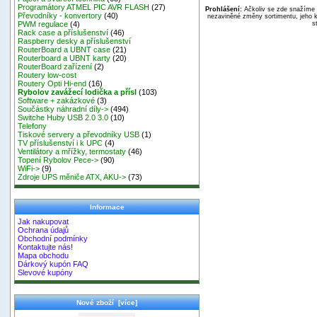
Programátory ATMEL PIC AVR FLASH
(27)
Prohlášení:
Ačkoliv se zde snažíme p
Převodníky - konvertory
(40)
nezaviněné změny sortimentu, jeho k
s
PWM regulace
(4)
Rack case a příslušenství
(46)
Raspberry desky a příslušenství
RouterBoard a UBNT case
(21)
Routerboard a UBNT karty
(20)
RouterBoard zařízení
(2)
Routery low-cost
Routery Opti Hi-end
(16)
Rybolov zavážecí lodička a přísl
(103)
Software + zakázkové
(3)
Součástky náhradní díly->
(494)
Switche Huby USB 2.0 3.0
(10)
Telefony
Tiskové servery a převodníky USB
(1)
TV příslušenství i k UPC
(4)
Ventilátory a mřížky, termostaty
(46)
Topení Rybolov Pece->
(90)
WiFi->
(9)
Zdroje UPS měniče ATX, AKU->
(73)
Informace
Jak nakupovat
Ochrana údajů
Obchodní podmínky
Kontaktujte nás!
Mapa obchodu
Dárkový kupón FAQ
Slevové kupóny
Nové zboží [více]