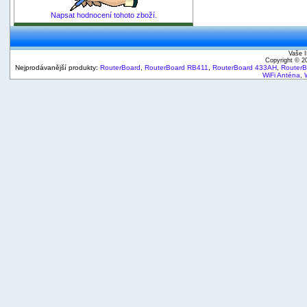
Napsat hodnocení tohoto zboží.
Vaše I
Copyright © 
Nejprodávanější produkty:
RouterBoard
,
RouterBoard RB411
,
RouterBoard 433AH
,
Router
WiFi Anténa
,