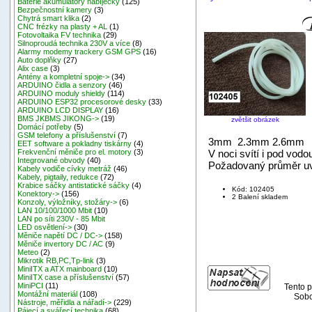
Baterie akumulátory nabíječky
(125)
Bezpečnostní kamery
(3)
Chytrá smart klika
(2)
CNC frézky na plasty + AL
(1)
Fotovoltaika FV technika
(29)
Silnoproudá technika 230V a více
(8)
Alarmy modemy trackery GSM GPS
(16)
Auto doplňky
(27)
Alix case
(3)
Antény a kompletní spoje->
(34)
ARDUINO čidla a senzory
(46)
ARDUINO moduly shieldy
(114)
ARDUINO ESP32 procesorové desky
(33)
ARDUINO LCD DISPLAY
(16)
BMS JKBMS JIKONG->
(19)
zvětšit obrázek
Domácí potřeby
(5)
GSM telefony a příslušenství
(7)
3mm 2.3mm 2.6mm
EET software a pokladny tiskárny
(4)
V noci svítí i pod vodo
Frekvenční měniče pro el. motory
(3)
Integrované obvody
(40)
Požadovaný průměr u
Kabely vodiče cívky metráž
(46)
Kabely, pigtaily, redukce
(72)
Krabice sáčky antistatické sáčky
(4)
Kód: 102405
Konektory->
(156)
2 Balení skladem
Konzoly, výložníky, stožáry->
(6)
LAN 10/100/1000 Mbit
(10)
LAN po síti 230V - 85 Mbit
LED osvětlení->
(30)
Měniče napětí DC / DC->
(158)
Měniče invertory DC / AC
(9)
Meteo
(2)
Mikrotik RB,PC,Tp-link
(3)
MiniITX a ATX mainboard
(10)
MiniITX case a příslušenství
(57)
MiniPCI
(11)
Tento p
Montážní materiál
(108)
Sobo
Nástroje, měřidla a nářadí->
(229)
Pájecí a svářecí technika
(68)