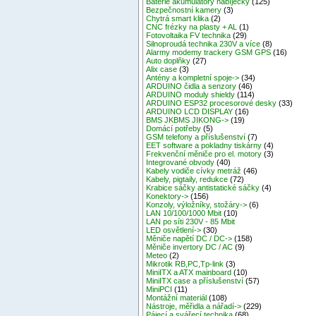
Baterie akumulátory nabíječky
(125)
Bezpečnostní kamery
(3)
Chytrá smart klika
(2)
CNC frézky na plasty + AL
(1)
Fotovoltaika FV technika
(29)
Silnoproudá technika 230V a více
(8)
Alarmy modemy trackery GSM GPS
(16)
Auto doplňky
(27)
Alix case
(3)
Antény a kompletní spoje->
(34)
ARDUINO čidla a senzory
(46)
ARDUINO moduly shieldy
(114)
ARDUINO ESP32 procesorové desky
(33)
ARDUINO LCD DISPLAY
(16)
BMS JKBMS JIKONG->
(19)
Domácí potřeby
(5)
GSM telefony a příslušenství
(7)
EET software a pokladny tiskárny
(4)
Frekvenční měniče pro el. motory
(3)
Integrované obvody
(40)
Kabely vodiče cívky metráž
(46)
Kabely, pigtaily, redukce
(72)
Krabice sáčky antistatické sáčky
(4)
Konektory->
(156)
Konzoly, výložníky, stožáry->
(6)
LAN 10/100/1000 Mbit
(10)
LAN po síti 230V - 85 Mbit
LED osvětlení->
(30)
Měniče napětí DC / DC->
(158)
Měniče invertory DC / AC
(9)
Meteo
(2)
Mikrotik RB,PC,Tp-link
(3)
MiniITX a ATX mainboard
(10)
MiniITX case a příslušenství
(57)
MiniPCI
(11)
Montážní materiál
(108)
Nástroje, měřidla a nářadí->
(229)
Pájecí a svářecí technika
(68)