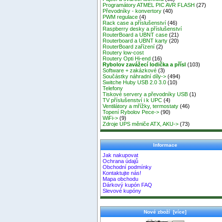
Programátory ATMEL PIC AVR FLASH
(27)
Převodníky - konvertory
(40)
PWM regulace
(4)
Rack case a příslušenství
(46)
Raspberry desky a příslušenství
RouterBoard a UBNT case
(21)
Routerboard a UBNT karty
(20)
RouterBoard zařízení
(2)
Routery low-cost
Routery Opti Hi-end
(16)
Rybolov zavážecí lodička a přísl
(103)
Software + zakázkové
(3)
Součástky náhradní díly->
(494)
Switche Huby USB 2.0 3.0
(10)
Telefony
Tiskové servery a převodníky USB
(1)
TV příslušenství i k UPC
(4)
Ventilátory a mřížky, termostaty
(46)
Topení Rybolov Pece->
(90)
WiFi->
(9)
Zdroje UPS měniče ATX, AKU->
(73)
Informace
Jak nakupovat
Ochrana údajů
Obchodní podmínky
Kontaktujte nás!
Mapa obchodu
Dárkový kupón FAQ
Slevové kupóny
Nové zboží [více]