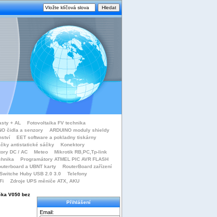
asty + AL
Fotovoltaika FV technika
O čidla a senzory
ARDUINO moduly shieldy
nství
EET software a pokladny tiskárny
čky antistatické sáčky
Konektory
tory DC / AC
Meteo
Mikrotik RB,PC,Tp-link
chnika
Programátory ATMEL PIC AVR FLASH
uterboard a UBNT karty
RouterBoard zařízení
Switche Huby USB 2.0 3.0
Telefony
Fi
Zdroje UPS měniče ATX, AKU
ička V050 bez
Přihlášení
Email: