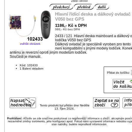
Zboží 16/103
Hlavní řídící deska a dálkový ovladač
V050 bez GPS
1186,- Kč s DPH
980,- Kč bez DPH
2433 / 121 Hlavní deska mainboard a dálkový 
lodička V050 bez GPS
zvětšit obrázek
Dálkový ovladač je speciálně vyroben pro tento
není kompatibilní s jinými modely lodiček. Konek
anténu je reverzní oproti jiným modelům lodiček.
Součástí je manuál.
Kód: 102433
1 Balení skladem
Přidat do košíku:
Tento produkt byl přidán dne Neděle
13. říjen 2024.
Prohlášení:
Ačkoliv se zde snažíme poskytovat co nejpřesnější informace o zboží, akceptujte pros
nezaviněné změny sortimentu, jeho konfiguraci apod. Pokud námi vystavené informace nebudou vyja
stav nabídky, budete neprodleně informováni.