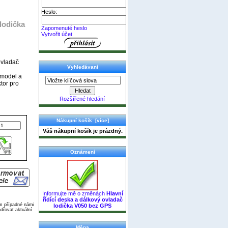
Heslo:
 lodička
Zapomenuté heslo
Vytvořit účet
ovladač
Vyhledávaní
 model a
tor pro
Rozšířené hledání
Nákupní košík [více]
Váš nákupní košík je prázdný.
Oznámení
Informujte mě o změnách
Hlavní
řídící deska a dálkový ovladač
ím případné námi
lodička V050 bez GPS
dřovat aktuální
Měna