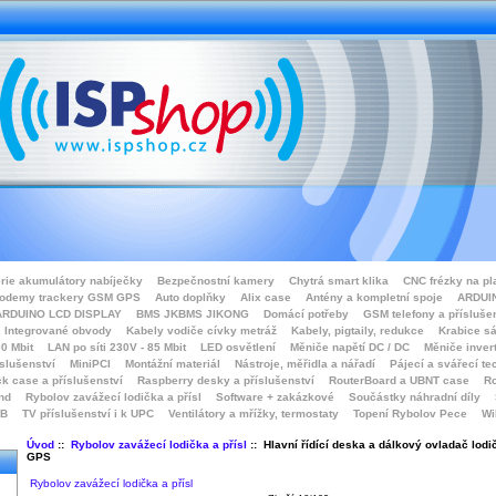
rie akumulátory nabíječky
Bezpečnostní kamery
Chytrá smart klika
CNC frézky na pl
odemy trackery GSM GPS
Auto doplňky
Alix case
Antény a kompletní spoje
ARDUIN
ARDUINO LCD DISPLAY
BMS JKBMS JIKONG
Domácí potřeby
GSM telefony a přísluše
Integrované obvody
Kabely vodiče cívky metráž
Kabely, pigtaily, redukce
Krabice sá
0 Mbit
LAN po síti 230V - 85 Mbit
LED osvětlení
Měniče napětí DC / DC
Měniče inver
íslušenství
MiniPCI
Montážní materiál
Nástroje, měřidla a nářadí
Pájecí a svářecí te
k case a příslušenství
Raspberry desky a příslušenství
RouterBoard a UBNT case
Ro
nd
Rybolov zavážecí lodička a přísl
Software + zakázkové
Součástky náhradní díly
SB
TV příslušenství i k UPC
Ventilátory a mřížky, termostaty
Topení Rybolov Pece
Wi
Úvod
::
Rybolov zavážecí lodička a přísl
:: Hlavní řídící deska a dálkový ovladač lod
GPS
Rybolov zavážecí lodička a přísl