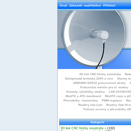
Úvod
Zákazník: nepřihlášen
Přihlásit
3D tisk CNC frézky soustruhy
Bate
Silnoproudá technika 230V a více
Alarmy m
ARDUINO ESP32 procesorové desky
Frekvenční měniče pro el. motory
Konzoly, výložníky, stožáry
LAN 10/100/100
MiniITX a ATX mainboard
MiniITX case a př
Převodníky - konvertory
PWM regulace
Rac
Routery low-cost
Routery Opti Hi-e
Tiskové servery a převodníky U
Kategorie
3D tisk CNC frézky soustruhy->
(132)