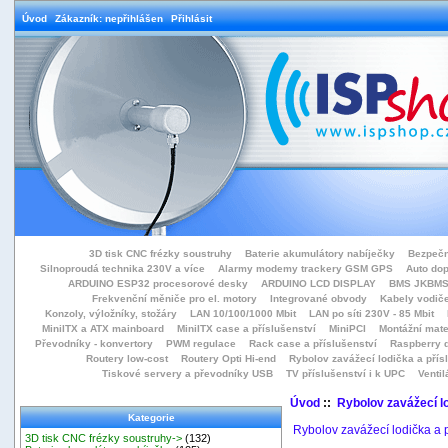
Úvod
Zákazník: nepřihlášen
Přihlásit
3D tisk CNC frézky soustruhy
Baterie akumulátory nabíječky
Bezpečn
Silnoproudá technika 230V a více
Alarmy modemy trackery GSM GPS
Auto do
ARDUINO ESP32 procesorové desky
ARDUINO LCD DISPLAY
BMS JKBMS
Frekvenční měniče pro el. motory
Integrované obvody
Kabely vodiče
Konzoly, výložníky, stožáry
LAN 10/100/1000 Mbit
LAN po síti 230V - 85 Mbit
MiniITX a ATX mainboard
MiniITX case a příslušenství
MiniPCI
Montážní mate
Převodníky - konvertory
PWM regulace
Rack case a příslušenství
Raspberry d
Routery low-cost
Routery Opti Hi-end
Rybolov zavážecí lodička a přísl
Tiskové servery a převodníky USB
TV příslušenství i k UPC
Ventil
Úvod
::
Rybolov zavážecí lo
Kategorie
Rybolov zavážecí lodička a p
3D tisk CNC frézky soustruhy->
(132)