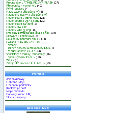
Programátory ATMEL PIC AVR FLASH
(27)
Převodníky - konvertory
(40)
PWM regulace
(4)
Rack case a příslušenství
(46)
Raspberry desky a příslušenství
RouterBoard a UBNT case
(21)
Routerboard a UBNT karty
(20)
RouterBoard zařízení
(2)
Routery low-cost
Routery Opti Hi-end
(16)
Rybolov zavážecí lodička a přísl
(103)
Software + zakázkové
(3)
Součástky náhradní díly->
(494)
Switche Huby USB 2.0 3.0
(10)
Telefony
Tiskové servery a převodníky USB
(1)
TV příslušenství i k UPC
(4)
Ventilátory a mřížky, termostaty
(46)
Topení Rybolov Pece->
(90)
WiFi->
(9)
Zdroje UPS měniče ATX, AKU->
(73)
Informace
Jak nakupovat
Ochrana údajů
Obchodní podmínky
Kontaktujte nás!
Mapa obchodu
Dárkový kupón FAQ
Slevové kupóny
Nové zboží [více]