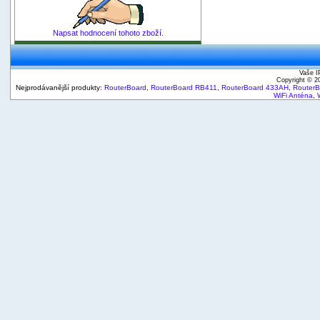
Napsat hodnocení tohoto zboží.
Vaše I
Copyright © 
Nejprodávanější produkty:
RouterBoard
,
RouterBoard RB411
,
RouterBoard 433AH
,
Router
WiFi Anténa
,