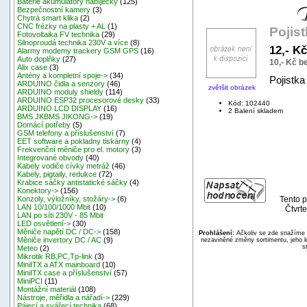
Baterie akumulátory nabíječky
(125)
Bezpečnostní kamery
(3)
Chytrá smart klika
(2)
CNC frézky na plasty + AL
(1)
Pojis
Fotovoltaika FV technika
(29)
Silnoproudá technika 230V a více
(8)
12,- K
Alarmy modemy trackery GSM GPS
(16)
Auto doplňky
(27)
10,- Kč 
Alix case
(3)
Antény a kompletní spoje->
(34)
Pojistk
ARDUINO čidla a senzory
(46)
zvětšit obrázek
ARDUINO moduly shieldy
(114)
ARDUINO ESP32 procesorové desky
(33)
Kód: 102440
ARDUINO LCD DISPLAY
(16)
2 Balení skladem
BMS JKBMS JIKONG->
(19)
Domácí potřeby
(5)
GSM telefony a příslušenství
(7)
EET software a pokladny tiskárny
(4)
Frekvenční měniče pro el. motory
(3)
Integrované obvody
(40)
Kabely vodiče cívky metráž
(46)
Kabely, pigtaily, redukce
(72)
Krabice sáčky antistatické sáčky
(4)
Konektory->
(156)
Tento p
Konzoly, výložníky, stožáry->
(6)
LAN 10/100/1000 Mbit
(10)
Čtvrte
LAN po síti 230V - 85 Mbit
LED osvětlení->
(30)
Měniče napětí DC / DC->
(158)
Prohlášení:
Ačkoliv se zde snažíme p
Měniče invertory DC / AC
(9)
nezaviněné změny sortimentu, jeho k
s
Meteo
(2)
Mikrotik RB,PC,Tp-link
(3)
MiniITX a ATX mainboard
(10)
MiniITX case a příslušenství
(57)
MiniPCI
(11)
Montážní materiál
(108)
Nástroje, měřidla a nářadí->
(229)
Pájecí a svářecí technika
(68)