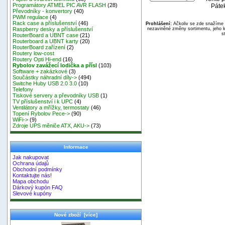
Programátory ATMEL PIC AVR FLASH
(28)
Pátek
Převodníky - konvertory
(40)
PWM regulace
(4)
Rack case a příslušenství
(46)
Prohlášení:
Ačkoliv se zde snažíme p
nezaviněné změny sortimentu, jeho k
Raspberry desky a příslušenství
s
RouterBoard a UBNT case
(21)
Routerboard a UBNT karty
(20)
RouterBoard zařízení
(2)
Routery low-cost
Routery Opti Hi-end
(16)
Rybolov zavážecí lodička a přísl
(103)
Software + zakázkové
(3)
Součástky náhradní díly->
(494)
Switche Huby USB 2.0 3.0
(10)
Telefony
Tiskové servery a převodníky USB
(1)
TV příslušenství i k UPC
(4)
Ventilátory a mřížky, termostaty
(46)
Topení Rybolov Pece->
(90)
WiFi->
(9)
Zdroje UPS měniče ATX, AKU->
(73)
Informace
Jak nakupovat
Ochrana údajů
Obchodní podmínky
Kontaktujte nás!
Mapa obchodu
Dárkový kupón FAQ
Slevové kupóny
Nové zboží [více]