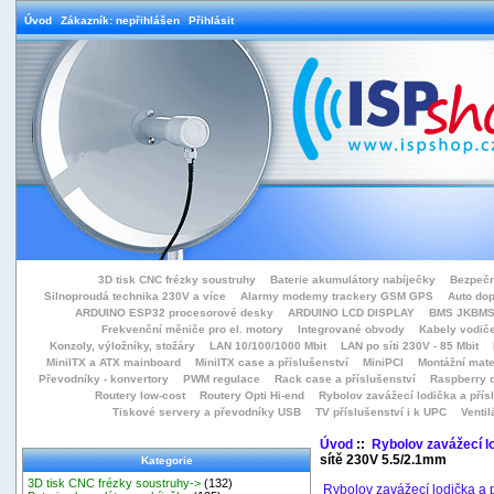
Úvod
Zákazník: nepřihlášen
Přihlásit
3D tisk CNC frézky soustruhy
Baterie akumulátory nabíječky
Bezpečn
Silnoproudá technika 230V a více
Alarmy modemy trackery GSM GPS
Auto do
ARDUINO ESP32 procesorové desky
ARDUINO LCD DISPLAY
BMS JKBMS
Frekvenční měniče pro el. motory
Integrované obvody
Kabely vodiče
Konzoly, výložníky, stožáry
LAN 10/100/1000 Mbit
LAN po síti 230V - 85 Mbit
MiniITX a ATX mainboard
MiniITX case a příslušenství
MiniPCI
Montážní mate
Převodníky - konvertory
PWM regulace
Rack case a příslušenství
Raspberry d
Routery low-cost
Routery Opti Hi-end
Rybolov zavážecí lodička a přísl
Tiskové servery a převodníky USB
TV příslušenství i k UPC
Ventil
Úvod
::
Rybolov zavážecí lo
sítě 230V 5.5/2.1mm
Kategorie
3D tisk CNC frézky soustruhy->
(132)
Rybolov zavážecí lodička a p