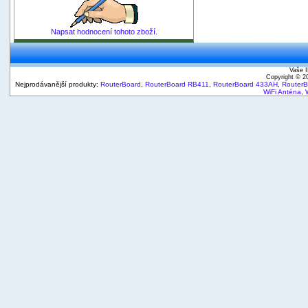
Napsat hodnocení tohoto zboží.
Vaše I
Copyright © 
Nejprodávanější produkty:
RouterBoard
,
RouterBoard RB411
,
RouterBoard 433AH
,
Router
WiFi Anténa
,