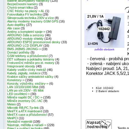
Baterie akumulátory nabíječky
(125)
Bezpečnostní kamery
(3)
Chytrá smart klika
(2)
CNC frézky na plasty + AL
(1)
Fotovoltaika FV technika
(29)
Silnoproudá technika 230V a více
(8)
Alarmy modemy trackery GSM GPS
(16)
Auto doplňky
(27)
Alix case
(3)
Antény a kompletní spoje->
(34)
ARDUINO čidla a senzory
(46)
ARDUINO moduly shieldy
(114)
ARDUINO ESP32 procesorové desky
(33)
ARDUINO LCD DISPLAY
(16)
BMS JKBMS JIKONG->
(19)
zvětšit obrázek
Domácí potřeby
(5)
GSM telefony a příslušenství
(7)
- červená - probíhá pr
EET software a pokladny tiskárny
(4)
- zelená - nabíjení uk
Frekvenční měniče pro el. motory
(3)
Integrované obvody
(40)
Nabíjecí proud: 1A, 21
Kabely vodiče cívky metráž
(46)
Konektor JACK 5,5/2
Kabely, pigtaily, redukce
(72)
Krabice sáčky antistatické sáčky
(4)
Konektory->
(156)
Konzoly, výložníky, stožáry->
(6)
LAN 10/100/1000 Mbit
(10)
Kód: 102442
LAN po síti 230V - 85 Mbit
2 Balení skladem
LED osvětlení->
(30)
Měniče napětí DC / DC->
(158)
Měniče invertory DC / AC
(9)
Meteo
(2)
Mikrotik RB,PC,Tp-link
(3)
MiniITX a ATX mainboard
(10)
MiniITX case a příslušenství
(57)
MiniPCI
(11)
Montážní materiál
(108)
Nástroje, měřidla a nářadí->
(229)
Tento p
Pájecí a svářecí technika
(68)