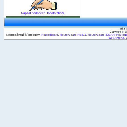
Napsat hodnocení tohoto zboží.
Vaše I
Copyright © 
Nejprodávanější produkty:
RouterBoard
,
RouterBoard RB411
,
RouterBoard 433AH
,
Router
WiFi Anténa
,