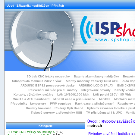
Úvod
Zákazník: nepřihlášen
Přihlásit
3D tisk CNC frézky soustruhy
Baterie akumulátory nabíječky
Bezpečn
Silnoproudá technika 230V a více
Alarmy modemy trackery GSM GPS
Auto do
ARDUINO ESP32 procesorové desky
ARDUINO LCD DISPLAY
BMS JKBMS
Frekvenční měniče pro el. motory
Integrované obvody
Kabely vodiče
Konzoly, výložníky, stožáry
LAN 10/100/1000 Mbit
LAN po síti 230V - 85 Mbit
MiniITX a ATX mainboard
MiniITX case a příslušenství
MiniPCI
Montážní mate
Převodníky - konvertory
PWM regulace
Rack case a příslušenství
Raspberry d
Routery low-cost
Routery Opti Hi-end
Rybolov zavážecí lodička a přísl
Tiskové servery a převodníky USB
TV příslušenství i k UPC
Ventil
Úvod
::
Rybolov zavážecí lo
metrech
Kategorie
3D tisk CNC frézky soustruhy->
(132)
Rybolov zavážecí lodička a p