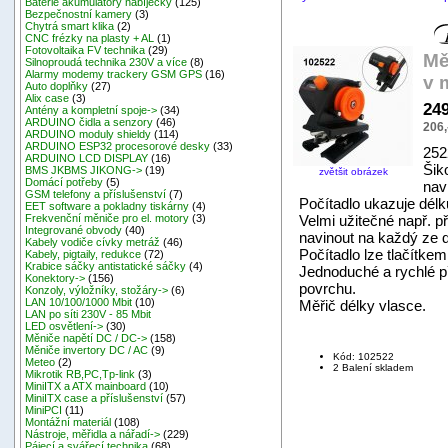
Baterie akumulátory nabíječky
(125)
Bezpečnostní kamery
(3)
Chytrá smart klika
(2)
CNC frézky na plasty + AL
(1)
Fotovoltaika FV technika
(29)
Mě
Silnoproudá technika 230V a více
(8)
Alarmy modemy trackery GSM GPS
(16)
v 
Auto doplňky
(27)
Alix case
(3)
24
Antény a kompletní spoje->
(34)
ARDUINO čidla a senzory
(46)
206,
ARDUINO moduly shieldy
(114)
ARDUINO ESP32 procesorové desky
(33)
252
ARDUINO LCD DISPLAY
(16)
Šik
BMS JKBMS JIKONG->
(19)
zvětšit obrázek
Domácí potřeby
(5)
nav
GSM telefony a příslušenství
(7)
Počítadlo ukazuje délk
EET software a pokladny tiskárny
(4)
Velmi užitečné např. 
Frekvenční měniče pro el. motory
(3)
Integrované obvody
(40)
navinout na každý ze 
Kabely vodiče cívky metráž
(46)
Počítadlo lze tlačítkem
Kabely, pigtaily, redukce
(72)
Krabice sáčky antistatické sáčky
(4)
Jednoduché a rychlé př
Konektory->
(156)
povrchu.
Konzoly, výložníky, stožáry->
(6)
LAN 10/100/1000 Mbit
(10)
Měřič délky vlasce.
LAN po síti 230V - 85 Mbit
LED osvětlení->
(30)
Měniče napětí DC / DC->
(158)
Měniče invertory DC / AC
(9)
Kód: 102522
Meteo
(2)
2 Balení skladem
Mikrotik RB,PC,Tp-link
(3)
MiniITX a ATX mainboard
(10)
MiniITX case a příslušenství
(57)
MiniPCI
(11)
Montážní materiál
(108)
Nástroje, měřidla a nářadí->
(229)
Pájecí a svářecí technika
(68)