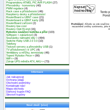
Programátory ATMEL PIC AVR FLASH
(27)
Převodníky - konvertory
(40)
PWM regulace
(4)
Rack case a příslušenství
(46)
Tento p
Raspberry desky a příslušenství
Pondě
RouterBoard a UBNT case
(21)
Routerboard a UBNT karty
(20)
RouterBoard zařízení
(2)
Prohlášení:
Ačkoliv se zde snažíme p
Routery low-cost
nezaviněné změny sortimentu, jeho k
Routery Opti Hi-end
(16)
s
Rybolov zavážecí lodička a přísl
(103)
Software + zakázkové
(3)
Součástky náhradní díly->
(494)
Switche Huby USB 2.0 3.0
(10)
Telefony
Tiskové servery a převodníky USB
(1)
TV příslušenství i k UPC
(4)
Ventilátory a mřížky, termostaty
(46)
Topení Rybolov Pece->
(90)
WiFi->
(9)
Zdroje UPS měniče ATX, AKU->
(73)
Informace
Jak nakupovat
Ochrana údajů
Obchodní podmínky
Kontaktujte nás!
Mapa obchodu
Dárkový kupón FAQ
Slevové kupóny
Nové zboží [více]