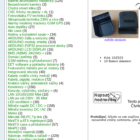
Baterie akumulátory nabíječky
(125)
Bezpečnostní kamery
(3)
Chytrá smart klika
(2)
CNC frézky na plasty + AL
(1)
Fotovoltaika FV technika
(29)
Silnoproudá technika 230V a více
(8)
Alarmy modemy trackery GSM GPS
(16)
Auto doplňky
(27)
Alix case
(3)
Antény a kompletní spoje->
(34)
ARDUINO čidla a senzory
(46)
zvětšit obrázek
ARDUINO moduly shieldy
(114)
ARDUINO ESP32 procesorové desky
(33)
ARDUINO LCD DISPLAY
(16)
BMS JKBMS JIKONG->
(19)
Domácí potřeby
(5)
Kód: 102523
GSM telefony a příslušenství
(7)
10 Balení skladem
EET software a pokladny tiskárny
(4)
Frekvenční měniče pro el. motory
(3)
Integrované obvody
(40)
Kabely vodiče cívky metráž
(46)
Kabely, pigtaily, redukce
(72)
Krabice sáčky antistatické sáčky
(4)
Konektory->
(156)
Konzoly, výložníky, stožáry->
(6)
LAN 10/100/1000 Mbit
(10)
LAN po síti 230V - 85 Mbit
Tento p
LED osvětlení->
(30)
Čtvrt
Měniče napětí DC / DC->
(158)
Měniče invertory DC / AC
(9)
Meteo
(2)
Mikrotik RB,PC,Tp-link
(3)
Prohlášení:
Ačkoliv se zde snažíme p
nezaviněné změny sortimentu, jeho k
MiniITX a ATX mainboard
(10)
s
MiniITX case a příslušenství
(57)
MiniPCI
(11)
Montážní materiál
(108)
Nástroje, měřidla a nářadí->
(229)
Pájecí a svářecí technika
(68)