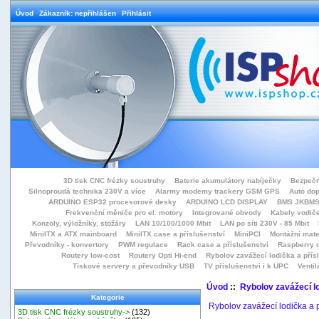
Úvod
Zákazník: nepřihlášen
Přihlásit
3D tisk CNC frézky soustruhy
Baterie akumulátory nabíječky
Bezpečn
Silnoproudá technika 230V a více
Alarmy modemy trackery GSM GPS
Auto do
ARDUINO ESP32 procesorové desky
ARDUINO LCD DISPLAY
BMS JKBMS
Frekvenční měniče pro el. motory
Integrované obvody
Kabely vodiče
Konzoly, výložníky, stožáry
LAN 10/100/1000 Mbit
LAN po síti 230V - 85 Mbit
MiniITX a ATX mainboard
MiniITX case a příslušenství
MiniPCI
Montážní mate
Převodníky - konvertory
PWM regulace
Rack case a příslušenství
Raspberry d
Routery low-cost
Routery Opti Hi-end
Rybolov zavážecí lodička a přísl
Tiskové servery a převodníky USB
TV příslušenství i k UPC
Ventil
Úvod
::
Rybolov zavážecí lo
Kategorie
Rybolov zavážecí lodička a p
3D tisk CNC frézky soustruhy->
(132)