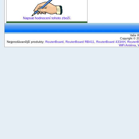
Napsat hodnocení tohoto zboží.
Vaše I
Copyright © 
Nejprodávanější produkty:
RouterBoard
,
RouterBoard RB411
,
RouterBoard 433AH
,
Router
WiFi Anténa
,