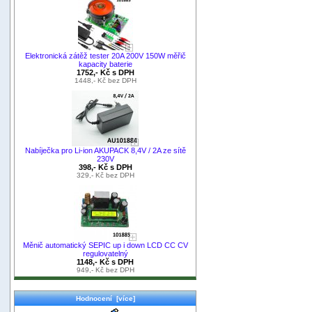
Elektronická zátěž tester 20A 200V 150W měřič
kapacity baterie
1752,- Kč s DPH
1448,- Kč bez DPH
Nabíječka pro Li-ion AKUPACK 8,4V / 2A ze sítě
230V
398,- Kč s DPH
329,- Kč bez DPH
Měnič automatický SEPIC up i down LCD CC CV
regulovatelný
1148,- Kč s DPH
949,- Kč bez DPH
Hodnocení [více]