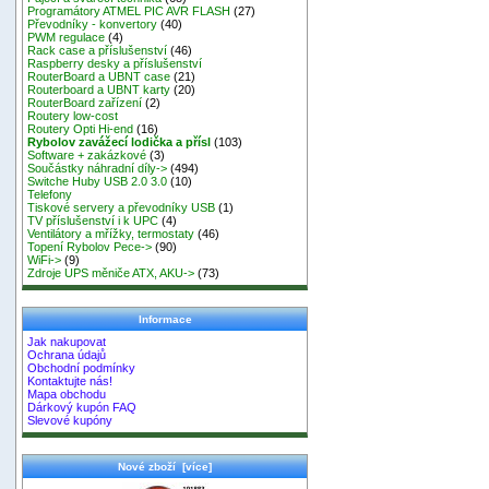
Programátory ATMEL PIC AVR FLASH
(27)
Převodníky - konvertory
(40)
PWM regulace
(4)
Rack case a příslušenství
(46)
Raspberry desky a příslušenství
RouterBoard a UBNT case
(21)
Routerboard a UBNT karty
(20)
RouterBoard zařízení
(2)
Routery low-cost
Routery Opti Hi-end
(16)
Rybolov zavážecí lodička a přísl
(103)
Software + zakázkové
(3)
Součástky náhradní díly->
(494)
Switche Huby USB 2.0 3.0
(10)
Telefony
Tiskové servery a převodníky USB
(1)
TV příslušenství i k UPC
(4)
Ventilátory a mřížky, termostaty
(46)
Topení Rybolov Pece->
(90)
WiFi->
(9)
Zdroje UPS měniče ATX, AKU->
(73)
Informace
Jak nakupovat
Ochrana údajů
Obchodní podmínky
Kontaktujte nás!
Mapa obchodu
Dárkový kupón FAQ
Slevové kupóny
Nové zboží [více]