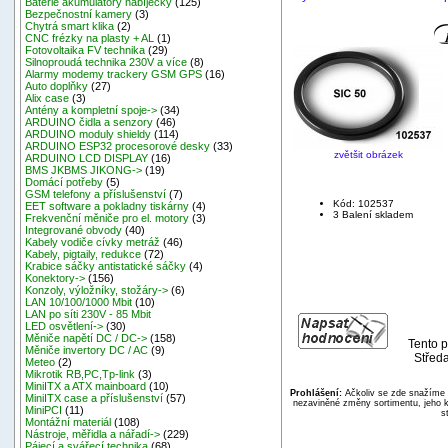
Baterie akumulátory nabíječky
(125)
Bezpečnostní kamery
(3)
Chytrá smart klika
(2)
CNC frézky na plasty + AL
(1)
Fotovoltaika FV technika
(29)
Silnoproudá technika 230V a více
(8)
Alarmy modemy trackery GSM GPS
(16)
Auto doplňky
(27)
Alix case
(3)
Antény a kompletní spoje->
(34)
ARDUINO čidla a senzory
(46)
ARDUINO moduly shieldy
(114)
ARDUINO ESP32 procesorové desky
(33)
zvětšit obrázek
ARDUINO LCD DISPLAY
(16)
BMS JKBMS JIKONG->
(19)
Domácí potřeby
(5)
GSM telefony a příslušenství
(7)
Kód: 102537
EET software a pokladny tiskárny
(4)
3 Balení skladem
Frekvenční měniče pro el. motory
(3)
Integrované obvody
(40)
Kabely vodiče cívky metráž
(46)
Kabely, pigtaily, redukce
(72)
Krabice sáčky antistatické sáčky
(4)
Konektory->
(156)
Konzoly, výložníky, stožáry->
(6)
LAN 10/100/1000 Mbit
(10)
LAN po síti 230V - 85 Mbit
LED osvětlení->
(30)
Měniče napětí DC / DC->
(158)
Tento p
Měniče invertory DC / AC
(9)
Středa
Meteo
(2)
Mikrotik RB,PC,Tp-link
(3)
MiniITX a ATX mainboard
(10)
Prohlášení:
Ačkoliv se zde snažíme p
MiniITX case a příslušenství
(57)
nezaviněné změny sortimentu, jeho k
MiniPCI
(11)
s
Montážní materiál
(108)
Nástroje, měřidla a nářadí->
(229)
Pájecí a svářecí technika
(68)