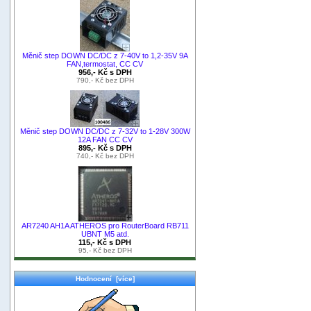
Měnič step DOWN DC/DC z 7-40V to 1,2-35V 9A
FAN,termostat, CC CV
956,- Kč s DPH
790,- Kč bez DPH
Měnič step DOWN DC/DC z 7-32V to 1-28V 300W
12A FAN CC CV
895,- Kč s DPH
740,- Kč bez DPH
AR7240 AH1A ATHEROS pro RouterBoard RB711
UBNT M5 atd.
115,- Kč s DPH
95,- Kč bez DPH
Hodnocení [více]