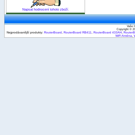
Napsat hodnocení tohoto zboží.
Vaše I
Copyright © 
Nejprodávanější produkty:
RouterBoard
,
RouterBoard RB411
,
RouterBoard 433AH
,
Router
WiFi Anténa
,