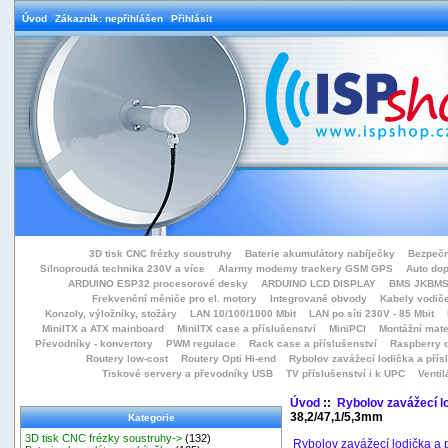
Úvod
Zákazník: nepřihlášen
Přihlásit
3D tisk CNC frézky soustruhy
Baterie akumulátory nabíječky
Bezpečn
Silnoproudá technika 230V a více
Alarmy modemy trackery GSM GPS
Auto do
ARDUINO ESP32 procesorové desky
ARDUINO LCD DISPLAY
BMS JKBMS
Frekvenční měniče pro el. motory
Integrované obvody
Kabely vodiče
Konzoly, výložníky, stožáry
LAN 10/100/1000 Mbit
LAN po síti 230V - 85 Mbit
MiniITX a ATX mainboard
MiniITX case a příslušenství
MiniPCI
Montážní mate
Převodníky - konvertory
PWM regulace
Rack case a příslušenství
Raspberry d
Routery low-cost
Routery Opti Hi-end
Rybolov zavážecí lodička a přísl
Tiskové servery a převodníky USB
TV příslušenství i k UPC
Ventil
Úvod
::
Rybolov zavážecí lo
38,2/47,1/5,3mm
Kategorie
3D tisk CNC frézky soustruhy->
(132)
Rybolov zavážecí lodička a p