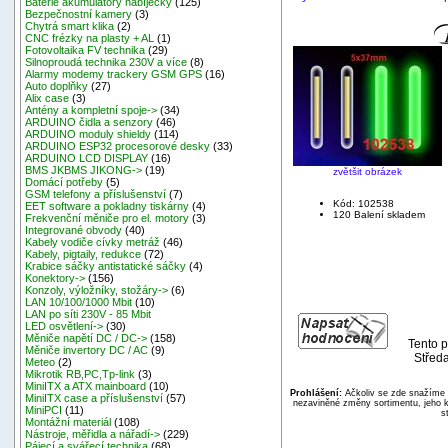
Baterie akumulátory nabíječky
(125)
Bezpečnostní kamery
(3)
Chytrá smart klika
(2)
CNC frézky na plasty + AL
(1)
Fotovoltaika FV technika
(29)
Silnoproudá technika 230V a více
(8)
Alarmy modemy trackery GSM GPS
(16)
Auto doplňky
(27)
Alix case
(3)
Antény a kompletní spoje->
(34)
ARDUINO čidla a senzory
(46)
ARDUINO moduly shieldy
(114)
ARDUINO ESP32 procesorové desky
(33)
ARDUINO LCD DISPLAY
(16)
BMS JKBMS JIKONG->
(19)
zvětšit obrázek
Domácí potřeby
(5)
GSM telefony a příslušenství
(7)
Kód: 102538
EET software a pokladny tiskárny
(4)
120 Balení skladem
Frekvenční měniče pro el. motory
(3)
Integrované obvody
(40)
Kabely vodiče cívky metráž
(46)
Kabely, pigtaily, redukce
(72)
Krabice sáčky antistatické sáčky
(4)
Konektory->
(156)
Konzoly, výložníky, stožáry->
(6)
LAN 10/100/1000 Mbit
(10)
LAN po síti 230V - 85 Mbit
LED osvětlení->
(30)
Měniče napětí DC / DC->
(158)
Tento p
Měniče invertory DC / AC
(9)
Středa
Meteo
(2)
Mikrotik RB,PC,Tp-link
(3)
MiniITX a ATX mainboard
(10)
Prohlášení:
Ačkoliv se zde snažíme p
MiniITX case a příslušenství
(57)
nezaviněné změny sortimentu, jeho k
MiniPCI
(11)
s
Montážní materiál
(108)
Nástroje, měřidla a nářadí->
(229)
Pájecí a svářecí technika
(68)