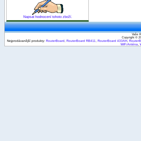
Napsat hodnocení tohoto zboží.
Vaše I
Copyright © 
Nejprodávanější produkty:
RouterBoard
,
RouterBoard RB411
,
RouterBoard 433AH
,
Router
WiFi Anténa
,