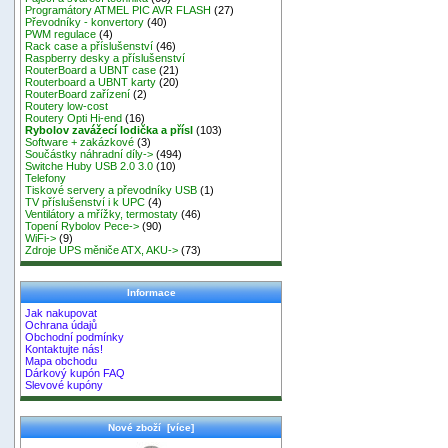
Programátory ATMEL PIC AVR FLASH
(27)
Převodníky - konvertory
(40)
PWM regulace
(4)
Rack case a příslušenství
(46)
Raspberry desky a příslušenství
RouterBoard a UBNT case
(21)
Routerboard a UBNT karty
(20)
RouterBoard zařízení
(2)
Routery low-cost
Routery Opti Hi-end
(16)
Rybolov zavážecí lodička a přísl
(103)
Software + zakázkové
(3)
Součástky náhradní díly->
(494)
Switche Huby USB 2.0 3.0
(10)
Telefony
Tiskové servery a převodníky USB
(1)
TV příslušenství i k UPC
(4)
Ventilátory a mřížky, termostaty
(46)
Topení Rybolov Pece->
(90)
WiFi->
(9)
Zdroje UPS měniče ATX, AKU->
(73)
Informace
Jak nakupovat
Ochrana údajů
Obchodní podmínky
Kontaktujte nás!
Mapa obchodu
Dárkový kupón FAQ
Slevové kupóny
Nové zboží [více]