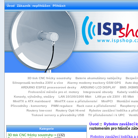
Úvod
Zákazník: nepřihlášen
Přihlásit
3D tisk CNC frézky soustruhy
Baterie akumulátory nabíječky
Bezpečn
Silnoproudá technika 230V a více
Alarmy modemy trackery GSM GPS
Auto do
ARDUINO ESP32 procesorové desky
ARDUINO LCD DISPLAY
BMS JKBMS
Frekvenční měniče pro el. motory
Integrované obvody
Kabely vodiče
Konzoly, výložníky, stožáry
LAN 10/100/1000 Mbit
LAN po síti 230V - 85 Mbit
MiniITX a ATX mainboard
MiniITX case a příslušenství
MiniPCI
Montážní mate
Převodníky - konvertory
PWM regulace
Rack case a příslušenství
Raspberry d
Routery low-cost
Routery Opti Hi-end
Rybolov zavážecí lodička a přísl
Tiskové servery a převodníky USB
TV příslušenství i k UPC
Ventil
Úvod
::
Rybolov zavážecí lo
rozlomením pro hlásiče záb
Kategorie
3D tisk CNC frézky soustruhy->
(132)
Rybolov zavážecí lodička a p