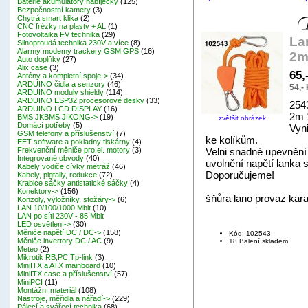
Baterie akumulátory nabíječky
(125)
Bezpečnostní kamery
(3)
Chytrá smart klika
(2)
CNC frézky na plasty + AL
(1)
Fotovoltaika FV technika
(29)
La
Silnoproudá technika 230V a více
(8)
Alarmy modemy trackery GSM GPS
(16)
2m
Auto doplňky
(27)
Alix case
(3)
65,
Antény a kompletní spoje->
(34)
ARDUINO čidla a senzory
(46)
54,-
ARDUINO moduly shieldy
(114)
ARDUINO ESP32 procesorové desky
(33)
254
ARDUINO LCD DISPLAY
(16)
2m 
BMS JKBMS JIKONG->
(19)
zvětšit obrázek
Domácí potřeby
(5)
Vyn
GSM telefony a příslušenství
(7)
ke kolíkům.
EET software a pokladny tiskárny
(4)
Velni snadné upevnění
Frekvenční měniče pro el. motory
(3)
Integrované obvody
(40)
uvolnění napětí lanka s
Kabely vodiče cívky metráž
(46)
Doporučujeme!
Kabely, pigtaily, redukce
(72)
Krabice sáčky antistatické sáčky
(4)
Konektory->
(156)
šňůra lano provaz kar
Konzoly, výložníky, stožáry->
(6)
LAN 10/100/1000 Mbit
(10)
LAN po síti 230V - 85 Mbit
LED osvětlení->
(30)
Měniče napětí DC / DC->
(158)
Kód: 102543
Měniče invertory DC / AC
(9)
18 Balení skladem
Meteo
(2)
Mikrotik RB,PC,Tp-link
(3)
MiniITX a ATX mainboard
(10)
MiniITX case a příslušenství
(57)
MiniPCI
(11)
Montážní materiál
(108)
Nástroje, měřidla a nářadí->
(229)
Pájecí a svářecí technika
(68)