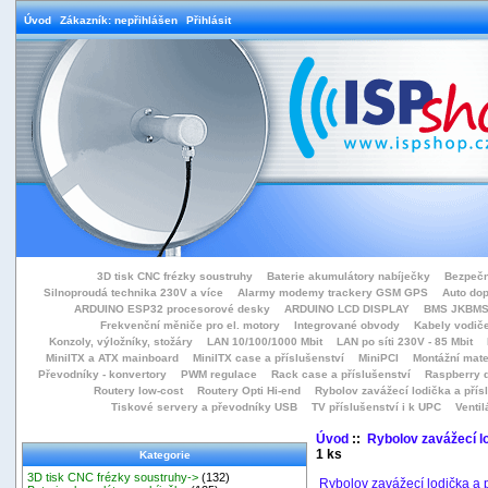
Úvod
Zákazník: nepřihlášen
Přihlásit
3D tisk CNC frézky soustruhy
Baterie akumulátory nabíječky
Bezpečn
Silnoproudá technika 230V a více
Alarmy modemy trackery GSM GPS
Auto do
ARDUINO ESP32 procesorové desky
ARDUINO LCD DISPLAY
BMS JKBMS
Frekvenční měniče pro el. motory
Integrované obvody
Kabely vodiče
Konzoly, výložníky, stožáry
LAN 10/100/1000 Mbit
LAN po síti 230V - 85 Mbit
MiniITX a ATX mainboard
MiniITX case a příslušenství
MiniPCI
Montážní mate
Převodníky - konvertory
PWM regulace
Rack case a příslušenství
Raspberry d
Routery low-cost
Routery Opti Hi-end
Rybolov zavážecí lodička a přísl
Tiskové servery a převodníky USB
TV příslušenství i k UPC
Ventil
Úvod
::
Rybolov zavážecí lo
1 ks
Kategorie
3D tisk CNC frézky soustruhy->
(132)
Rybolov zavážecí lodička a p