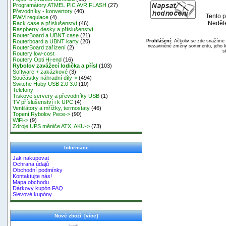
Programátory ATMEL PIC AVR FLASH
(27)
Převodníky - konvertory
(40)
Tento p
PWM regulace
(4)
Neděle
Rack case a příslušenství
(46)
Raspberry desky a příslušenství
RouterBoard a UBNT case
(21)
Prohlášení:
Ačkoliv se zde snažíme p
Routerboard a UBNT karty
(20)
nezaviněné změny sortimentu, jeho k
RouterBoard zařízení
(2)
s
Routery low-cost
Routery Opti Hi-end
(16)
Rybolov zavážecí lodička a přísl
(103)
Software + zakázkové
(3)
Součástky náhradní díly->
(494)
Switche Huby USB 2.0 3.0
(10)
Telefony
Tiskové servery a převodníky USB
(1)
TV příslušenství i k UPC
(4)
Ventilátory a mřížky, termostaty
(46)
Topení Rybolov Pece->
(90)
WiFi->
(9)
Zdroje UPS měniče ATX, AKU->
(73)
Informace
Jak nakupovat
Ochrana údajů
Obchodní podmínky
Kontaktujte nás!
Mapa obchodu
Dárkový kupón FAQ
Slevové kupóny
Nové zboží [více]