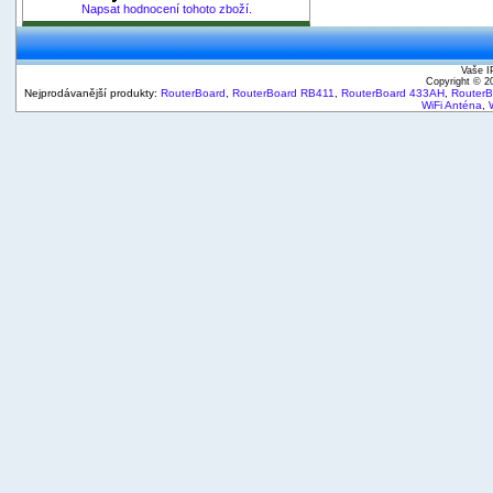
Napsat hodnocení tohoto zboží.
Vaše I
Copyright © 
Nejprodávanější produkty:
RouterBoard
,
RouterBoard RB411
,
RouterBoard 433AH
,
Router
WiFi Anténa
,