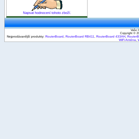
Napsat hodnocení tohoto zboží.
Vaše I
Copyright © 
Nejprodávanější produkty:
RouterBoard
,
RouterBoard RB411
,
RouterBoard 433AH
,
Router
WiFi Anténa
,