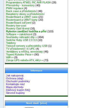
Programátory ATMEL PIC AVR FLASH
(28)
Převodníky - konvertory
(40)
PWM regulace
(4)
Rack case a příslušenství
(46)
Raspberry desky a příslušenství
RouterBoard a UBNT case
(21)
Routerboard a UBNT karty
(20)
RouterBoard zařízení
(2)
Routery low-cost
Routery Opti Hi-end
(16)
Rybolov zavážecí lodička a přísl
(103)
Software + zakázkové
(3)
Součástky náhradní díly->
(494)
Switche Huby USB 2.0 3.0
(10)
Telefony
Tiskové servery a převodníky USB
(1)
TV příslušenství i k UPC
(4)
Ventilátory a mřížky, termostaty
(46)
Topení Rybolov Pece->
(90)
WiFi->
(9)
Zdroje UPS měniče ATX, AKU->
(73)
Informace
Jak nakupovat
Ochrana údajů
Obchodní podmínky
Kontaktujte nás!
Mapa obchodu
Dárkový kupón FAQ
Slevové kupóny
Nové zboží [více]