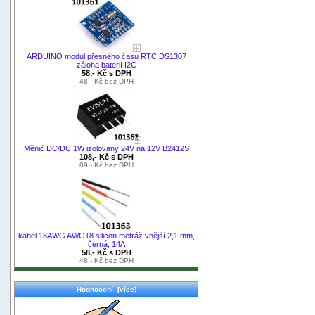
ARDUINO modul přesného času RTC DS1307
záloha baterií I2C
58,- Kč s DPH
48,- Kč bez DPH
Měnič DC/DC 1W izolovaný 24V na 12V B2412S
108,- Kč s DPH
89,- Kč bez DPH
kabel 18AWG AWG18 silicon metráž vnější 2,1 mm,
černá, 14A
58,- Kč s DPH
48,- Kč bez DPH
Hodnocení [více]