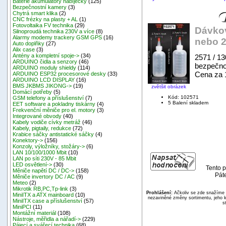
Baterie akumulátory nabíječky
(125)
Bezpečnostní kamery
(3)
Chytrá smart klika
(2)
CNC frézky na plasty + AL
(1)
Fotovoltaika FV technika
(29)
Dávkov
Silnoproudá technika 230V a více
(8)
Alarmy modemy trackery GSM GPS
(16)
nebo 2
Auto doplňky
(27)
Alix case
(3)
Antény a kompletní spoje->
(34)
2571 / 1
ARDUINO čidla a senzory
(46)
bezpečno
ARDUINO moduly shieldy
(114)
Cena za 1
ARDUINO ESP32 procesorové desky
(33)
ARDUINO LCD DISPLAY
(16)
BMS JKBMS JIKONG->
(19)
zvětšit obrázek
Domácí potřeby
(5)
Kód: 102571
GSM telefony a příslušenství
(7)
5 Balení skladem
EET software a pokladny tiskárny
(4)
Frekvenční měniče pro el. motory
(3)
Integrované obvody
(40)
Kabely vodiče cívky metráž
(46)
Kabely, pigtaily, redukce
(72)
Krabice sáčky antistatické sáčky
(4)
Konektory->
(156)
Konzoly, výložníky, stožáry->
(6)
LAN 10/100/1000 Mbit
(10)
LAN po síti 230V - 85 Mbit
LED osvětlení->
(30)
Tento p
Měniče napětí DC / DC->
(158)
Pát
Měniče invertory DC / AC
(9)
Meteo
(2)
Mikrotik RB,PC,Tp-link
(3)
Prohlášení:
Ačkoliv se zde snažíme p
MiniITX a ATX mainboard
(10)
nezaviněné změny sortimentu, jeho k
MiniITX case a příslušenství
(57)
s
MiniPCI
(11)
Montážní materiál
(108)
Nástroje, měřidla a nářadí->
(229)
Pájecí a svářecí technika
(68)