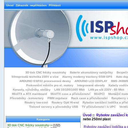
Úvod
Zákazník: nepřihlášen
Přihlásit
3D tisk CNC frézky soustruhy
Baterie akumulátory nabíječky
Bezpečn
Silnoproudá technika 230V a více
Alarmy modemy trackery GSM GPS
Auto do
ARDUINO ESP32 procesorové desky
ARDUINO LCD DISPLAY
BMS JKBMS
Frekvenční měniče pro el. motory
Integrované obvody
Kabely vodiče
Konzoly, výložníky, stožáry
LAN 10/100/1000 Mbit
LAN po síti 230V - 85 Mbit
MiniITX a ATX mainboard
MiniITX case a příslušenství
MiniPCI
Montážní mate
Převodníky - konvertory
PWM regulace
Rack case a příslušenství
Raspberry d
Routery low-cost
Routery Opti Hi-end
Rybolov zavážecí lodička a přísl
Tiskové servery a převodníky USB
TV příslušenství i k UPC
Ventil
Úvod
::
Rybolov zavážecí lo
nebo 250ml plast
Kategorie
3D tisk CNC frézky soustruhy->
(132)
Rybolov zavážecí lodička a p