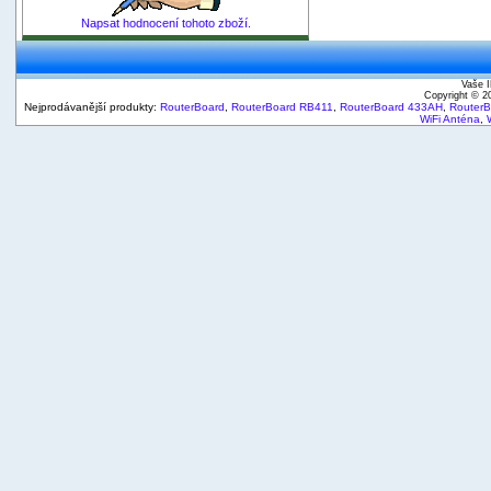
Napsat hodnocení tohoto zboží.
Vaše I
Copyright © 
Nejprodávanější produkty:
RouterBoard
,
RouterBoard RB411
,
RouterBoard 433AH
,
Router
WiFi Anténa
,