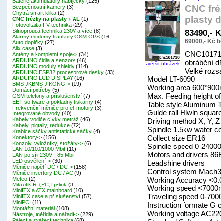
Baterie akumulátory nabíječky
(125)
CNC fré
Bezpečnostní kamery
(3)
Chytrá smart klika
(2)
plasty 
CNC frézky na plasty + AL
(1)
Fotovoltaika FV technika
(29)
83490,- 
Silnoproudá technika 230V a více
(8)
Alarmy modemy trackery GSM GPS
(16)
69000,- Kč 
Auto doplňky
(27)
Alix case
(3)
CNC101710 
Antény a kompletní spoje->
(34)
ARDUINO čidla a senzory
(46)
obrábění dř
zvětšit obrázek
ARDUINO moduly shieldy
(114)
Velké rozs
ARDUINO ESP32 procesorové desky
(33)
Model LT-6090
ARDUINO LCD DISPLAY
(16)
BMS JKBMS JIKONG->
(19)
Working area 600*90
Domácí potřeby
(5)
Max. Feeding height o
GSM telefony a příslušenství
(7)
EET software a pokladny tiskárny
(4)
Table style Aluminum T
Frekvenční měniče pro el. motory
(3)
Guide rail Hiwin square
Integrované obvody
(40)
Kabely vodiče cívky metráž
(46)
Driving method X, Y, Z 
Kabely, pigtaily, redukce
(72)
Spindle 1.5kw water co
Krabice sáčky antistatické sáčky
(4)
Collect size ER16
Konektory->
(156)
Konzoly, výložníky, stožáry->
(6)
Spindle speed 0-2400
LAN 10/100/1000 Mbit
(10)
Motors and drivers 8
LAN po síti 230V - 85 Mbit
LED osvětlení->
(30)
Leadshine drivers
Měniče napětí DC / DC->
(158)
Control system Mach3
Měniče invertory DC / AC
(9)
Working Accuracy <0
Meteo
(2)
Mikrotik RB,PC,Tp-link
(3)
Working speed <700
MiniITX a ATX mainboard
(10)
Traveling speed 0-70
MiniITX case a příslušenství
(57)
MiniPCI
(11)
Instruction formate G 
Montážní materiál
(108)
Working voltage AC220
Nástroje, měřidla a nářadí->
(229)
Pájecí a svářecí technika
(68)