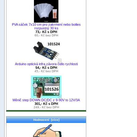
PVA sáček 7x10 cm pro zakrmení nebo boilies
rozpustný 30 ks
73,- Kč s DPH
60,- Kč bez DPH
Arduino optická infra závora čidlo rychlosti
54,- Kč s DPH
45,- Kč bez DPH
Měnič step DOWN DC/DC z 9-90V to 12V/3A
301,- Kč s DPH
249,- Kč bez DPH
Hodnocení [více]