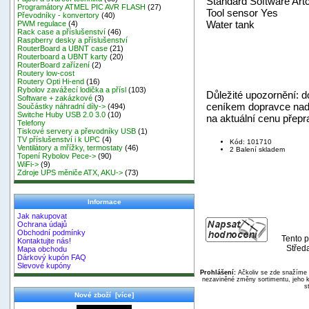
Standard Software Ar
Programátory ATMEL PIC AVR FLASH
(27)
Tool sensor Yes
Převodníky - konvertory
(40)
Water tank
PWM regulace
(4)
Rack case a příslušenství
(46)
Raspberry desky a příslušenství
RouterBoard a UBNT case
(21)
Routerboard a UBNT karty
(20)
RouterBoard zařízení
(2)
Routery low-cost
Routery Opti Hi-end
(16)
Rybolov zavážecí lodička a přísl
(103)
Důležité upozornění: d
Software + zakázkové
(3)
ceníkem dopravce nad
Součástky náhradní díly->
(494)
Switche Huby USB 2.0 3.0
(10)
na aktuální cenu přep
Telefony
Tiskové servery a převodníky USB
(1)
TV příslušenství i k UPC
(4)
Kód: 101710
Ventilátory a mřížky, termostaty
(46)
2 Balení skladem
Topení Rybolov Pece->
(90)
WiFi->
(9)
Zdroje UPS měniče ATX, AKU->
(73)
Informace
Jak nakupovat
Ochrana údajů
Obchodní podmínky
Tento p
Kontaktujte nás!
Střed
Mapa obchodu
Dárkový kupón FAQ
Slevové kupóny
Prohlášení:
Ačkoliv se zde snažíme p
nezaviněné změny sortimentu, jeho k
s
Nové zboží [více]