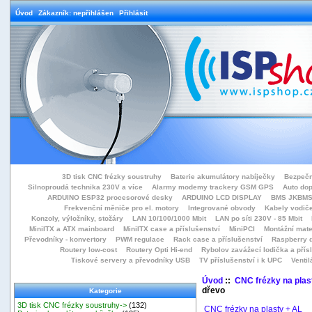
Úvod
Zákazník: nepřihlášen
Přihlásit
3D tisk CNC frézky soustruhy
Baterie akumulátory nabíječky
Bezpečn
Silnoproudá technika 230V a více
Alarmy modemy trackery GSM GPS
Auto do
ARDUINO ESP32 procesorové desky
ARDUINO LCD DISPLAY
BMS JKBMS
Frekvenční měniče pro el. motory
Integrované obvody
Kabely vodiče
Konzoly, výložníky, stožáry
LAN 10/100/1000 Mbit
LAN po síti 230V - 85 Mbit
MiniITX a ATX mainboard
MiniITX case a příslušenství
MiniPCI
Montážní mate
Převodníky - konvertory
PWM regulace
Rack case a příslušenství
Raspberry d
Routery low-cost
Routery Opti Hi-end
Rybolov zavážecí lodička a přísl
Tiskové servery a převodníky USB
TV příslušenství i k UPC
Ventil
Úvod
::
CNC frézky na plas
dřevo
Kategorie
3D tisk CNC frézky soustruhy->
(132)
CNC frézky na plasty + AL