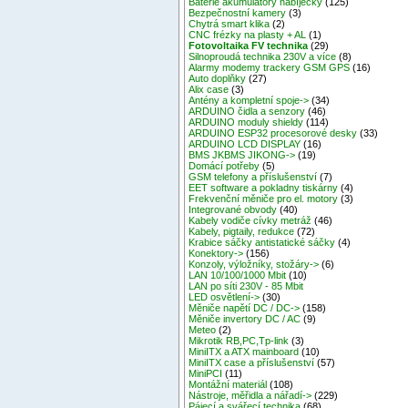
Baterie akumulátory nabíječky
(125)
Bezpečnostní kamery
(3)
Chytrá smart klika
(2)
CNC frézky na plasty + AL
(1)
Fotovoltaika FV technika
(29)
Silnoproudá technika 230V a více
(8)
Alarmy modemy trackery GSM GPS
(16)
Auto doplňky
(27)
Alix case
(3)
Antény a kompletní spoje->
(34)
ARDUINO čidla a senzory
(46)
ARDUINO moduly shieldy
(114)
ARDUINO ESP32 procesorové desky
(33)
ARDUINO LCD DISPLAY
(16)
BMS JKBMS JIKONG->
(19)
Domácí potřeby
(5)
GSM telefony a příslušenství
(7)
EET software a pokladny tiskárny
(4)
Frekvenční měniče pro el. motory
(3)
Integrované obvody
(40)
Kabely vodiče cívky metráž
(46)
Kabely, pigtaily, redukce
(72)
Krabice sáčky antistatické sáčky
(4)
Konektory->
(156)
Konzoly, výložníky, stožáry->
(6)
LAN 10/100/1000 Mbit
(10)
LAN po síti 230V - 85 Mbit
LED osvětlení->
(30)
Měniče napětí DC / DC->
(158)
Měniče invertory DC / AC
(9)
Meteo
(2)
Mikrotik RB,PC,Tp-link
(3)
MiniITX a ATX mainboard
(10)
MiniITX case a příslušenství
(57)
MiniPCI
(11)
Montážní materiál
(108)
Nástroje, měřidla a nářadí->
(229)
Pájecí a svářecí technika
(68)