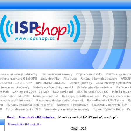
rie akumulátory nabíječky
Bezpečnostní kamery
Chytrá smart klika
CNC frézky na pl
odemy trackery GSM GPS
Auto doplňky
Alix case
Antény a kompletní spoje
ARDUIN
ARDUINO LCD DISPLAY
BMS JKBMS JIKONG
Domácí potřeby
GSM telefony a přísluše
Integrované obvody
Kabely vodiče cívky metráž
Kabely, pigtaily, redukce
Krabice sá
0 Mbit
LAN po síti 230V - 85 Mbit
LED osvětlení
Měniče napětí DC / DC
Měniče inver
íslušenství
MiniPCI
Montážní materiál
Nástroje, měřidla a nářadí
Pájecí a svářecí te
k case a příslušenství
Raspberry desky a příslušenství
RouterBoard a UBNT case
Ro
nd
Rybolov zavážecí lodička a přísl
Software + zakázkové
Součástky náhradní díly
SB
TV příslušenství i k UPC
Ventilátory a mřížky, termostaty
Topení Rybolov Pece
Wi
Úvod
::
Fotovoltaika FV technika
:: Konektor solární MC-4Y rozbočovací - pár
Fotovoltaika FV technika
Zboží 16/29