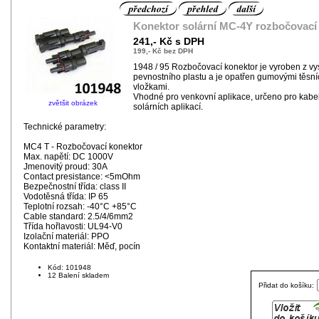
Konektor solární MC-4Y rozbočovací 
241,- Kč s DPH
199,- Kč bez DPH
1948 / 95 Rozbočovací konektor je vyroben z v
pevnostního plastu a je opatřen gumovými těsní
vložkami.
Vhodné pro venkovní aplikace, určeno pro kabe
zvětšit obrázek
solárních aplikací.
Technické parametry:
MC4 T - Rozbočovací konektor
Max. napětí: DC 1000V
Jmenovitý proud: 30A
Contact presistance: <5mOhm
Bezpečnostní třída: class II
Vodotěsná třída: IP 65
Teplotní rozsah: -40°C +85°C
Cable standard: 2.5/4/6mm2
Třída hořlavosti: UL94-V0
Izolační materiál: PPO
Kontaktní materiál: Měď, pocín
Kód: 101948
12 Balení skladem
Přidat do košíku: