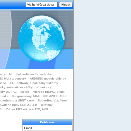
asty + AL
Fotovoltaika FV technika
O čidla a senzory
ARDUINO moduly shieldy
nství
EET software a pokladny tiskárny
čky antistatické sáčky
Konektory
tory DC / AC
Meteo
Mikrotik RB,PC,Tp-link
chnika
Programátory ATMEL PIC AVR FLASH
uterboard a UBNT karty
RouterBoard zařízení
Switche Huby USB 2.0 3.0
Telefony
Fi
Zdroje UPS měniče ATX, AKU
Přihlášení
Email: