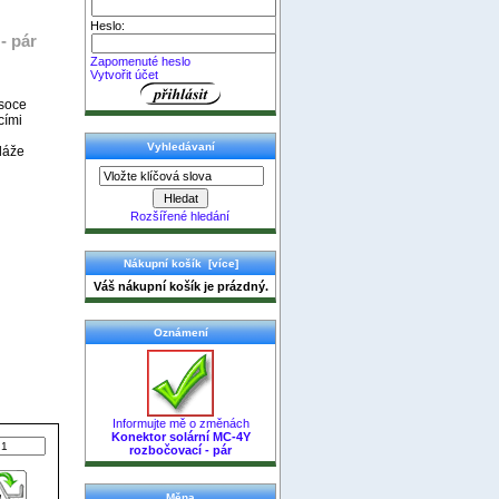
Heslo:
- pár
Zapomenuté heslo
Vytvořit účet
ysoce
cími
Vyhledávaní
láže
Rozšířené hledání
Nákupní košík [více]
Váš nákupní košík je prázdný.
Oznámení
Informujte mě o změnách
Konektor solární MC-4Y
rozbočovací - pár
Měna