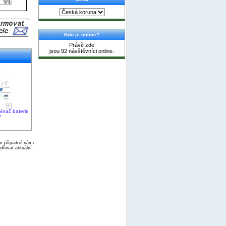
Kdo je online?
Právě zde
jsou 92 návštěvníci online.
pínač baterie
W
ím případné námi
dřovat aktuální