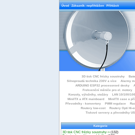
Úvod
Zákazník: nepřihlášen
Přihlásit
3D tisk CNC frézky soustruhy
Bate
Silnoproudá technika 230V a více
Alarmy m
ARDUINO ESP32 procesorové desky
Frekvenční měniče pro el. motory
Konzoly, výložníky, stožáry
LAN 10/100/100
MiniITX a ATX mainboard
MiniITX case a př
Převodníky - konvertory
PWM regulace
Rac
Routery low-cost
Routery Opti Hi-e
Tiskové servery a převodníky U
Kategorie
3D tisk CNC frézky soustruhy->
(132)