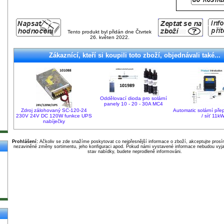
Tento produkt byl přidán dne Čtvrtek
26. květen 2022.
Zákaznící, kteří si koupili toto zboží, objednávali také...
Oddělovací dioda pro solární
panely 10 - 20 - 30A MC4
Zdroj zálohovaný SC-120-24
Automatic solární pře
230V 24V DC 120W funkce UPS
/ síť 11k
nabíječky
Prohlášení:
Ačkoliv se zde snažíme poskytovat co nejpřesnější informace o zboží, akceptujte pros
nezaviněné změny sortimentu, jeho konfiguraci apod. Pokud námi vystavené informace nebudou vyja
stav nabídky, budete neprodleně informováni.