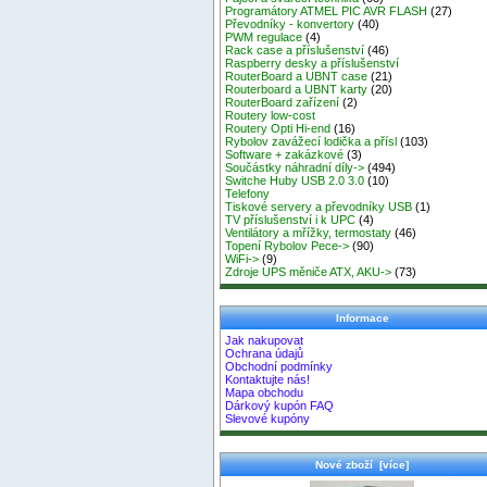
Programátory ATMEL PIC AVR FLASH
(27)
Převodníky - konvertory
(40)
PWM regulace
(4)
Rack case a příslušenství
(46)
Raspberry desky a příslušenství
RouterBoard a UBNT case
(21)
Routerboard a UBNT karty
(20)
RouterBoard zařízení
(2)
Routery low-cost
Routery Opti Hi-end
(16)
Rybolov zavážecí lodička a přísl
(103)
Software + zakázkové
(3)
Součástky náhradní díly->
(494)
Switche Huby USB 2.0 3.0
(10)
Telefony
Tiskové servery a převodníky USB
(1)
TV příslušenství i k UPC
(4)
Ventilátory a mřížky, termostaty
(46)
Topení Rybolov Pece->
(90)
WiFi->
(9)
Zdroje UPS měniče ATX, AKU->
(73)
Informace
Jak nakupovat
Ochrana údajů
Obchodní podmínky
Kontaktujte nás!
Mapa obchodu
Dárkový kupón FAQ
Slevové kupóny
Nové zboží [více]