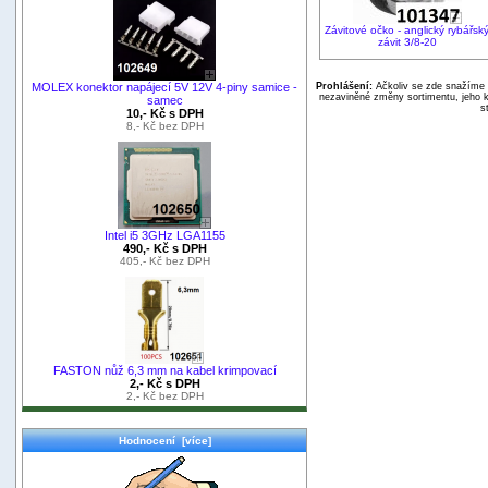
Závitové očko - anglický rybářsk
závit 3/8-20
Prohlášení:
Ačkoliv se zde snažíme p
MOLEX konektor napájecí 5V 12V 4-piny samice -
nezaviněné změny sortimentu, jeho k
samec
s
10,- Kč s DPH
8,- Kč bez DPH
Intel i5 3GHz LGA1155
490,- Kč s DPH
405,- Kč bez DPH
FASTON nůž 6,3 mm na kabel krimpovací
2,- Kč s DPH
2,- Kč bez DPH
Hodnocení [více]