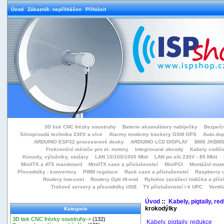
Úvod
Zákazník: nepřihlášen
Přihlásit
3D tisk CNC frézky soustruhy
Baterie akumulátory nabíječky
Bezpečn
Silnoproudá technika 230V a více
Alarmy modemy trackery GSM GPS
Auto do
ARDUINO ESP32 procesorové desky
ARDUINO LCD DISPLAY
BMS JKBMS
Frekvenční měniče pro el. motory
Integrované obvody
Kabely vodiče
Konzoly, výložníky, stožáry
LAN 10/100/1000 Mbit
LAN po síti 230V - 85 Mbit
MiniITX a ATX mainboard
MiniITX case a příslušenství
MiniPCI
Montážní mate
Převodníky - konvertory
PWM regulace
Rack case a příslušenství
Raspberry d
Routery low-cost
Routery Opti Hi-end
Rybolov zavážecí lodička a přísl
Tiskové servery a převodníky USB
TV příslušenství i k UPC
Ventil
Úvod
::
Kabely, pigtaily, re
krokodýlky
Kategorie
3D tisk CNC frézky soustruhy->
(132)
Kabely, pigtaily, redukce