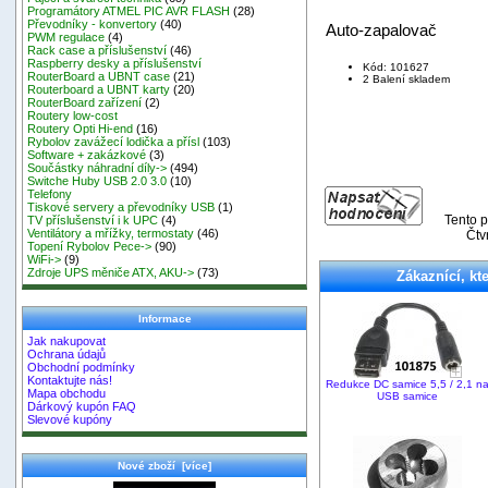
Programátory ATMEL PIC AVR FLASH
(28)
Převodníky - konvertory
(40)
Auto-zapalovač
PWM regulace
(4)
Rack case a příslušenství
(46)
Raspberry desky a příslušenství
Kód: 101627
RouterBoard a UBNT case
(21)
2 Balení skladem
Routerboard a UBNT karty
(20)
RouterBoard zařízení
(2)
Routery low-cost
Routery Opti Hi-end
(16)
Rybolov zavážecí lodička a přísl
(103)
Software + zakázkové
(3)
Součástky náhradní díly->
(494)
Switche Huby USB 2.0 3.0
(10)
Telefony
Tiskové servery a převodníky USB
(1)
Tento p
TV příslušenství i k UPC
(4)
Ventilátory a mřížky, termostaty
(46)
Čtv
Topení Rybolov Pece->
(90)
WiFi->
(9)
Zdroje UPS měniče ATX, AKU->
(73)
Zákaznící, kte
Informace
Jak nakupovat
Ochrana údajů
Obchodní podmínky
Kontaktujte nás!
Redukce DC samice 5,5 / 2,1 n
Mapa obchodu
USB samice
Dárkový kupón FAQ
Slevové kupóny
Nové zboží [více]