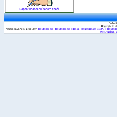
Napsat hodnocení tohoto zboží.
Vaše I
Copyright © 
Nejprodávanější produkty:
RouterBoard
,
RouterBoard RB411
,
RouterBoard 433AH
,
Router
WiFi Anténa
,