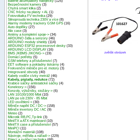
Baterie akumulátory nabíječky
(125)
Bezpečnostní kamery
(3)
Chytrá smart klika
(2)
CNC frézky na plasty + AL
(1)
Fotovoltaika FV technika
(29)
Silnoproudá technika 230V a více
(8)
Alarmy modemy trackery GSM GPS
(16)
Auto doplňky
(27)
Alix case
(3)
Antény a kompletní spoje->
(34)
ARDUINO čidla a senzory
(46)
ARDUINO moduly shieldy
(114)
ARDUINO ESP32 procesorové desky
(33)
ARDUINO LCD DISPLAY
(16)
zvětšit obrázek
BMS JKBMS JIKONG->
(19)
Domácí potřeby
(5)
GSM telefony a příslušenství
(7)
EET software a pokladny tiskárny
(4)
Frekvenční měniče pro el. motory
(3)
Integrované obvody
(40)
Kabely vodiče cívky metráž
(46)
Kabely, pigtaily, redukce
(72)
Krabice sáčky antistatické sáčky
(4)
Konektory->
(156)
Konzoly, výložníky, stožáry->
(6)
LAN 10/100/1000 Mbit
(10)
LAN po síti 230V - 85 Mbit
LED osvětlení->
(30)
Měniče napětí DC / DC->
(158)
Měniče invertory DC / AC
(9)
Meteo
(2)
Mikrotik RB,PC,Tp-link
(3)
MiniITX a ATX mainboard
(10)
MiniITX case a příslušenství
(57)
MiniPCI
(11)
Montážní materiál
(108)
Nástroje, měřidla a nářadí->
(229)
Pájecí a svářecí technika
(68)