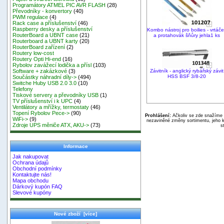
Programátory ATMEL PIC AVR FLASH
(28)
Převodníky - konvertory
(40)
PWM regulace
(4)
Rack case a příslušenství
(46)
Raspberry desky a příslušenství
Kombo nástroj pro boilies - vrtáč
RouterBoard a UBNT case
(21)
a protahovák šňůry jehla1 ks
Routerboard a UBNT karty
(20)
RouterBoard zařízení
(2)
Routery low-cost
Routery Opti Hi-end
(16)
Rybolov zavážecí lodička a přísl
(103)
Závitník - anglický rybářský závit
Software + zakázkové
(3)
HSS BSF 3/8-20
Součástky náhradní díly->
(494)
Switche Huby USB 2.0 3.0
(10)
Telefony
Tiskové servery a převodníky USB
(1)
TV příslušenství i k UPC
(4)
Ventilátory a mřížky, termostaty
(46)
Topení Rybolov Pece->
(90)
Prohlášení:
Ačkoliv se zde snažíme p
WiFi->
(9)
nezaviněné změny sortimentu, jeho k
Zdroje UPS měniče ATX, AKU->
(73)
s
Informace
Jak nakupovat
Ochrana údajů
Obchodní podmínky
Kontaktujte nás!
Mapa obchodu
Dárkový kupón FAQ
Slevové kupóny
Nové zboží [více]