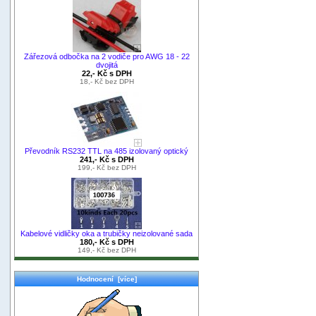
Zářezová odbočka na 2 vodiče pro AWG 18 - 22
dvojitá
22,- Kč s DPH
18,- Kč bez DPH
Převodník RS232 TTL na 485 izolovaný optický
241,- Kč s DPH
199,- Kč bez DPH
Kabelové vidličky oka a trubičky neizolované sada
180,- Kč s DPH
149,- Kč bez DPH
Hodnocení [více]