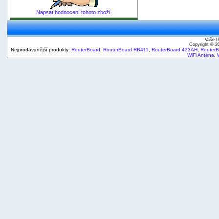
Napsat hodnocení tohoto zboží.
Vaše I
Copyright © 
Nejprodávanější produkty:
RouterBoard
,
RouterBoard RB411
,
RouterBoard 433AH
,
Router
WiFi Anténa
,