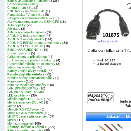
Baterie akumulátory nabíječky
(125)
Bezpečnostní kamery
(3)
Chytrá smart klika
(2)
CNC frézky na plasty + AL
(1)
Fotovoltaika FV technika
(29)
Silnoproudá technika 230V a více
(8)
Alarmy modemy trackery GSM GPS
(16)
Auto doplňky
(27)
Alix case
(3)
Antény a kompletní spoje->
(34)
ARDUINO čidla a senzory
(46)
ARDUINO moduly shieldy
(114)
zvětšit obrázek
ARDUINO ESP32 procesorové desky
(33)
ARDUINO LCD DISPLAY
(16)
Celková délka cca 12
BMS JKBMS JIKONG->
(19)
Domácí potřeby
(5)
GSM telefony a příslušenství
(7)
EET software a pokladny tiskárny
(4)
Kód: 101875
2 Balení skladem
Frekvenční měniče pro el. motory
(3)
Integrované obvody
(40)
Kabely vodiče cívky metráž
(46)
Kabely, pigtaily, redukce
(72)
Krabice sáčky antistatické sáčky
(4)
Konektory->
(156)
Konzoly, výložníky, stožáry->
(6)
LAN 10/100/1000 Mbit
(10)
LAN po síti 230V - 85 Mbit
LED osvětlení->
(30)
Měniče napětí DC / DC->
(158)
Tento p
Měniče invertory DC / AC
(9)
Pát
Meteo
(2)
Mikrotik RB,PC,Tp-link
(3)
MiniITX a ATX mainboard
(10)
Zákaznící, kte
MiniITX case a příslušenství
(57)
MiniPCI
(11)
Montážní materiál
(108)
Nástroje, měřidla a nářadí->
(229)
Pájecí a svářecí technika
(68)