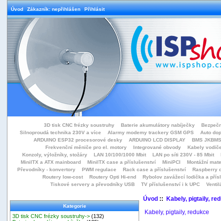
Úvod
Zákazník: nepřihlášen
Přihlásit
3D tisk CNC frézky soustruhy
Baterie akumulátory nabíječky
Bezpečn
Silnoproudá technika 230V a více
Alarmy modemy trackery GSM GPS
Auto do
ARDUINO ESP32 procesorové desky
ARDUINO LCD DISPLAY
BMS JKBMS
Frekvenční měniče pro el. motory
Integrované obvody
Kabely vodiče
Konzoly, výložníky, stožáry
LAN 10/100/1000 Mbit
LAN po síti 230V - 85 Mbit
MiniITX a ATX mainboard
MiniITX case a příslušenství
MiniPCI
Montážní mate
Převodníky - konvertory
PWM regulace
Rack case a příslušenství
Raspberry d
Routery low-cost
Routery Opti Hi-end
Rybolov zavážecí lodička a přísl
Tiskové servery a převodníky USB
TV příslušenství i k UPC
Ventil
Úvod
::
Kabely, pigtaily, re
Kategorie
Kabely, pigtaily, redukce
3D tisk CNC frézky soustruhy->
(132)