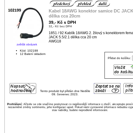
Kabel 18AWG konektor samice DC JACK 
dělka cca 20cm
39,- Kč s DPH
32,- Kč bez DPH
1851 / 92 Kablík 18AWG 2. žilový s konektorem fem
JACK 5.5/2.1 délka cca 20 cm
AWG18
zvětšit obrázek
Kód: 102199
12 Balení skladem
Přidat do košíku:
Tento produkt byl přidán dne Neděle
09. červenec 2023.
Prohlášení:
Ačkoliv se zde snažíme poskytovat co nejpřesnější informace o zboží, akceptujte pros
nezaviněné změny sortimentu, jeho konfiguraci apod. Pokud námi vystavené informace nebudou vyja
stav nabídky, budete neprodleně informováni.