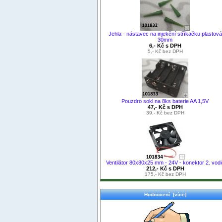
Jehla - nástavec na injekční stříkačku plastová
30mm
6,- Kč s DPH
5,- Kč bez DPH
Pouzdro sokl na 8ks baterie AA 1,5V
47,- Kč s DPH
39,- Kč bez DPH
Ventilátor 80x80x25 mm - 24V - konektor 2. vodi
212,- Kč s DPH
175,- Kč bez DPH
Hodnocení [více]