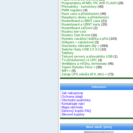
Programátory ATMEL PIC AVR FLASH
(28)
Převodníky - konvertory
(40)
PWM regulace
(4)
Rack case a příslušenství
(46)
Raspberry desky a příslušenství
RouterBoard a UBNT case
(21)
Routerboard a UBNT karty
(20)
RouterBoard zařízení
(2)
Routery low-cost
Routery Opti Hi-end
(16)
Rybolov zavážecí lodička a přísl
(103)
Software + zakázkové
(3)
Součástky náhradní díly->
(494)
Switche Huby USB 2.0 3.0
(10)
Telefony
Tiskové servery a převodníky USB
(1)
TV příslušenství i k UPC
(4)
Ventilátory a mřížky, termostaty
(46)
Topení Rybolov Pece->
(90)
WiFi->
(9)
Zdroje UPS měniče ATX, AKU->
(73)
Informace
Jak nakupovat
Ochrana údajů
Obchodní podmínky
Kontaktujte nás!
Mapa obchodu
Dárkový kupón FAQ
Slevové kupóny
Nové zboží [více]