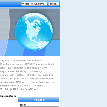
asty + AL
Fotovoltaika FV technika
O čidla a senzory
ARDUINO moduly shieldy
nství
EET software a pokladny tiskárny
čky antistatické sáčky
Konektory
tory DC / AC
Meteo
Mikrotik RB,PC,Tp-link
chnika
Programátory ATMEL PIC AVR FLASH
uterboard a UBNT karty
RouterBoard zařízení
Switche Huby USB 2.0 3.0
Telefony
Fi
Zdroje UPS měniče ATX, AKU
ělka cca 20cm
Přihlášení
Email: