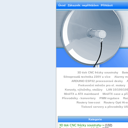
Úvod
Zákazník: nepřihlášen
Přihlásit
3D tisk CNC frézky soustruhy
Bate
Silnoproudá technika 230V a více
Alarmy m
ARDUINO ESP32 procesorové desky
Frekvenční měniče pro el. motory
Konzoly, výložníky, stožáry
LAN 10/100/100
MiniITX a ATX mainboard
MiniITX case a př
Převodníky - konvertory
PWM regulace
Rac
Routery low-cost
Routery Opti Hi-e
Tiskové servery a převodníky U
Kategorie
3D tisk CNC frézky soustruhy->
(132)