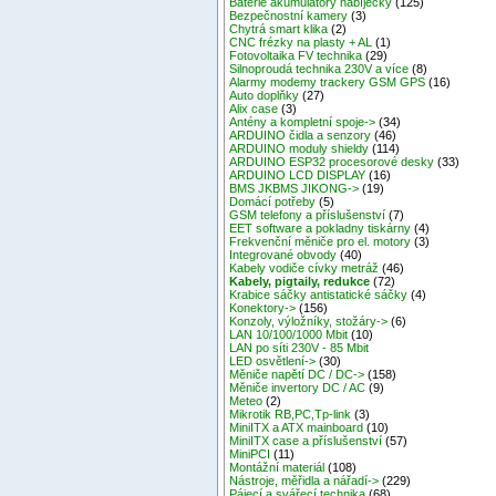
Baterie akumulátory nabíječky
(125)
Bezpečnostní kamery
(3)
Chytrá smart klika
(2)
CNC frézky na plasty + AL
(1)
Fotovoltaika FV technika
(29)
Silnoproudá technika 230V a více
(8)
Alarmy modemy trackery GSM GPS
(16)
Auto doplňky
(27)
Alix case
(3)
Antény a kompletní spoje->
(34)
ARDUINO čidla a senzory
(46)
ARDUINO moduly shieldy
(114)
ARDUINO ESP32 procesorové desky
(33)
ARDUINO LCD DISPLAY
(16)
BMS JKBMS JIKONG->
(19)
Domácí potřeby
(5)
GSM telefony a příslušenství
(7)
EET software a pokladny tiskárny
(4)
Frekvenční měniče pro el. motory
(3)
Integrované obvody
(40)
Kabely vodiče cívky metráž
(46)
Kabely, pigtaily, redukce
(72)
Krabice sáčky antistatické sáčky
(4)
Konektory->
(156)
Konzoly, výložníky, stožáry->
(6)
LAN 10/100/1000 Mbit
(10)
LAN po síti 230V - 85 Mbit
LED osvětlení->
(30)
Měniče napětí DC / DC->
(158)
Měniče invertory DC / AC
(9)
Meteo
(2)
Mikrotik RB,PC,Tp-link
(3)
MiniITX a ATX mainboard
(10)
MiniITX case a příslušenství
(57)
MiniPCI
(11)
Montážní materiál
(108)
Nástroje, měřidla a nářadí->
(229)
Pájecí a svářecí technika
(68)