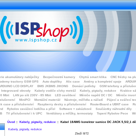
rie akumulátory nabíječky
Bezpečnostní kamery
Chytrá smart klika
CNC frézky na pl
odemy trackery GSM GPS
Auto doplňky
Alix case
Antény a kompletní spoje
ARDUIN
ARDUINO LCD DISPLAY
BMS JKBMS JIKONG
Domácí potřeby
GSM telefony a přísluše
Integrované obvody
Kabely vodiče cívky metráž
Kabely, pigtaily, redukce
Krabice sá
0 Mbit
LAN po síti 230V - 85 Mbit
LED osvětlení
Měniče napětí DC / DC
Měniče inver
íslušenství
MiniPCI
Montážní materiál
Nástroje, měřidla a nářadí
Pájecí a svářecí te
k case a příslušenství
Raspberry desky a příslušenství
RouterBoard a UBNT case
Ro
nd
Rybolov zavážecí lodička a přísl
Software + zakázkové
Součástky náhradní díly
SB
TV příslušenství i k UPC
Ventilátory a mřížky, termostaty
Topení Rybolov Pece
Wi
Úvod
::
Kabely, pigtaily, redukce
:: Kabel 18AWG konektor samice DC JACK 5,5/2,1 d
Kabely, pigtaily, redukce
Zboží 8/72