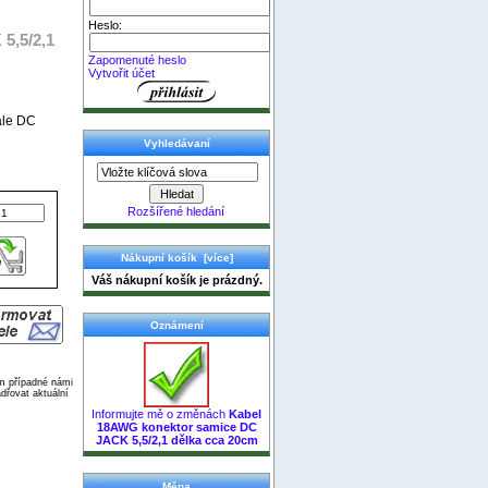
Heslo:
5,5/2,1
Zapomenuté heslo
Vytvořit účet
ale DC
Vyhledávaní
Rozšířené hledání
Nákupní košík [více]
Váš nákupní košík je prázdný.
Oznámení
ím případné námi
dřovat aktuální
Informujte mě o změnách
Kabel
18AWG konektor samice DC
JACK 5,5/2,1 dělka cca 20cm
Měna