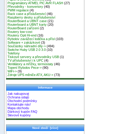
Programátory ATMEL PIC AVR FLASH
(27)
Převodníky - konvertory
(40)
PWM regulace
(4)
Rack case a příslušenství
(46)
Raspberry desky a příslušenství
RouterBoard a UBNT case
(21)
Routerboard a UBNT karty
(20)
RouterBoard zařízení
(2)
Routery low-cost
Routery Opti Hi-end
(16)
Rybolov zavážecí lodička a přísl
(103)
Software + zakázkové
(3)
Součástky náhradní díly->
(494)
Switche Huby USB 2.0 3.0
(10)
Telefony
Tiskové servery a převodníky USB
(1)
TV příslušenství i k UPC
(4)
Ventilátory a mřížky, termostaty
(46)
Topení Rybolov Pece->
(90)
WiFi->
(9)
Zdroje UPS měniče ATX, AKU->
(73)
Informace
Jak nakupovat
Ochrana údajů
Obchodní podmínky
Kontaktujte nás!
Mapa obchodu
Dárkový kupón FAQ
Slevové kupóny
Nové zboží [více]