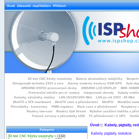
Úvod
Zákazník: nepřihlášen
Přihlásit
3D tisk CNC frézky soustruhy
Baterie akumulátory nabíječky
Bezpečn
Silnoproudá technika 230V a více
Alarmy modemy trackery GSM GPS
Auto do
ARDUINO ESP32 procesorové desky
ARDUINO LCD DISPLAY
BMS JKBMS
Frekvenční měniče pro el. motory
Integrované obvody
Kabely vodiče
Konzoly, výložníky, stožáry
LAN 10/100/1000 Mbit
LAN po síti 230V - 85 Mbit
MiniITX a ATX mainboard
MiniITX case a příslušenství
MiniPCI
Montážní mate
Převodníky - konvertory
PWM regulace
Rack case a příslušenství
Raspberry d
Routery low-cost
Routery Opti Hi-end
Rybolov zavážecí lodička a přísl
Tiskové servery a převodníky USB
TV příslušenství i k UPC
Ventil
Úvod
::
Kabely, pigtaily, re
Kategorie
Kabely, pigtaily, redukce
3D tisk CNC frézky soustruhy->
(132)