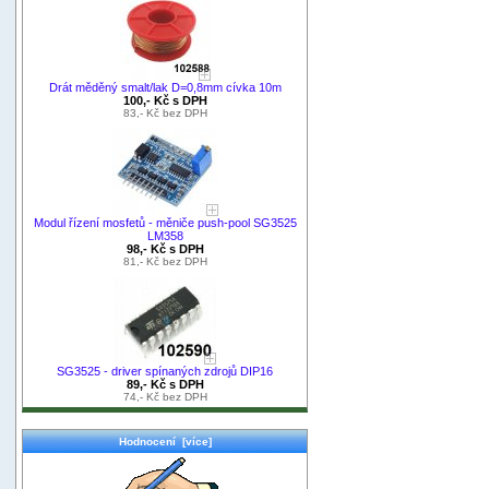
Drát měděný smalt/lak D=0,8mm cívka 10m
100,- Kč s DPH
83,- Kč bez DPH
Modul řízení mosfetů - měniče push-pool SG3525
LM358
98,- Kč s DPH
81,- Kč bez DPH
SG3525 - driver spínaných zdrojů DIP16
89,- Kč s DPH
74,- Kč bez DPH
Hodnocení [více]