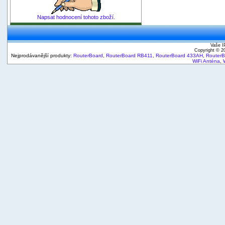
Napsat hodnocení tohoto zboží.
Vaše I
Copyright © 
Nejprodávanější produkty:
RouterBoard
,
RouterBoard RB411
,
RouterBoard 433AH
,
Router
WiFi Anténa
,