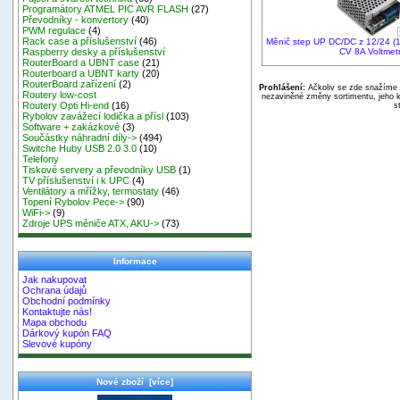
Programátory ATMEL PIC AVR FLASH
(27)
Převodníky - konvertory
(40)
PWM regulace
(4)
Rack case a příslušenství
(46)
Měnič step UP DC/DC z 12/24 (
CV 8A Voltmet
Raspberry desky a příslušenství
RouterBoard a UBNT case
(21)
Routerboard a UBNT karty
(20)
RouterBoard zařízení
(2)
Prohlášení:
Ačkoliv se zde snažíme p
Routery low-cost
nezaviněné změny sortimentu, jeho k
Routery Opti Hi-end
(16)
s
Rybolov zavážecí lodička a přísl
(103)
Software + zakázkové
(3)
Součástky náhradní díly->
(494)
Switche Huby USB 2.0 3.0
(10)
Telefony
Tiskové servery a převodníky USB
(1)
TV příslušenství i k UPC
(4)
Ventilátory a mřížky, termostaty
(46)
Topení Rybolov Pece->
(90)
WiFi->
(9)
Zdroje UPS měniče ATX, AKU->
(73)
Informace
Jak nakupovat
Ochrana údajů
Obchodní podmínky
Kontaktujte nás!
Mapa obchodu
Dárkový kupón FAQ
Slevové kupóny
Nové zboží [více]