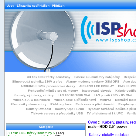
Úvod
Zákazník: nepřihlášen
Přihlásit
3D tisk CNC frézky soustruhy
Baterie akumulátory nabíječky
Bezpečn
Silnoproudá technika 230V a více
Alarmy modemy trackery GSM GPS
Auto do
ARDUINO ESP32 procesorové desky
ARDUINO LCD DISPLAY
BMS JKBMS
Frekvenční měniče pro el. motory
Integrované obvody
Kabely vodiče
Konzoly, výložníky, stožáry
LAN 10/100/1000 Mbit
LAN po síti 230V - 85 Mbit
MiniITX a ATX mainboard
MiniITX case a příslušenství
MiniPCI
Montážní mate
Převodníky - konvertory
PWM regulace
Rack case a příslušenství
Raspberry d
Routery low-cost
Routery Opti Hi-end
Rybolov zavážecí lodička a přísl
Tiskové servery a převodníky USB
TV příslušenství i k UPC
Ventil
Úvod
::
Kabely, pigtaily, re
male - HDD 2,5" power
Kategorie
3D tisk CNC frézky soustruhy->
(132)
Kabely, pigtaily, redukce