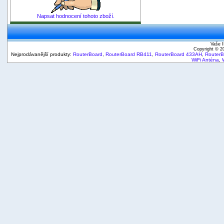
Napsat hodnocení tohoto zboží.
Vaše I
Copyright © 
Nejprodávanější produkty:
RouterBoard
,
RouterBoard RB411
,
RouterBoard 433AH
,
Router
WiFi Anténa
,