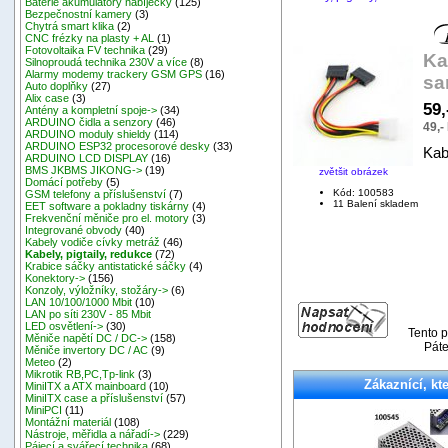
Baterie akumulátory nabíječky
(125)
Bezpečnostní kamery
(3)
Chytrá smart klika
(2)
CNC frézky na plasty + AL
(1)
Fotovoltaika FV technika
(29)
Ka
Silnoproudá technika 230V a více
(8)
Alarmy modemy trackery GSM GPS
(16)
sa
Auto doplňky
(27)
Alix case
(3)
59
Antény a kompletní spoje->
(34)
ARDUINO čidla a senzory
(46)
49,-
ARDUINO moduly shieldy
(114)
ARDUINO ESP32 procesorové desky
(33)
Kab
ARDUINO LCD DISPLAY
(16)
BMS JKBMS JIKONG->
(19)
zvětšit obrázek
Domácí potřeby
(5)
Kód: 100583
GSM telefony a příslušenství
(7)
11 Balení skladem
EET software a pokladny tiskárny
(4)
Frekvenční měniče pro el. motory
(3)
Integrované obvody
(40)
Kabely vodiče cívky metráž
(46)
Kabely, pigtaily, redukce
(72)
Krabice sáčky antistatické sáčky
(4)
Konektory->
(156)
Konzoly, výložníky, stožáry->
(6)
LAN 10/100/1000 Mbit
(10)
LAN po síti 230V - 85 Mbit
LED osvětlení->
(30)
Tento p
Měniče napětí DC / DC->
(158)
Páte
Měniče invertory DC / AC
(9)
Meteo
(2)
Mikrotik RB,PC,Tp-link
(3)
Zákaznící, kte
MiniITX a ATX mainboard
(10)
MiniITX case a příslušenství
(57)
MiniPCI
(11)
Montážní materiál
(108)
Nástroje, měřidla a nářadí->
(229)
Pájecí a svářecí technika
(68)