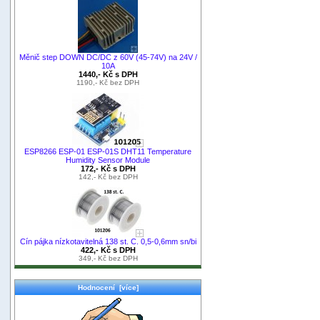
Měnič step DOWN DC/DC z 60V (45-74V) na 24V /
10A
1440,- Kč s DPH
1190,- Kč bez DPH
ESP8266 ESP-01 ESP-01S DHT11 Temperature
Humidity Sensor Module
172,- Kč s DPH
142,- Kč bez DPH
Cín pájka nízkotavitelná 138 st. C. 0,5-0,6mm sn/bi
422,- Kč s DPH
349,- Kč bez DPH
Hodnocení [více]