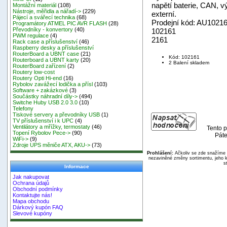
napětí baterie, CAN, v
Montážní materiál
(108)
Nástroje, měřidla a nářadí->
(229)
externí.
Pájecí a svářecí technika
(68)
Prodejní kód: AU1021
Programátory ATMEL PIC AVR FLASH
(28)
Převodníky - konvertory
(40)
102161
PWM regulace
(4)
2161
Rack case a příslušenství
(46)
Raspberry desky a příslušenství
RouterBoard a UBNT case
(21)
Kód: 102161
Routerboard a UBNT karty
(20)
2 Balení skladem
RouterBoard zařízení
(2)
Routery low-cost
Routery Opti Hi-end
(16)
Rybolov zavážecí lodička a přísl
(103)
Software + zakázkové
(3)
Součástky náhradní díly->
(494)
Switche Huby USB 2.0 3.0
(10)
Telefony
Tiskové servery a převodníky USB
(1)
TV příslušenství i k UPC
(4)
Ventilátory a mřížky, termostaty
(46)
Tento p
Topení Rybolov Pece->
(90)
Páte
WiFi->
(9)
Zdroje UPS měniče ATX, AKU->
(73)
Prohlášení:
Ačkoliv se zde snažíme p
nezaviněné změny sortimentu, jeho k
s
Informace
Jak nakupovat
Ochrana údajů
Obchodní podmínky
Kontaktujte nás!
Mapa obchodu
Dárkový kupón FAQ
Slevové kupóny