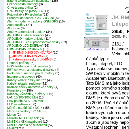
Baterie akumulátory nabíječky
(125)
Bezpečnostní kamery
(3)
Chytrá smart klika
(2)
CNC frézky na plasty + AL
(1)
Fotovoltaika FV technika
(29)
JK BM
Silnoproudá technika 230V a více
(8)
Alarmy modemy trackery GSM GPS
(16)
Lifep
Auto doplňky
(27)
Alix case
(3)
2950,-
Antény a kompletní spoje->
(34)
ARDUINO čidla a senzory
(46)
2438,- Kč
ARDUINO moduly shieldy
(114)
ARDUINO ESP32 procesorové desky
(33)
2161 / 
ARDUINO LCD DISPLAY
(16)
balancer
BMS JKBMS JIKONG
->
(19)
zvětšit obrázek
|_ JK BMS 8-24S 36V 48V 72V
(10)
Velmi ob
|_ JKBMS 4-8S 12V 24V
(4)
článků typu:
|_ Kabelové svazky k JK-BMS
(5)
Li-ion, Lifepo4, LTO.
Domácí potřeby
(5)
GSM telefony a příslušenství
(7)
Typ článku se nastaví
EET software a pokladny tiskárny
(4)
SW běží v mobilním te
Frekvenční měniče pro el. motory
(3)
Integrované obvody
(40)
Adaptérem Bluetooth je
Kabely vodiče cívky metráž
(46)
Tato BMS má jako jedi
Kabely, pigtaily, redukce
(72)
Krabice sáčky antistatické sáčky
(4)
pomocí přímého spojení
Konektory->
(156)
cloudu, který bývá nes
Konzoly, výložníky, stožáry->
(6)
BMS je určena do větší
LAN 10/100/1000 Mbit
(10)
LAN po síti 230V - 85 Mbit
do 200A. Počet článků b
LED osvětlení->
(30)
BMS je odlišné konstru
Měniče napětí DC / DC->
(158)
Měniče invertory DC / AC
(9)
kabelových ok a šroub
Meteo
(2)
kabely, které jsou u v
Mikrotik RB,PC,Tp-link
(3)
15cm a jsou tedy nepou
MiniITX a ATX mainboard
(10)
MiniITX case a příslušenství
(57)
Výstupní rozhraní: ser
MiniPCI
(11)