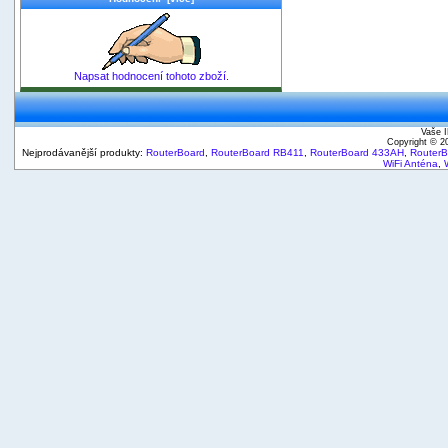
Napsat hodnocení tohoto zboží.
Vaše I
Copyright © 
Nejprodávanější produkty:
RouterBoard
,
RouterBoard RB411
,
RouterBoard 433AH
,
Router
WiFi Anténa
,