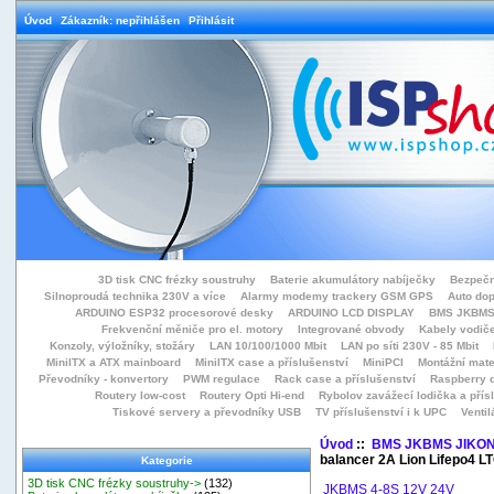
Úvod
Zákazník: nepřihlášen
Přihlásit
3D tisk CNC frézky soustruhy
Baterie akumulátory nabíječky
Bezpečn
Silnoproudá technika 230V a více
Alarmy modemy trackery GSM GPS
Auto do
ARDUINO ESP32 procesorové desky
ARDUINO LCD DISPLAY
BMS JKBMS
Frekvenční měniče pro el. motory
Integrované obvody
Kabely vodiče
Konzoly, výložníky, stožáry
LAN 10/100/1000 Mbit
LAN po síti 230V - 85 Mbit
MiniITX a ATX mainboard
MiniITX case a příslušenství
MiniPCI
Montážní mate
Převodníky - konvertory
PWM regulace
Rack case a příslušenství
Raspberry d
Routery low-cost
Routery Opti Hi-end
Rybolov zavážecí lodička a přísl
Tiskové servery a převodníky USB
TV příslušenství i k UPC
Ventil
Úvod
::
BMS JKBMS JIKO
balancer 2A Lion Lifepo4 L
Kategorie
3D tisk CNC frézky soustruhy->
(132)
JKBMS 4-8S 12V 24V