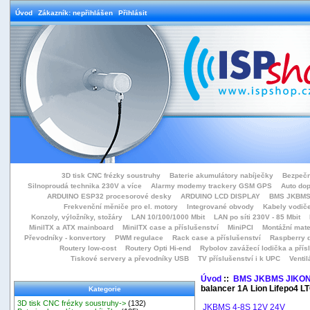
Úvod
Zákazník: nepřihlášen
Přihlásit
3D tisk CNC frézky soustruhy
Baterie akumulátory nabíječky
Bezpečn
Silnoproudá technika 230V a více
Alarmy modemy trackery GSM GPS
Auto do
ARDUINO ESP32 procesorové desky
ARDUINO LCD DISPLAY
BMS JKBMS
Frekvenční měniče pro el. motory
Integrované obvody
Kabely vodiče
Konzoly, výložníky, stožáry
LAN 10/100/1000 Mbit
LAN po síti 230V - 85 Mbit
MiniITX a ATX mainboard
MiniITX case a příslušenství
MiniPCI
Montážní mate
Převodníky - konvertory
PWM regulace
Rack case a příslušenství
Raspberry d
Routery low-cost
Routery Opti Hi-end
Rybolov zavážecí lodička a přísl
Tiskové servery a převodníky USB
TV příslušenství i k UPC
Ventil
Úvod
::
BMS JKBMS JIKO
balancer 1A Lion Lifepo4 L
Kategorie
3D tisk CNC frézky soustruhy->
(132)
JKBMS 4-8S 12V 24V