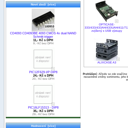
Nové zboží [více]
OPTICASE-
333/433/433AH/433UAH/411/71
zvýšený s USB výstupy
CD4093 CD4093BE 4093 CMOS 4x dual NAND
Schmitt trigger
11,- Kč s DPH
9,- Kč bez DPH
ALIXCASE A3
PIC12F629-I/P DIP8
Prohlášení:
Ačkoliv se zde snažíme p
24,- Kč s DPH
nezaviněné změny sortimentu, jeho k
20,- Kč bez DPH
s
PIC16LF15313 - DIP8
35,- Kč s DPH
29,- Kč bez DPH
Hodnocení [více]