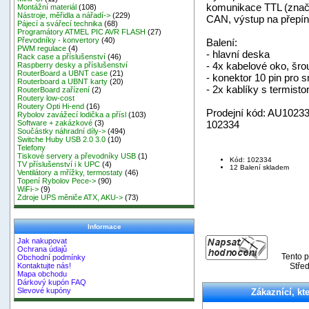
komunikace TTL (značen
Montážní materiál
(108)
Nástroje, měřidla a nářadí->
(229)
CAN, výstup na přepína
Pájecí a svářecí technika
(68)
Programátory ATMEL PIC AVR FLASH
(27)
Převodníky - konvertory
(40)
Balení:
PWM regulace
(4)
- hlavní deska
Rack case a příslušenství
(46)
- 4x kabelové oko, šro
Raspberry desky a příslušenství
RouterBoard a UBNT case
(21)
- konektor 10 pin pro 
Routerboard a UBNT karty
(20)
- 2x kablíky s termisto
RouterBoard zařízení
(2)
Routery low-cost
Routery Opti Hi-end
(16)
Prodejní kód: AU1023
Rybolov zavážecí lodička a přísl
(103)
102334
Software + zakázkové
(3)
Součástky náhradní díly->
(494)
Switche Huby USB 2.0 3.0
(10)
Telefony
Tiskové servery a převodníky USB
(1)
Kód: 102334
TV příslušenství i k UPC
(4)
12 Balení skladem
Ventilátory a mřížky, termostaty
(46)
Topení Rybolov Pece->
(90)
WiFi->
(9)
Zdroje UPS měniče ATX, AKU->
(73)
Informace
Jak nakupovat
Ochrana údajů
Tento p
Obchodní podmínky
Střed
Kontaktujte nás!
Mapa obchodu
Dárkový kupón FAQ
Slevové kupóny
Zákaznící, kte