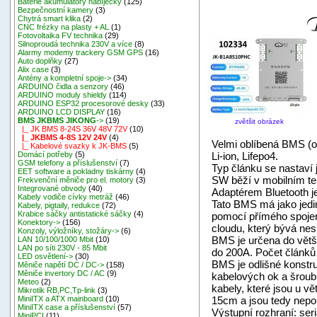
Baterie akumulátory nabíječky
(125)
Bezpečnostní kamery
(3)
Chytrá smart klika
(2)
CNC frézky na plasty + AL
(1)
Fotovoltaika FV technika
(29)
Silnoproudá technika 230V a více
(8)
Alarmy modemy trackery GSM GPS
(16)
Auto doplňky
(27)
Alix case
(3)
Antény a kompletní spoje->
(34)
ARDUINO čidla a senzory
(46)
ARDUINO moduly shieldy
(114)
ARDUINO ESP32 procesorové desky
(33)
ARDUINO LCD DISPLAY
(16)
BMS JKBMS JIKONG
->
(19)
zvětšit obrázek
|_ JK BMS 8-24S 36V 48V 72V
(10)
|_ JKBMS 4-8S 12V 24V
(4)
Velmi oblíbená BMS (oc
|_ Kabelové svazky k JK-BMS
(5)
Li-ion, Lifepo4.
Domácí potřeby
(5)
GSM telefony a příslušenství
(7)
Typ článku se nastaví
EET software a pokladny tiskárny
(4)
SW běží v mobilním te
Frekvenční měniče pro el. motory
(3)
Integrované obvody
(40)
Adaptérem Bluetooth je
Kabely vodiče cívky metráž
(46)
Tato BMS má jako jedi
Kabely, pigtaily, redukce
(72)
Krabice sáčky antistatické sáčky
(4)
pomocí přímého spojení
Konektory->
(156)
cloudu, který bývá nes
Konzoly, výložníky, stožáry->
(6)
BMS je určena do větší
LAN 10/100/1000 Mbit
(10)
LAN po síti 230V - 85 Mbit
do 200A. Počet článků b
LED osvětlení->
(30)
BMS je odlišné konstru
Měniče napětí DC / DC->
(158)
Měniče invertory DC / AC
(9)
kabelových ok a šroub
Meteo
(2)
kabely, které jsou u v
Mikrotik RB,PC,Tp-link
(3)
15cm a jsou tedy nepou
MiniITX a ATX mainboard
(10)
MiniITX case a příslušenství
(57)
Výstupní rozhraní: ser
MiniPCI
(11)