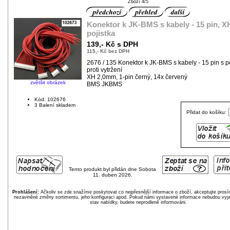
Zboží 4/5
Konektor k JK-BMS s kabely - 15 pin, 
pojistka
139,- Kč s DPH
115,- Kč bez DPH
2676 / 135 Konektor k JK-BMS s kabely - 15 pin s p
proti vytržení
XH 2,0mm, 1-pin černý, 14x červený
zvětšit obrázek
BMS JKBMS
Kód: 102676
3 Balení skladem
Přidat do košíku:
Tento produkt byl přidán dne Sobota
11. duben 2026.
Prohlášení:
Ačkoliv se zde snažíme poskytovat co nejpřesnější informace o zboží, akceptujte pros
nezaviněné změny sortimentu, jeho konfiguraci apod. Pokud námi vystavené informace nebudou vyja
stav nabídky, budete neprodleně informováni.