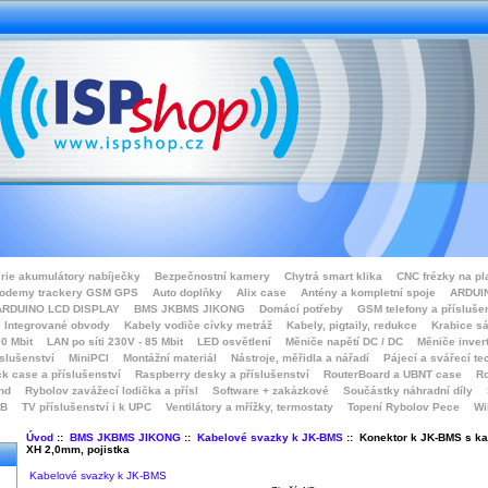
rie akumulátory nabíječky
Bezpečnostní kamery
Chytrá smart klika
CNC frézky na pl
odemy trackery GSM GPS
Auto doplňky
Alix case
Antény a kompletní spoje
ARDUIN
ARDUINO LCD DISPLAY
BMS JKBMS JIKONG
Domácí potřeby
GSM telefony a přísluše
Integrované obvody
Kabely vodiče cívky metráž
Kabely, pigtaily, redukce
Krabice sá
0 Mbit
LAN po síti 230V - 85 Mbit
LED osvětlení
Měniče napětí DC / DC
Měniče inver
íslušenství
MiniPCI
Montážní materiál
Nástroje, měřidla a nářadí
Pájecí a svářecí te
k case a příslušenství
Raspberry desky a příslušenství
RouterBoard a UBNT case
Ro
nd
Rybolov zavážecí lodička a přísl
Software + zakázkové
Součástky náhradní díly
SB
TV příslušenství i k UPC
Ventilátory a mřížky, termostaty
Topení Rybolov Pece
Wi
Úvod
::
BMS JKBMS JIKONG
::
Kabelové svazky k JK-BMS
:: Konektor k JK-BMS s kab
XH 2,0mm, pojistka
Kabelové svazky k JK-BMS