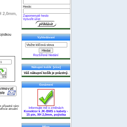
Heslo:
XH 2,0mm,
Zapomenuté heslo
Vytvořit účet
ojistkou
Vyhledávaní
Rozšířené hledání
Nákupní košík [více]
Váš nákupní košík je prázdný.
Oznámení
ím případné námi
Informujte mě o změnách
dřovat aktuální
Konektor k JK-BMS s kabely -
15 pin, XH 2,0mm, pojistka
Měna