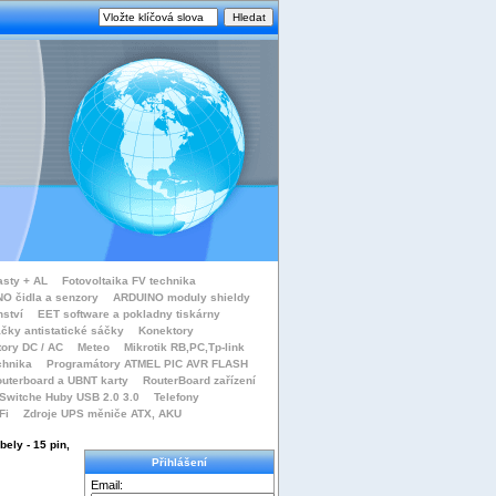
asty + AL
Fotovoltaika FV technika
O čidla a senzory
ARDUINO moduly shieldy
nství
EET software a pokladny tiskárny
čky antistatické sáčky
Konektory
tory DC / AC
Meteo
Mikrotik RB,PC,Tp-link
chnika
Programátory ATMEL PIC AVR FLASH
uterboard a UBNT karty
RouterBoard zařízení
Switche Huby USB 2.0 3.0
Telefony
Fi
Zdroje UPS měniče ATX, AKU
ely - 15 pin,
Přihlášení
Email: