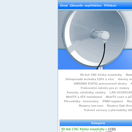
Úvod
Zákazník: nepřihlášen
Přihlásit
3D tisk CNC frézky soustruhy
Bate
Silnoproudá technika 230V a více
Alarmy m
ARDUINO ESP32 procesorové desky
Frekvenční měniče pro el. motory
Konzoly, výložníky, stožáry
LAN 10/100/100
MiniITX a ATX mainboard
MiniITX case a př
Převodníky - konvertory
PWM regulace
Rac
Routery low-cost
Routery Opti Hi-e
Tiskové servery a převodníky U
Kategorie
3D tisk CNC frézky soustruhy->
(132)