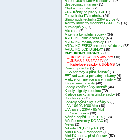
Baterie akumulátory nabíječky
(125)
Bezpečnostní kamery
(3)
Chytrá smart klika
(2)
CNC frézky na plasty + AL
(1)
Fotovoltaika FV technika
(29)
Silnoproudá technika 230V a více
(8)
Alarmy modemy trackery GSM GPS
(16)
Auto doplňky
(27)
Alix case
(3)
Antény a kompletní spoje->
(34)
ARDUINO čidla a senzory
(46)
ARDUINO moduly shieldy
(114)
ARDUINO ESP32 procesorové desky
(33)
ARDUINO LCD DISPLAY
(16)
BMS JKBMS JIKONG
->
(19)
|_ JK BMS 8-24S 36V 48V 72V
(10)
|_ JKBMS 4-8S 12V 24V
(4)
|_ Kabelové svazky k JK-BMS
(5)
Domácí potřeby
(5)
GSM telefony a příslušenství
(7)
EET software a pokladny tiskárny
(4)
Frekvenční měniče pro el. motory
(3)
Integrované obvody
(40)
Kabely vodiče cívky metráž
(46)
Kabely, pigtaily, redukce
(72)
Krabice sáčky antistatické sáčky
(4)
Konektory->
(156)
Konzoly, výložníky, stožáry->
(6)
LAN 10/100/1000 Mbit
(10)
LAN po síti 230V - 85 Mbit
LED osvětlení->
(30)
Měniče napětí DC / DC->
(158)
Měniče invertory DC / AC
(9)
Meteo
(2)
Mikrotik RB,PC,Tp-link
(3)
MiniITX a ATX mainboard
(10)
MiniITX case a příslušenství
(57)
MiniPCI
(11)