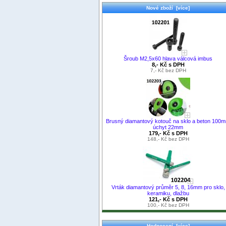
Nové zboží [více]
Šroub M2,5x60 hlava válcová imbus
8,- Kč s DPH
7,- Kč bez DPH
Brusný diamantový kotouč na sklo a beton 100
úchyt 22mm
179,- Kč s DPH
148,- Kč bez DPH
Vrták diamantový průměr 5, 8, 16mm pro sklo,
keramiku, dlažbu
121,- Kč s DPH
100,- Kč bez DPH
Hodnocení [více]