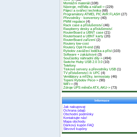
Montážní materiál
(108)
Nástroje, měřidla a nářadí->
(229)
Pájecí a svářecí technika
(68)
Programátory ATMEL PIC AVR FLASH
(27)
Převodníky - konvertory
(40)
PWM regulace
(4)
Rack case a příslušenství
(46)
Raspberry desky a příslušenství
RouterBoard a UBNT case
(21)
Routerboard a UBNT karty
(20)
RouterBoard zařízení
(2)
Routery low-cost
Routery Opti Hi-end
(16)
Rybolov zavážecí lodička a přísl
(103)
Software + zakázkové
(3)
Součástky náhradní díly->
(494)
Switche Huby USB 2.0 3.0
(10)
Telefony
Tiskové servery a převodníky USB
(1)
TV příslušenství i k UPC
(4)
Ventilátory a mřížky, termostaty
(46)
Topení Rybolov Pece->
(90)
WiFi->
(9)
Zdroje UPS měniče ATX, AKU->
(73)
Informace
Jak nakupovat
Ochrana údajů
Obchodní podmínky
Kontaktujte nás!
Mapa obchodu
Dárkový kupón FAQ
Slevové kupóny