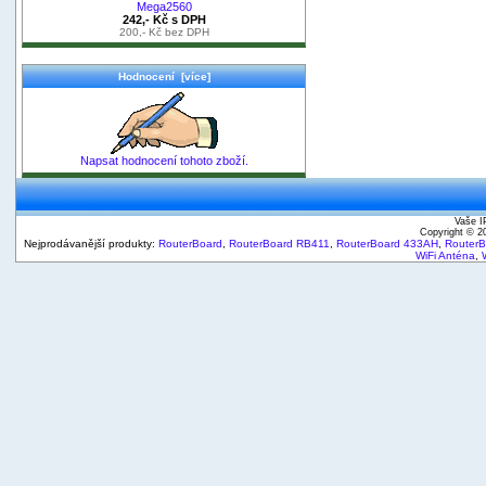
Mega2560
242,- Kč s DPH
200,- Kč bez DPH
Hodnocení [více]
Napsat hodnocení tohoto zboží.
Vaše I
Copyright © 
Nejprodávanější produkty:
RouterBoard
,
RouterBoard RB411
,
RouterBoard 433AH
,
Router
WiFi Anténa
,