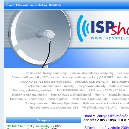
Úvod
Zákazník: nepřihlášen
Přihlásit
3D tisk CNC frézky soustruhy
Baterie akumulátory nabíječky
Bezpečn
Silnoproudá technika 230V a více
Alarmy modemy trackery GSM GPS
Auto do
ARDUINO ESP32 procesorové desky
ARDUINO LCD DISPLAY
BMS JKBMS
Frekvenční měniče pro el. motory
Integrované obvody
Kabely vodiče
Konzoly, výložníky, stožáry
LAN 10/100/1000 Mbit
LAN po síti 230V - 85 Mbit
MiniITX a ATX mainboard
MiniITX case a příslušenství
MiniPCI
Montážní mate
Převodníky - konvertory
PWM regulace
Rack case a příslušenství
Raspberry d
Routery low-cost
Routery Opti Hi-end
Rybolov zavážecí lodička a přísl
Tiskové servery a převodníky USB
TV příslušenství i k UPC
Ventil
Úvod
::
Zdroje UPS měniče
adaptér 230V / 18V=, 1.0 A,
Kategorie
3D tisk CNC frézky soustruhy->
(132)
Síťové adaptéry zdroje 230V