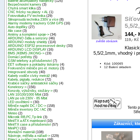
Baterie akumulátory nabíječky
(125)
Bezpečnostní kamery
(3)
Chytrá smart klika
(2)
CNC frézky na plasty + AL
(1)
Fotovoltaika FV technika
(29)
Síťov
Silnoproudá technika 230V a více
(8)
Alarmy modemy trackery GSM GPS
(16)
5,5/
Auto doplňky
(27)
Alix case
(3)
144,-
Antény a kompletní spoje->
(34)
ARDUINO čidla a senzory
(46)
119,- Kč
zvětšit obrázek
ARDUINO moduly shieldy
(114)
ARDUINO ESP32 procesorové desky
(33)
Klasick
ARDUINO LCD DISPLAY
(16)
5,5/2,1mm, vhodný i pr
BMS JKBMS JIKONG->
(19)
Domácí potřeby
(5)
GSM telefony a příslušenství
(7)
Kód: 100065
EET software a pokladny tiskárny
(4)
12 Balení skladem
Frekvenční měniče pro el. motory
(3)
Integrované obvody
(40)
Kabely vodiče cívky metráž
(46)
Kabely, pigtaily, redukce
(72)
Krabice sáčky antistatické sáčky
(4)
Konektory->
(156)
Konzoly, výložníky, stožáry->
(6)
LAN 10/100/1000 Mbit
(10)
LAN po síti 230V - 85 Mbit
LED osvětlení->
(30)
Měniče napětí DC / DC->
(158)
Tento p
Měniče invertory DC / AC
(9)
Stře
Meteo
(2)
Mikrotik RB,PC,Tp-link
(3)
MiniITX a ATX mainboard
(10)
Zákaznící, kte
MiniITX case a příslušenství
(57)
MiniPCI
(11)
Montážní materiál
(108)
Nástroje, měřidla a nářadí->
(229)
Pájecí a svářecí technika
(68)