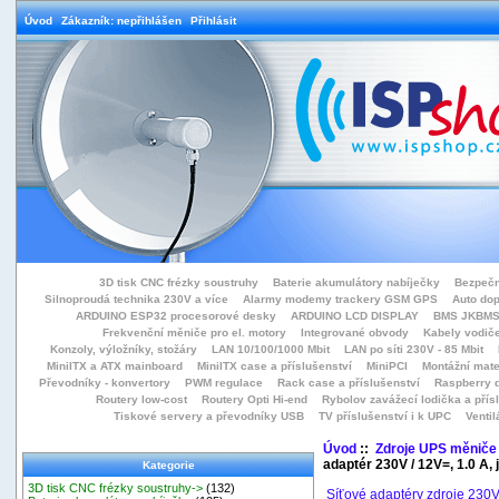
Úvod
Zákazník: nepřihlášen
Přihlásit
3D tisk CNC frézky soustruhy
Baterie akumulátory nabíječky
Bezpečn
Silnoproudá technika 230V a více
Alarmy modemy trackery GSM GPS
Auto do
ARDUINO ESP32 procesorové desky
ARDUINO LCD DISPLAY
BMS JKBMS
Frekvenční měniče pro el. motory
Integrované obvody
Kabely vodiče
Konzoly, výložníky, stožáry
LAN 10/100/1000 Mbit
LAN po síti 230V - 85 Mbit
MiniITX a ATX mainboard
MiniITX case a příslušenství
MiniPCI
Montážní mate
Převodníky - konvertory
PWM regulace
Rack case a příslušenství
Raspberry d
Routery low-cost
Routery Opti Hi-end
Rybolov zavážecí lodička a přísl
Tiskové servery a převodníky USB
TV příslušenství i k UPC
Ventil
Úvod
::
Zdroje UPS měniče
adaptér 230V / 12V=, 1.0 A,
Kategorie
3D tisk CNC frézky soustruhy->
(132)
Síťové adaptéry zdroje 230V