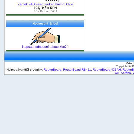
Zámek FAB visací šířka 38mm 3 klíče
104,- Kč s DPH
86,- Kč bez DPH
Hodnocení [více]
Napsat hodnocení tohoto zboží.
Vaše I
Copyright © 
Nejprodávanější produkty:
RouterBoard
,
RouterBoard RB411
,
RouterBoard 433AH
,
Router
WiFi Anténa
,