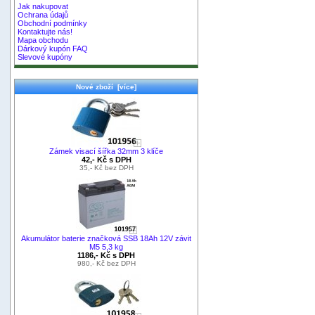
Jak nakupovat
Ochrana údajů
Obchodní podmínky
Kontaktujte nás!
Mapa obchodu
Dárkový kupón FAQ
Slevové kupóny
Nové zboží [více]
Zámek visací šířka 32mm 3 klíče
42,- Kč s DPH
35,- Kč bez DPH
Akumulátor baterie značková SSB 18Ah 12V závit
M5 5,3 kg
1186,- Kč s DPH
980,- Kč bez DPH