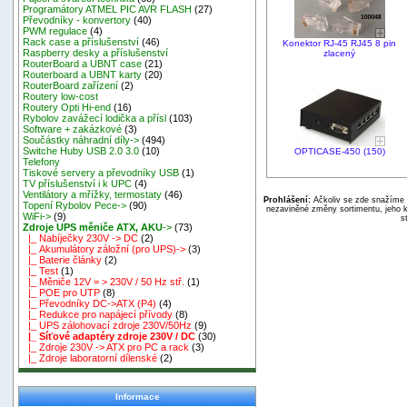
Programátory ATMEL PIC AVR FLASH
(27)
Převodníky - konvertory
(40)
PWM regulace
(4)
Rack case a příslušenství
(46)
Konektor RJ-45 RJ45 8 pin
Raspberry desky a příslušenství
zlacený
RouterBoard a UBNT case
(21)
Routerboard a UBNT karty
(20)
RouterBoard zařízení
(2)
Routery low-cost
Routery Opti Hi-end
(16)
Rybolov zavážecí lodička a přísl
(103)
Software + zakázkové
(3)
Součástky náhradní díly->
(494)
Switche Huby USB 2.0 3.0
(10)
OPTICASE-450 (150)
Telefony
Tiskové servery a převodníky USB
(1)
TV příslušenství i k UPC
(4)
Ventilátory a mřížky, termostaty
(46)
Prohlášení:
Ačkoliv se zde snažíme p
Topení Rybolov Pece->
(90)
nezaviněné změny sortimentu, jeho k
WiFi->
(9)
s
Zdroje UPS měniče ATX, AKU
->
(73)
|_ Nabíječky 230V -> DC
(2)
|_ Akumulátory záložní (pro UPS)->
(3)
|_ Baterie články
(2)
|_ Test
(1)
|_ Měniče 12V = > 230V / 50 Hz stř.
(1)
|_ POE pro UTP
(8)
|_ Převodníky DC->ATX (P4)
(4)
|_ Redukce pro napájecí přívody
(8)
|_ UPS zálohovací zdroje 230V/50Hz
(9)
|_ Síťové adaptéry zdroje 230V / DC
(30)
|_ Zdroje 230V -> ATX pro PC a rack
(3)
|_ Zdroje laboratorní dílenské
(2)
Informace