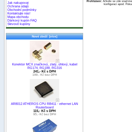
Prohlášení:
Ačkoliv se zde snažíme 
Jak nakupovat
konfiguraci apod. Poku
Ochrana údajů
Obchodní podmínky
Kontaktujte nás!
Mapa obchodu
Dárkový kupón FAQ
Slevové kupóny
Nové zboží [více]
Konektor MCX značkový, zlatý, úhlový, kabel
RG174, RG188, RG316
241,- Kč s DPH
199,- Kč bez DPH
AR8012 ATHEROS CPU RB411 - ethernet LAN
Routerboard
115,- Kč s DPH
95,- Kč bez DPH