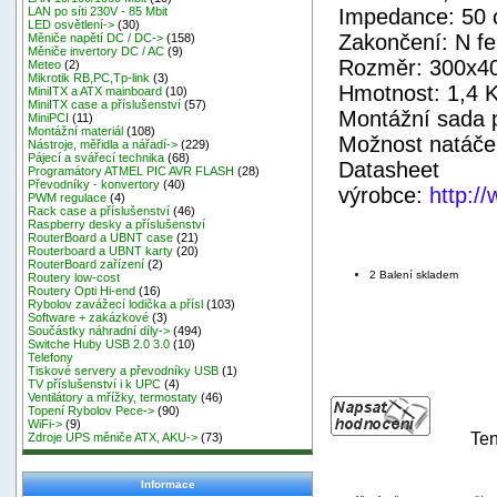
Impedance: 50
LAN po síti 230V - 85 Mbit
LED osvětlení->
(30)
Zakončení: N f
Měniče napětí DC / DC->
(158)
Měniče invertory DC / AC
(9)
Rozměr: 300x4
Meteo
(2)
Mikrotik RB,PC,Tp-link
(3)
Hmotnost: 1,4 
MiniITX a ATX mainboard
(10)
MiniITX case a příslušenství
(57)
Montážní sada 
MiniPCI
(11)
Montážní materiál
(108)
Možnost natáčen
Nástroje, měřidla a nářadí->
(229)
Pájecí a svářecí technika
(68)
Datasheet
Programátory ATMEL PIC AVR FLASH
(28)
Převodníky - konvertory
(40)
výrobce:
http:/
PWM regulace
(4)
Rack case a příslušenství
(46)
Raspberry desky a příslušenství
RouterBoard a UBNT case
(21)
Routerboard a UBNT karty
(20)
RouterBoard zařízení
(2)
2 Balení skladem
Routery low-cost
Routery Opti Hi-end
(16)
Rybolov zavážecí lodička a přísl
(103)
Software + zakázkové
(3)
Součástky náhradní díly->
(494)
Switche Huby USB 2.0 3.0
(10)
Telefony
Tiskové servery a převodníky USB
(1)
TV příslušenství i k UPC
(4)
Ventilátory a mřížky, termostaty
(46)
Topení Rybolov Pece->
(90)
WiFi->
(9)
Ten
Zdroje UPS měniče ATX, AKU->
(73)
Informace