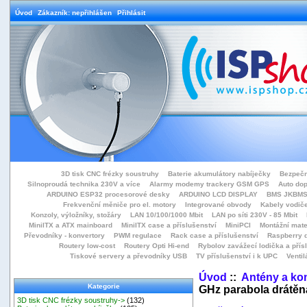
Úvod
Zákazník: nepřihlášen
Přihlásit
3D tisk CNC frézky soustruhy
Baterie akumulátory nabíječky
Bezpečn
Silnoproudá technika 230V a více
Alarmy modemy trackery GSM GPS
Auto do
ARDUINO ESP32 procesorové desky
ARDUINO LCD DISPLAY
BMS JKBMS
Frekvenční měniče pro el. motory
Integrované obvody
Kabely vodiče
Konzoly, výložníky, stožáry
LAN 10/100/1000 Mbit
LAN po síti 230V - 85 Mbit
MiniITX a ATX mainboard
MiniITX case a příslušenství
MiniPCI
Montážní mate
Převodníky - konvertory
PWM regulace
Rack case a příslušenství
Raspberry d
Routery low-cost
Routery Opti Hi-end
Rybolov zavážecí lodička a přísl
Tiskové servery a převodníky USB
TV příslušenství i k UPC
Ventil
Úvod
::
Antény a ko
Kategorie
GHz parabola drátěn
3D tisk CNC frézky soustruhy->
(132)