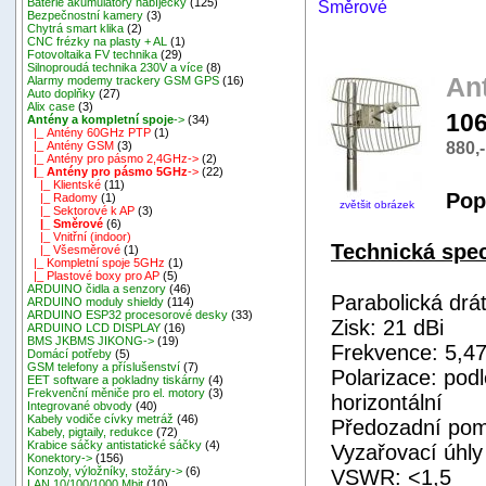
Baterie akumulátory nabíječky
(125)
Směrové
Bezpečnostní kamery
(3)
Chytrá smart klika
(2)
CNC frézky na plasty + AL
(1)
Fotovoltaika FV technika
(29)
Silnoproudá technika 230V a více
(8)
An
Alarmy modemy trackery GSM GPS
(16)
Auto doplňky
(27)
Alix case
(3)
106
Antény a kompletní spoje
->
(34)
|_ Antény 60GHz PTP
(1)
880,
|_ Antény GSM
(3)
|_ Antény pro pásmo 2,4GHz->
(2)
|_ Antény pro pásmo 5GHz
->
(22)
|_ Klientské
(11)
Pop
|_ Radomy
(1)
zvětšit obrázek
|_ Sektorové k AP
(3)
|_ Směrové
(6)
|_ Vnitřní (indoor)
Technická spec
|_ Všesměrové
(1)
|_ Kompletní spoje 5GHz
(1)
|_ Plastové boxy pro AP
(5)
ARDUINO čidla a senzory
(46)
Parabolická dr
ARDUINO moduly shieldy
(114)
ARDUINO ESP32 procesorové desky
(33)
Zisk: 21 dBi
ARDUINO LCD DISPLAY
(16)
BMS JKBMS JIKONG->
(19)
Frekvence: 5,4
Domácí potřeby
(5)
GSM telefony a příslušenství
(7)
Polarizace: podl
EET software a pokladny tiskárny
(4)
Frekvenční měniče pro el. motory
(3)
horizontální
Integrované obvody
(40)
Kabely vodiče cívky metráž
(46)
Předozadní pom
Kabely, pigtaily, redukce
(72)
Krabice sáčky antistatické sáčky
(4)
Vyzařovací úhly
Konektory->
(156)
Konzoly, výložníky, stožáry->
(6)
VSWR: <1,5
LAN 10/100/1000 Mbit
(10)