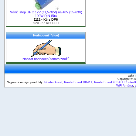
Měnič step UP z 12V (11,5-32V) na 48V (35-63V)
100W DIN lišta
1113,- Kč s DPH
920,- Kč bez DPH
Hodnocení [více]
Napsat hodnocení tohoto zboží.
Vaše I
Copyright © 
Nejprodávanější produkty:
RouterBoard
,
RouterBoard RB411
,
RouterBoard 433AH
,
Router
WiFi Anténa
,