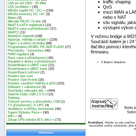
traffic shaping
LAN po síti 230V - 85 Mbit
QoS
LED osvětlení->
(30)
Měniče napětí DC / DC->
(158)
mezi WAN a LAN 
Měniče invertory DC / AC
(9)
nebo s NAT
Meteo
(2)
Mikrotik RB,PC,Tp-link
(3)
sílu signálu, ja
MiniITX a ATX mainboard
(10)
výstupní výkon 
MiniITX case a příslušenství
(57)
MiniPCI
(11)
V režimu bridge a WDS
Montážní materiál
(108)
Nástroje, měřidla a nářadí->
(229)
Součástí balení je i 2
Pájecí a svářecí technika
(68)
tlačítko pomocí které
Programátory ATMEL PIC AVR FLASH
(27)
Převodníky - konvertory
(40)
firmwaru.
PWM regulace
(4)
Rack case a příslušenství
(46)
Raspberry desky a příslušenství
0 Balení skladem
RouterBoard a UBNT case
(21)
Routerboard a UBNT karty
(20)
RouterBoard zařízení
(2)
Routery low-cost
Routery Opti Hi-end
(16)
Rybolov zavážecí lodička a přísl
(103)
Software + zakázkové
(3)
Součástky náhradní díly->
(494)
Switche Huby USB 2.0 3.0
(10)
Telefony
Tiskové servery a převodníky USB
(1)
TV příslušenství i k UPC
(4)
Tento p
Ventilátory a mřížky, termostaty
(46)
Sobot
Topení Rybolov Pece->
(90)
WiFi->
(9)
Zdroje UPS měniče ATX, AKU->
(73)
Prohlášení:
Ačkoliv se zde snažíme p
nezaviněné změny sortimentu, jeho k
s
Informace