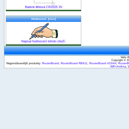
Baterie lithiová CR2025 3V
Hodnocení [více]
Napsat hodnocení tohoto zboží.
Vaše I
Copyright © 
Nejprodávanější produkty:
RouterBoard
,
RouterBoard RB411
,
RouterBoard 433AH
,
Router
WiFi Anténa
,