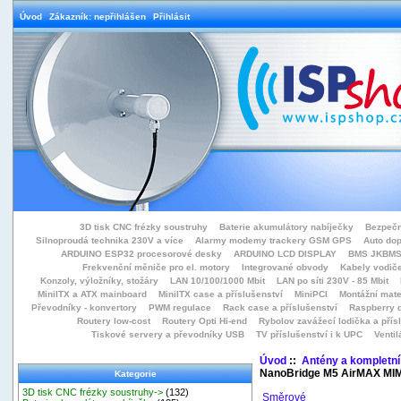
Úvod
Zákazník: nepřihlášen
Přihlásit
3D tisk CNC frézky soustruhy
Baterie akumulátory nabíječky
Bezpečn
Silnoproudá technika 230V a více
Alarmy modemy trackery GSM GPS
Auto do
ARDUINO ESP32 procesorové desky
ARDUINO LCD DISPLAY
BMS JKBMS
Frekvenční měniče pro el. motory
Integrované obvody
Kabely vodiče
Konzoly, výložníky, stožáry
LAN 10/100/1000 Mbit
LAN po síti 230V - 85 Mbit
MiniITX a ATX mainboard
MiniITX case a příslušenství
MiniPCI
Montážní mate
Převodníky - konvertory
PWM regulace
Rack case a příslušenství
Raspberry d
Routery low-cost
Routery Opti Hi-end
Rybolov zavážecí lodička a přísl
Tiskové servery a převodníky USB
TV příslušenství i k UPC
Ventil
Úvod
::
Antény a kompletní
NanoBridge M5 AirMAX MIMO
Kategorie
3D tisk CNC frézky soustruhy->
(132)
Směrové