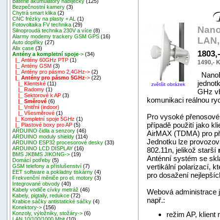
Baterie akumulátory nabíječky
(125)
Bezpečnostní kamery
(3)
Chytrá smart klika
(2)
CNC frézky na plasty + AL
(1)
Fotovoltaika FV technika
(29)
Nano
Silnoproudá technika 230V a více
(8)
Alarmy modemy trackery GSM GPS
(16)
LAN,
Auto doplňky
(27)
Alix case
(3)
1803,
Antény a kompletní spoje
->
(34)
|_ Antény 60GHz PTP
(1)
1490,- 
|_ Antény GSM
(3)
|_ Antény pro pásmo 2,4GHz->
(2)
NanoBr
|_ Antény pro pásmo 5GHz
->
(22)
jednot
|_ Klientské
(11)
zvětšit obrázek
|_ Radomy
(1)
GHz vh
|_ Sektorové k AP
(3)
komunikaci reálnou ry
|_ Směrové
(6)
|_ Vnitřní (indoor)
|_ Všesměrové
(1)
Pro vysoké přenosové 
|_ Kompletní spoje 5GHz
(1)
případě použití jako kl
|_ Plastové boxy pro AP
(5)
ARDUINO čidla a senzory
(46)
AirMAX (TDMA) pro při
ARDUINO moduly shieldy
(114)
Jednotku lze provozov
ARDUINO ESP32 procesorové desky
(33)
ARDUINO LCD DISPLAY
(16)
802.11n, jelikož starší
BMS JKBMS JIKONG->
(19)
Anténní systém se skl
Domácí potřeby
(5)
vertikální polarizací, 
GSM telefony a příslušenství
(7)
EET software a pokladny tiskárny
(4)
pro dosažení nejlepšíc
Frekvenční měniče pro el. motory
(3)
Integrované obvody
(40)
Kabely vodiče cívky metráž
(46)
Webová administrace j
Kabely, pigtaily, redukce
(72)
např.:
Krabice sáčky antistatické sáčky
(4)
Konektory->
(156)
režim AP, klien
Konzoly, výložníky, stožáry->
(6)
LAN 10/100/1000 Mbit
(10)