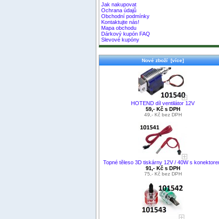
Jak nakupovat
Ochrana údajů
Obchodní podmínky
Kontaktujte nás!
Mapa obchodu
Dárkový kupón FAQ
Slevové kupóny
Nové zboží [více]
HOTEND díl ventilátor 12V
59,- Kč s DPH
49,- Kč bez DPH
Topné těleso 3D tiskárny 12V / 40W s konektor
91,- Kč s DPH
75,- Kč bez DPH