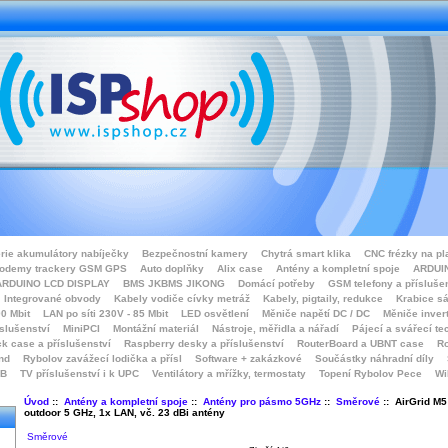
rie akumulátory nabíječky
Bezpečnostní kamery
Chytrá smart klika
CNC frézky na pl
odemy trackery GSM GPS
Auto doplňky
Alix case
Antény a kompletní spoje
ARDUIN
ARDUINO LCD DISPLAY
BMS JKBMS JIKONG
Domácí potřeby
GSM telefony a přísluše
Integrované obvody
Kabely vodiče cívky metráž
Kabely, pigtaily, redukce
Krabice sá
0 Mbit
LAN po síti 230V - 85 Mbit
LED osvětlení
Měniče napětí DC / DC
Měniče inver
íslušenství
MiniPCI
Montážní materiál
Nástroje, měřidla a nářadí
Pájecí a svářecí te
k case a příslušenství
Raspberry desky a příslušenství
RouterBoard a UBNT case
Ro
nd
Rybolov zavážecí lodička a přísl
Software + zakázkové
Součástky náhradní díly
SB
TV příslušenství i k UPC
Ventilátory a mřížky, termostaty
Topení Rybolov Pece
Wi
Úvod
::
Antény a kompletní spoje
::
Antény pro pásmo 5GHz
::
Směrové
:: AirGrid M5
outdoor 5 GHz, 1x LAN, vč. 23 dBi antény
Směrové