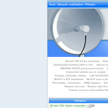
Úvod
Zákazník: nepřihlášen
Přihlásit
3D tisk CNC frézky soustruhy
Bate
Silnoproudá technika 230V a více
Alarmy m
ARDUINO ESP32 procesorové desky
Frekvenční měniče pro el. motory
Konzoly, výložníky, stožáry
LAN 10/100/100
MiniITX a ATX mainboard
MiniITX case a př
Převodníky - konvertory
PWM regulace
Rac
Routery low-cost
Routery Opti Hi-e
Tiskové servery a převodníky U
Kategorie
3D tisk CNC frézky soustruhy->
(132)