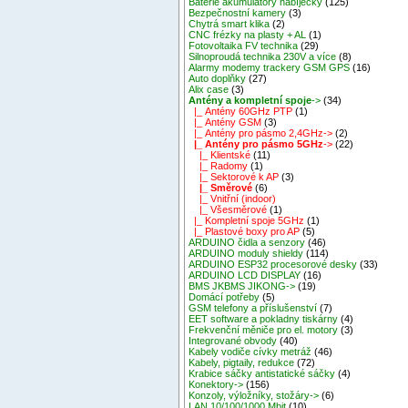
Baterie akumulátory nabíječky
(125)
Bezpečnostní kamery
(3)
Chytrá smart klika
(2)
CNC frézky na plasty + AL
(1)
Fotovoltaika FV technika
(29)
Silnoproudá technika 230V a více
(8)
Alarmy modemy trackery GSM GPS
(16)
Auto doplňky
(27)
Alix case
(3)
Antény a kompletní spoje
->
(34)
|_ Antény 60GHz PTP
(1)
|_ Antény GSM
(3)
|_ Antény pro pásmo 2,4GHz->
(2)
|_ Antény pro pásmo 5GHz
->
(22)
|_ Klientské
(11)
|_ Radomy
(1)
|_ Sektorové k AP
(3)
|_ Směrové
(6)
|_ Vnitřní (indoor)
|_ Všesměrové
(1)
|_ Kompletní spoje 5GHz
(1)
|_ Plastové boxy pro AP
(5)
ARDUINO čidla a senzory
(46)
ARDUINO moduly shieldy
(114)
ARDUINO ESP32 procesorové desky
(33)
ARDUINO LCD DISPLAY
(16)
BMS JKBMS JIKONG->
(19)
Domácí potřeby
(5)
GSM telefony a příslušenství
(7)
EET software a pokladny tiskárny
(4)
Frekvenční měniče pro el. motory
(3)
Integrované obvody
(40)
Kabely vodiče cívky metráž
(46)
Kabely, pigtaily, redukce
(72)
Krabice sáčky antistatické sáčky
(4)
Konektory->
(156)
Konzoly, výložníky, stožáry->
(6)
LAN 10/100/1000 Mbit
(10)