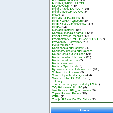
LAN po síti 230V - 85 Mbit
LED osvětlení->
(30)
Měniče napětí DC / DC->
(158)
Měniče invertory DC / AC
(9)
Meteo
(2)
Mikrotik RB,PC,Tp-link
(3)
MiniITX a ATX mainboard
(10)
MiniITX case a příslušenství
(57)
MiniPCI
(11)
Montážní materiál
(108)
Nástroje, měřidla a nářadí->
(229)
Pájecí a svářecí technika
(68)
Programátory ATMEL PIC AVR FLASH
(27)
Převodníky - konvertory
(40)
PWM regulace
(4)
Rack case a příslušenství
(46)
Raspberry desky a příslušenství
RouterBoard a UBNT case
(21)
Routerboard a UBNT karty
(20)
RouterBoard zařízení
(2)
Routery low-cost
Routery Opti Hi-end
(16)
Rybolov zavážecí lodička a přísl
(103)
Software + zakázkové
(3)
Součástky náhradní díly->
(494)
Switche Huby USB 2.0 3.0
(10)
Telefony
Tiskové servery a převodníky USB
(1)
TV příslušenství i k UPC
(4)
Ventilátory a mřížky, termostaty
(46)
Topení Rybolov Pece->
(90)
WiFi->
(9)
Zdroje UPS měniče ATX, AKU->
(73)
Informace