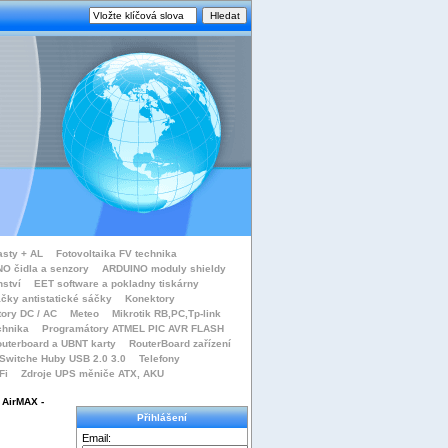
asty + AL
Fotovoltaika FV technika
O čidla a senzory
ARDUINO moduly shieldy
nství
EET software a pokladny tiskárny
čky antistatické sáčky
Konektory
tory DC / AC
Meteo
Mikrotik RB,PC,Tp-link
chnika
Programátory ATMEL PIC AVR FLASH
uterboard a UBNT karty
RouterBoard zařízení
Switche Huby USB 2.0 3.0
Telefony
Fi
Zdroje UPS měniče ATX, AKU
 AirMAX -
Přihlášení
Email: