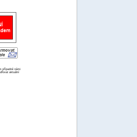
ím případné námi
dřovat aktuální