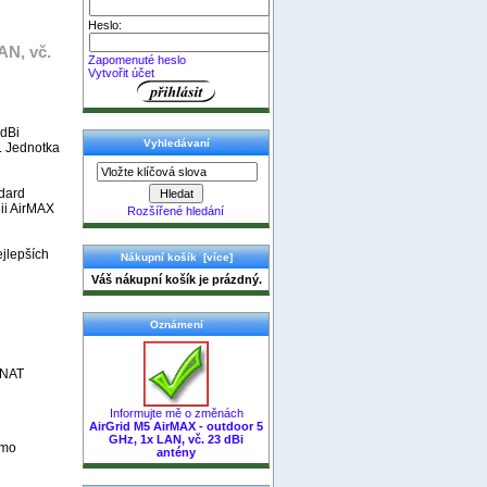
Heslo:
AN, vč.
Zapomenuté heslo
Vytvořit účet
 dBi
Vyhledávaní
. Jednotka
ndard
gii AirMAX
Rozšířené hledání
jlepších
Nákupní košík [více]
Váš nákupní košík je prázdný.
Oznámení
 NAT
Informujte mě o změnách
AirGrid M5 AirMAX - outdoor 5
GHz, 1x LAN, vč. 23 dBi
ímo
antény