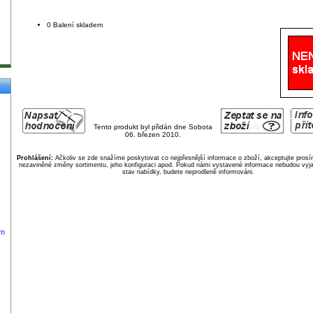
0 Balení skladem
Tento produkt byl přidán dne Sobota
06. březen 2010.
Prohlášení:
Ačkoliv se zde snažíme poskytovat co nejpřesnější informace o zboží, akceptujte pros
nezaviněné změny sortimentu, jeho konfiguraci apod. Pokud námi vystavené informace nebudou vyja
stav nabídky, budete neprodleně informováni.
em