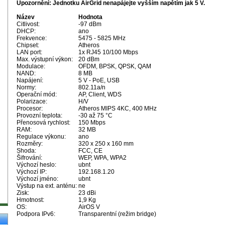
Upozornění: Jednotku AirGrid nenapájejte vyšším napětím jak 5 V.
Název
Hodnota
Citlivost:
-97 dBm
DHCP:
ano
Frekvence:
5475 - 5825 MHz
Chipset:
Atheros
LAN port:
1x RJ45 10/100 Mbps
Max. výstupní výkon:
20 dBm
Modulace:
OFDM, BPSK, QPSK, QAM
NAND:
8 MB
Napájení:
5 V - PoE, USB
Normy:
802.11a/n
Operační mód:
AP, Client, WDS
Polarizace:
H/V
Procesor:
Atheros MIPS 4KC, 400 MHz
Provozní teplota:
-30 až 75 °C
Přenosová rychlost:
150 Mbps
RAM:
32 MB
Regulace výkonu:
ano
Rozměry:
320 x 250 x 160 mm
Shoda:
FCC, CE
Šifrování:
WEP, WPA, WPA2
Výchozí heslo:
ubnt
Výchozí IP:
192.168.1.20
Výchozí jméno:
ubnt
Výstup na ext. anténu:
ne
Zisk:
23 dBi
Hmotnost:
1,9 Kg
OS:
AirOS V
Podpora IPv6:
Transparentní (režim bridge)