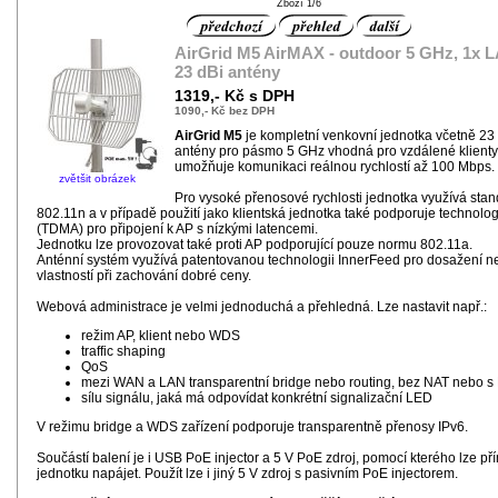
Zboží 1/6
AirGrid M5 AirMAX - outdoor 5 GHz, 1x L
23 dBi antény
1319,- Kč s DPH
1090,- Kč bez DPH
AirGrid M5
je kompletní venkovní jednotka včetně 23
antény pro pásmo 5 GHz vhodná pro vzdálené klienty
umožňuje komunikaci reálnou rychlostí až 100 Mbps.
zvětšit obrázek
Pro vysoké přenosové rychlosti jednotka využívá sta
802.11n a v případě použití jako klientská jednotka také podporuje technolo
(TDMA) pro připojení k AP s nízkými latencemi.
Jednotku lze provozovat také proti AP podporující pouze normu 802.11a.
Anténní systém využívá patentovanou technologii InnerFeed pro dosažení ne
vlastností při zachování dobré ceny.
Webová administrace je velmi jednoduchá a přehledná. Lze nastavit např.:
režim AP, klient nebo WDS
traffic shaping
QoS
mezi WAN a LAN transparentní bridge nebo routing, bez NAT nebo s
sílu signálu, jaká má odpovídat konkrétní signalizační LED
V režimu bridge a WDS zařízení podporuje transparentně přenosy IPv6.
Součástí balení je i USB PoE injector a 5 V PoE zdroj, pomocí kterého lze př
jednotku napájet. Použít lze i jiný 5 V zdroj s pasivním PoE injectorem.