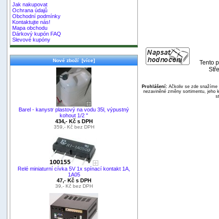
Jak nakupovat
Ochrana údajů
Obchodní podmínky
Kontaktujte nás!
Mapa obchodu
Dárkový kupón FAQ
Slevové kupóny
Nové zboží [více]
Tento p
Stře
Prohlášení:
Ačkoliv se zde snažíme p
nezaviněné změny sortimentu, jeho k
s
Barel - kanystr plastový na vodu 35l, výpustný
kohout 1/2 "
434,- Kč s DPH
359,- Kč bez DPH
Relé miniaturní cívka 5V 1x spínací kontakt 1A,
1A05
47,- Kč s DPH
39,- Kč bez DPH