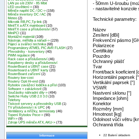
- 50mm U-šroubu (mož
LAN po síti 230V - 85 Mbit
LED osvětlení->
(30)
- nastavitelné konzole
Měniče napětí DC / DC->
(158)
Měniče invertory DC / AC
(9)
Meteo
(2)
Technické parametry:
Mikrotik RB,PC,Tp-link
(3)
MiniITX a ATX mainboard
(10)
Název Tech
MiniITX case a příslušenství
(57)
MiniPCI
(11)
Zesílení [dBi
Montážní materiál
(108)
Frekvenční pásmo
Nástroje, měřidla a nářadí->
(229)
Pájecí a svářecí technika
(68)
Polarizece ve
Programátory ATMEL PIC AVR FLASH
(27)
Certifikát
Převodníky - konvertory
(40)
Pouzdro UV-
PWM regulace
(4)
Rack case a příslušenství
(46)
Ochranný pl
Raspberry desky a příslušenství
Tvar čt
RouterBoard a UBNT case
(21)
Routerboard a UBNT karty
(20)
Front/back koefici
RouterBoard zařízení
(2)
Horizontální papr
Routery low-cost
Routery Opti Hi-end
(16)
Vertikální paprse
Rybolov zavážecí lodička a přísl
(103)
VSWR 
Software + zakázkové
(3)
Nastvení sklonu
Součástky náhradní díly->
(494)
Switche Huby USB 2.0 3.0
(10)
Impedance [
Telefony
Konektor
Tiskové servery a převodníky USB
(1)
TV příslušenství i k UPC
(4)
Rozměry [mm]
Ventilátory a mřížky, termostaty
(46)
Hmotnost [
Topení Rybolov Pece->
(90)
Odolnost vůči větr
WiFi->
(9)
Zdroje UPS měniče ATX, AKU->
(73)
Ochranná tř
22 Balení skladem
Informace