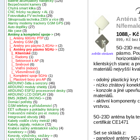
Baterie akumulátory nabíječky
(125)
Bezpečnostní kamery
(3)
Chytrá smart klika
(2)
CNC frézky na plasty + AL
(1)
Fotovoltaika FV technika
(29)
Anténa 
Silnoproudá technika 230V a více
(8)
Alarmy modemy trackery GSM GPS
(16)
N/femal
Auto doplňky
(27)
Alix case
(3)
1088,- K
Antény a kompletní spoje
->
(34)
|_ Antény 60GHz PTP
(1)
899,- Kč bez
|_ Antény GSM
(3)
|_ Antény pro pásmo 2,4GHz->
(2)
5G-23D mod
|_ Antény pro pásmo 5GHz
->
(22)
pásmo. Použ
|_ Klientské
(11)
zvětšit obrázek
|_ Radomy
(1)
horizontální
|_ Sektorové k AP
(3)
klientských stanic a pr
|_ Směrové
(6)
materiálů nejvyšší kval
|_ Vnitřní (indoor)
|_ Všesměrové
(1)
|_ Kompletní spoje 5GHz
(1)
- odolný plastický kryt
|_ Plastové boxy pro AP
(5)
ARDUINO čidla a senzory
(46)
- nízko ztrátový konekt
ARDUINO moduly shieldy
(114)
- konzole a jiné upevň
ARDUINO ESP32 procesorové desky
(33)
ARDUINO LCD DISPLAY
(16)
materiálů.
BMS JKBMS JIKONG->
(19)
- aktivní komponenty c
Domácí potřeby
(5)
vrstvou.
GSM telefony a příslušenství
(7)
EET software a pokladny tiskárny
(4)
Frekvenční měniče pro el. motory
(3)
5G-23D anténa byla te
Integrované obvody
(40)
Kabely vodiče cívky metráž
(46)
certifikát CE1471
Kabely, pigtaily, redukce
(72)
Krabice sáčky antistatické sáčky
(4)
Set se skládá z:
Konektory->
(156)
Konzoly, výložníky, stožáry->
(6)
- panelové antény 5G
LAN 10/100/1000 Mbit
(10)