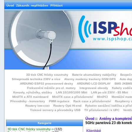
Úvod
Zákazník: nepřihlášen
Přihlásit
3D tisk CNC frézky soustruhy
Baterie akumulátory nabíječky
Bezpečn
Silnoproudá technika 230V a více
Alarmy modemy trackery GSM GPS
Auto do
ARDUINO ESP32 procesorové desky
ARDUINO LCD DISPLAY
BMS JKBMS
Frekvenční měniče pro el. motory
Integrované obvody
Kabely vodiče
Konzoly, výložníky, stožáry
LAN 10/100/1000 Mbit
LAN po síti 230V - 85 Mbit
MiniITX a ATX mainboard
MiniITX case a příslušenství
MiniPCI
Montážní mate
Převodníky - konvertory
PWM regulace
Rack case a příslušenství
Raspberry d
Routery low-cost
Routery Opti Hi-end
Rybolov zavážecí lodička a přísl
Tiskové servery a převodníky USB
TV příslušenství i k UPC
Ventil
Úvod
::
Antény a kompletní
5GHz panelová 23 db konek
Kategorie
3D tisk CNC frézky soustruhy->
(132)
Klientské