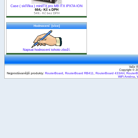
Case ( skříňka ) miniITX pro MB ITX IPX7A-ION
664,- Kč s DPH
549,- Kč bez DPH
Hodnocení [více]
Napsat hodnocení tohoto zboží.
Vaše I
Copyright © 
Nejprodávanější produkty:
RouterBoard
,
RouterBoard RB411
,
RouterBoard 433AH
,
Router
WiFi Anténa
,