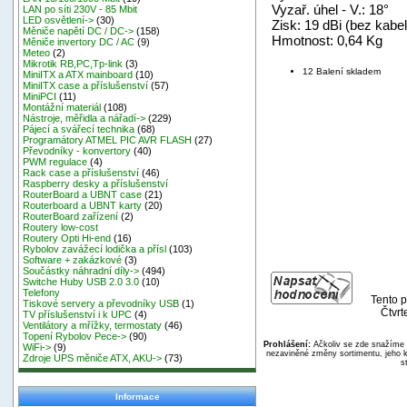
Vyzař. úhel - V.: 18°
LAN po síti 230V - 85 Mbit
LED osvětlení->
(30)
Zisk: 19 dBi (bez kabe
Měniče napětí DC / DC->
(158)
Hmotnost: 0,64 Kg
Měniče invertory DC / AC
(9)
Meteo
(2)
Mikrotik RB,PC,Tp-link
(3)
12 Balení skladem
MiniITX a ATX mainboard
(10)
MiniITX case a příslušenství
(57)
MiniPCI
(11)
Montážní materiál
(108)
Nástroje, měřidla a nářadí->
(229)
Pájecí a svářecí technika
(68)
Programátory ATMEL PIC AVR FLASH
(27)
Převodníky - konvertory
(40)
PWM regulace
(4)
Rack case a příslušenství
(46)
Raspberry desky a příslušenství
RouterBoard a UBNT case
(21)
Routerboard a UBNT karty
(20)
RouterBoard zařízení
(2)
Routery low-cost
Routery Opti Hi-end
(16)
Rybolov zavážecí lodička a přísl
(103)
Software + zakázkové
(3)
Součástky náhradní díly->
(494)
Switche Huby USB 2.0 3.0
(10)
Telefony
Tento p
Tiskové servery a převodníky USB
(1)
Čtvrt
TV příslušenství i k UPC
(4)
Ventilátory a mřížky, termostaty
(46)
Topení Rybolov Pece->
(90)
Prohlášení:
Ačkoliv se zde snažíme p
WiFi->
(9)
nezaviněné změny sortimentu, jeho k
Zdroje UPS měniče ATX, AKU->
(73)
s
Informace