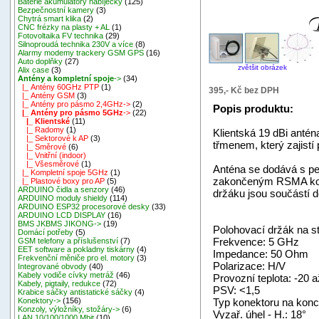
Baterie akumulátory nabíječky
(125)
Bezpečnostní kamery
(3)
Chytrá smart klika
(2)
CNC frézky na plasty + AL
(1)
Fotovoltaika FV technika
(29)
Silnoproudá technika 230V a více
(8)
Alarmy modemy trackery GSM GPS
(16)
Auto doplňky
(27)
zvětšit obrázek
Alix case
(3)
Antény a kompletní spoje
->
(34)
|_ Antény 60GHz PTP
(1)
395,- Kč bez DPH
|_ Antény GSM
(3)
|_ Antény pro pásmo 2,4GHz->
(2)
Popis produktu:
|_ Antény pro pásmo 5GHz
->
(22)
|_ Klientské
(11)
|_ Radomy
(1)
Klientská 19 dBi antén
|_ Sektorové k AP
(3)
třmenem, který zajistí
|_ Směrové
(6)
|_ Vnitřní (indoor)
|_ Všesměrové
(1)
Anténa se dodává s pe
|_ Kompletní spoje 5GHz
(1)
zakončeným RSMA kon
|_ Plastové boxy pro AP
(5)
ARDUINO čidla a senzory
(46)
držáku jsou součástí 
ARDUINO moduly shieldy
(114)
ARDUINO ESP32 procesorové desky
(33)
ARDUINO LCD DISPLAY
(16)
BMS JKBMS JIKONG->
(19)
Polohovací držák na s
Domácí potřeby
(5)
Frekvence: 5 GHz
GSM telefony a příslušenství
(7)
EET software a pokladny tiskárny
(4)
Impedance: 50 Ohm
Frekvenční měniče pro el. motory
(3)
Polarizace: H/V
Integrované obvody
(40)
Kabely vodiče cívky metráž
(46)
Provozní teplota: -20 
Kabely, pigtaily, redukce
(72)
PSV: <1,5
Krabice sáčky antistatické sáčky
(4)
Typ konektoru na konc
Konektory->
(156)
Konzoly, výložníky, stožáry->
(6)
Vyzař. úhel - H.: 18°
LAN 10/100/1000 Mbit
(10)