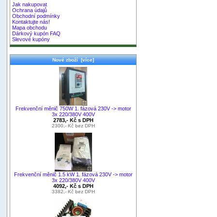
Jak nakupovat
Ochrana údajů
Obchodní podmínky
Kontaktujte nás!
Mapa obchodu
Dárkový kupón FAQ
Slevové kupóny
Nové zboží [více]
Frekvenční měnič 750W 1. fázová 230V -> motor
3x 220/380V 400V
2783,- Kč s DPH
2300,- Kč bez DPH
Frekvenční měnič 1.5 kW 1. fázová 230V -> motor
3x 220/380V 400V
4092,- Kč s DPH
3382,- Kč bez DPH