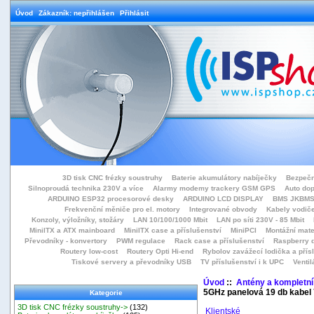
Úvod
Zákazník: nepřihlášen
Přihlásit
3D tisk CNC frézky soustruhy
Baterie akumulátory nabíječky
Bezpečn
Silnoproudá technika 230V a více
Alarmy modemy trackery GSM GPS
Auto do
ARDUINO ESP32 procesorové desky
ARDUINO LCD DISPLAY
BMS JKBMS
Frekvenční měniče pro el. motory
Integrované obvody
Kabely vodiče
Konzoly, výložníky, stožáry
LAN 10/100/1000 Mbit
LAN po síti 230V - 85 Mbit
MiniITX a ATX mainboard
MiniITX case a příslušenství
MiniPCI
Montážní mate
Převodníky - konvertory
PWM regulace
Rack case a příslušenství
Raspberry d
Routery low-cost
Routery Opti Hi-end
Rybolov zavážecí lodička a přísl
Tiskové servery a převodníky USB
TV příslušenství i k UPC
Ventil
Úvod
::
Antény a kompletní
5GHz panelová 19 db kabel
Kategorie
3D tisk CNC frézky soustruhy->
(132)
Klientské