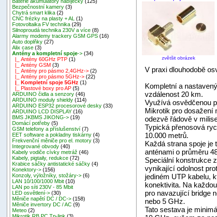
Baterie akumulátory nabíječky
(125)
Bezpečnostní kamery
(3)
Chytrá smart klika
(2)
CNC frézky na plasty + AL
(1)
Fotovoltaika FV technika
(29)
Silnoproudá technika 230V a více
(8)
Alarmy modemy trackery GSM GPS
(16)
Auto doplňky
(27)
Alix case
(3)
Antény a kompletní spoje
->
(34)
zvětšit obrázek
|_ Antény 60GHz PTP
(1)
|_ Antény GSM
(3)
V praxi dlouhodobě os
|_ Antény pro pásmo 2,4GHz->
(2)
|_ Antény pro pásmo 5GHz->
(22)
|_ Kompletní spoje 5GHz
(1)
Kompletní a nastavený
|_ Plastové boxy pro AP
(5)
vzdálenost 20 km.
ARDUINO čidla a senzory
(46)
ARDUINO moduly shieldy
(114)
Využívá osvědčenou p
ARDUINO ESP32 procesorové desky
(33)
Mikrotik pro dosažení
ARDUINO LCD DISPLAY
(16)
BMS JKBMS JIKONG->
(19)
odezvě řádově v milis
Domácí potřeby
(5)
Typická přenosová rych
GSM telefony a příslušenství
(7)
10.000 metrů.
EET software a pokladny tiskárny
(4)
Frekvenční měniče pro el. motory
(3)
Každá strana spoje je
Integrované obvody
(40)
anténami o průměru 48 
Kabely vodiče cívky metráž
(46)
Kabely, pigtaily, redukce
(72)
Speciální konstrukce 
Krabice sáčky antistatické sáčky
(4)
vynikající odolnost pr
Konektory->
(156)
jediném UTP kabelu, k
Konzoly, výložníky, stožáry->
(6)
LAN 10/100/1000 Mbit
(10)
konektivita. Na každou
LAN po síti 230V - 85 Mbit
pro navazující bridge
LED osvětlení->
(30)
Měniče napětí DC / DC->
(158)
nebo 5 GHz.
Měniče invertory DC / AC
(9)
Tato sestava je mini
Meteo
(2)
Mikrotik RB,PC,Tp-link
(3)