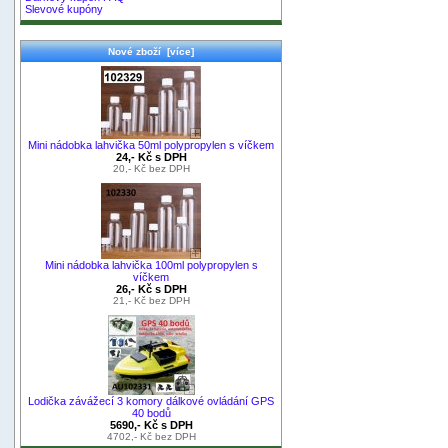
Slevové kupóny
Nové zboží [více]
Mini nádobka lahvička 50ml polypropylen s víčkem
24,- Kč s DPH
20,- Kč bez DPH
Mini nádobka lahvička 100ml polypropylen s
víčkem
26,- Kč s DPH
21,- Kč bez DPH
Lodička závážecí 3 komory dálkové ovládání GPS
40 bodů
5690,- Kč s DPH
4702,- Kč bez DPH