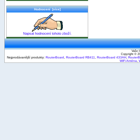
Hodnocení [více]
Napsat hodnocení tohoto zboží.
Vaše I
Copyright © 
Nejprodávanější produkty:
RouterBoard
,
RouterBoard RB411
,
RouterBoard 433AH
,
Router
WiFi Anténa
,