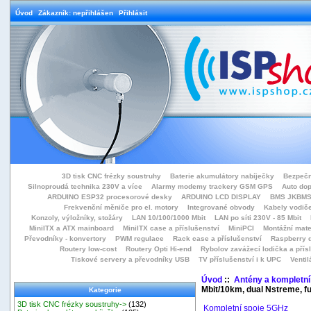
Úvod
Zákazník: nepřihlášen
Přihlásit
3D tisk CNC frézky soustruhy
Baterie akumulátory nabíječky
Bezpečn
Silnoproudá technika 230V a více
Alarmy modemy trackery GSM GPS
Auto do
ARDUINO ESP32 procesorové desky
ARDUINO LCD DISPLAY
BMS JKBMS
Frekvenční měniče pro el. motory
Integrované obvody
Kabely vodiče
Konzoly, výložníky, stožáry
LAN 10/100/1000 Mbit
LAN po síti 230V - 85 Mbit
MiniITX a ATX mainboard
MiniITX case a příslušenství
MiniPCI
Montážní mate
Převodníky - konvertory
PWM regulace
Rack case a příslušenství
Raspberry d
Routery low-cost
Routery Opti Hi-end
Rybolov zavážecí lodička a přísl
Tiskové servery a převodníky USB
TV příslušenství i k UPC
Ventil
Úvod
::
Antény a kompletní
Mbit/10km, dual Nstreme, fu
Kategorie
3D tisk CNC frézky soustruhy->
(132)
Kompletní spoje 5GHz