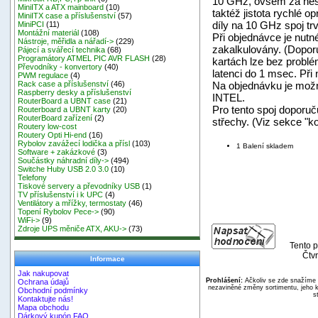
10 GHz, ovšem za nesr
MiniITX a ATX mainboard
(10)
taktéž jistota rychlé 
MiniITX case a příslušenství
(57)
díly na 10 GHz spoj tr
MiniPCI
(11)
Montážní materiál
(108)
Při objednávce je nut
Nástroje, měřidla a nářadí->
(229)
zakalkulovány. (Doporu
Pájecí a svářecí technika
(68)
Programátory ATMEL PIC AVR FLASH
(28)
kartách lze bez problé
Převodníky - konvertory
(40)
latenci do 1 msec. Při 
PWM regulace
(4)
Na objednávku je možn
Rack case a příslušenství
(46)
Raspberry desky a příslušenství
INTEL.
RouterBoard a UBNT case
(21)
Pro tento spoj doporuč
Routerboard a UBNT karty
(20)
RouterBoard zařízení
(2)
střechy. (Viz sekce "k
Routery low-cost
Routery Opti Hi-end
(16)
Rybolov zavážecí lodička a přísl
(103)
1 Balení skladem
Software + zakázkové
(3)
Součástky náhradní díly->
(494)
Switche Huby USB 2.0 3.0
(10)
Telefony
Tiskové servery a převodníky USB
(1)
TV příslušenství i k UPC
(4)
Ventilátory a mřížky, termostaty
(46)
Topení Rybolov Pece->
(90)
WiFi->
(9)
Zdroje UPS měniče ATX, AKU->
(73)
Tento p
Čtvr
Informace
Jak nakupovat
Prohlášení:
Ačkoliv se zde snažíme p
Ochrana údajů
nezaviněné změny sortimentu, jeho k
Obchodní podmínky
s
Kontaktujte nás!
Mapa obchodu
Dárkový kupón FAQ