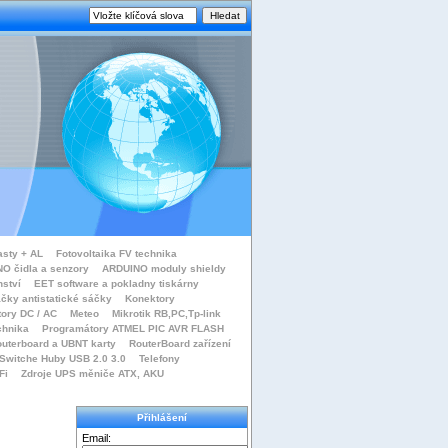
asty + AL
Fotovoltaika FV technika
O čidla a senzory
ARDUINO moduly shieldy
nství
EET software a pokladny tiskárny
čky antistatické sáčky
Konektory
tory DC / AC
Meteo
Mikrotik RB,PC,Tp-link
chnika
Programátory ATMEL PIC AVR FLASH
uterboard a UBNT karty
RouterBoard zařízení
Switche Huby USB 2.0 3.0
Telefony
Fi
Zdroje UPS měniče ATX, AKU
Přihlášení
Email: