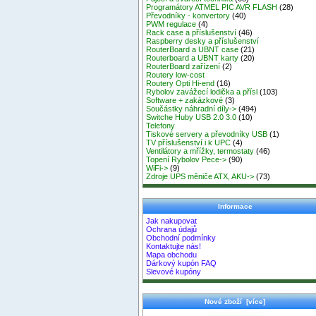
Programátory ATMEL PIC AVR FLASH
(28)
Převodníky - konvertory
(40)
PWM regulace
(4)
Rack case a příslušenství
(46)
Raspberry desky a příslušenství
RouterBoard a UBNT case
(21)
Routerboard a UBNT karty
(20)
RouterBoard zařízení
(2)
Routery low-cost
Routery Opti Hi-end
(16)
Rybolov zavážecí lodička a přísl
(103)
Software + zakázkové
(3)
Součástky náhradní díly->
(494)
Switche Huby USB 2.0 3.0
(10)
Telefony
Tiskové servery a převodníky USB
(1)
TV příslušenství i k UPC
(4)
Ventilátory a mřížky, termostaty
(46)
Topení Rybolov Pece->
(90)
WiFi->
(9)
Zdroje UPS měniče ATX, AKU->
(73)
Informace
Jak nakupovat
Ochrana údajů
Obchodní podmínky
Kontaktujte nás!
Mapa obchodu
Dárkový kupón FAQ
Slevové kupóny
Nové zboží [více]