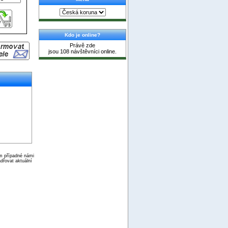
Kdo je online?
Právě zde
jsou 108 návštěvníci online.
ím případné námi
dřovat aktuální