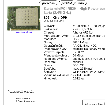
Karta miniPCI R52H - High Power be
karta (2,4/5 GHz)
805,- Kč s DPH
665,- Kč bez DPH
Citlivost:
a: -90 dBm, b: -92dBm, g
Frekvence:
2.4 GHz, 5 GHz
zvětšit obrázek
Chipset:
Atheros AR5414
Max. výstupní výkon:
a: 23,5 dBm, b: 25 dBm, 
Modulace:
DSSS, OFDM
Normy:
802.11a/b/g
Operační mód:
AP, Client, Ad-HOC
Podporované OS:
MikroTik RouterOS, Wind
Provozní teplota:
0 - 50 °C
Přenosová rychlost:
54 Mbps
Regulace výkonu:
ano (Mikrotik, STAR-OS, 
Rozhraní:
miniPCI
Shoda:
FCC, CE
Spotřeba:
max.: 2640 mW
Šifrování:
WEP 64/128, WPA, WPA2
Výstup na ext. anténu:
2 x U-FL male
Hmotnost:
0,012 kg
Pozor, použité zboží.
Kód: 100168
1 Balení skladem
Přidat do košíku: