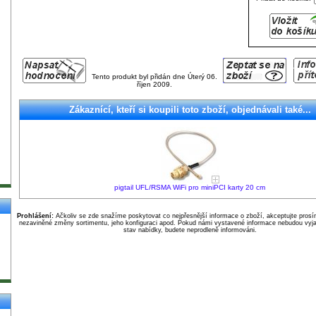
Tento produkt byl přidán dne Úterý 06.
říjen 2009.
Zákaznící, kteří si koupili toto zboží, objednávali také...
pigtail UFL/RSMA WiFi pro miniPCI karty 20 cm
Prohlášení:
Ačkoliv se zde snažíme poskytovat co nejpřesnější informace o zboží, akceptujte pros
nezaviněné změny sortimentu, jeho konfiguraci apod. Pokud námi vystavené informace nebudou vyja
stav nabídky, budete neprodleně informováni.