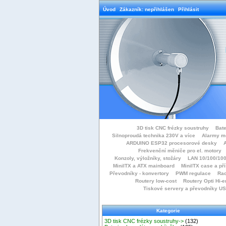
Úvod
Zákazník: nepřihlášen
Přihlásit
3D tisk CNC frézky soustruhy
Bate
Silnoproudá technika 230V a více
Alarmy m
ARDUINO ESP32 procesorové desky
Frekvenční měniče pro el. motory
Konzoly, výložníky, stožáry
LAN 10/100/100
MiniITX a ATX mainboard
MiniITX case a př
Převodníky - konvertory
PWM regulace
Rac
Routery low-cost
Routery Opti Hi-e
Tiskové servery a převodníky U
Kategorie
3D tisk CNC frézky soustruhy->
(132)