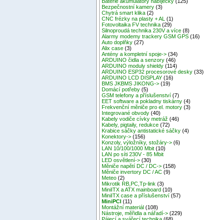
Baterie akumulátory nabíječky
(125)
Bezpečnostní kamery
(3)
Chytrá smart klika
(2)
CNC frézky na plasty + AL
(1)
Fotovoltaika FV technika
(29)
Silnoproudá technika 230V a více
(8)
Alarmy modemy trackery GSM GPS
(16)
Auto doplňky
(27)
Alix case
(3)
Antény a kompletní spoje->
(34)
ARDUINO čidla a senzory
(46)
ARDUINO moduly shieldy
(114)
ARDUINO ESP32 procesorové desky
(33)
ARDUINO LCD DISPLAY
(16)
BMS JKBMS JIKONG->
(19)
Domácí potřeby
(5)
GSM telefony a příslušenství
(7)
EET software a pokladny tiskárny
(4)
Frekvenční měniče pro el. motory
(3)
Integrované obvody
(40)
Kabely vodiče cívky metráž
(46)
Kabely, pigtaily, redukce
(72)
Krabice sáčky antistatické sáčky
(4)
Konektory->
(156)
Konzoly, výložníky, stožáry->
(6)
LAN 10/100/1000 Mbit
(10)
LAN po síti 230V - 85 Mbit
LED osvětlení->
(30)
Měniče napětí DC / DC->
(158)
Měniče invertory DC / AC
(9)
Meteo
(2)
Mikrotik RB,PC,Tp-link
(3)
MiniITX a ATX mainboard
(10)
MiniITX case a příslušenství
(57)
MiniPCI
(11)
Montážní materiál
(108)
Nástroje, měřidla a nářadí->
(229)
Pájecí a svářecí technika
(68)