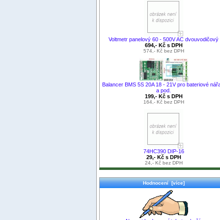
Voltmetr panelový 60 - 500V AC dvouvodičový
694,- Kč s DPH
574,- Kč bez DPH
Balancer BMS 5S 20A 18 - 21V pro bateriové nář
a pod.
199,- Kč s DPH
164,- Kč bez DPH
74HC390 DIP-16
29,- Kč s DPH
24,- Kč bez DPH
Hodnocení [více]