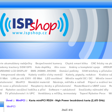
rie akumulátory nabíječky
Bezpečnostní kamery
Chytrá smart klika
CNC frézky na pl
odemy trackery GSM GPS
Auto doplňky
Alix case
Antény a kompletní spoje
ARDUIN
ARDUINO LCD DISPLAY
BMS JKBMS JIKONG
Domácí potřeby
GSM telefony a přísluše
Integrované obvody
Kabely vodiče cívky metráž
Kabely, pigtaily, redukce
Krabice sá
0 Mbit
LAN po síti 230V - 85 Mbit
LED osvětlení
Měniče napětí DC / DC
Měniče inver
íslušenství
MiniPCI
Montážní materiál
Nástroje, měřidla a nářadí
Pájecí a svářecí te
k case a příslušenství
Raspberry desky a příslušenství
RouterBoard a UBNT case
Ro
nd
Rybolov zavážecí lodička a přísl
Software + zakázkové
Součástky náhradní díly
SB
TV příslušenství i k UPC
Ventilátory a mřížky, termostaty
Topení Rybolov Pece
Wi
Úvod
::
MiniPCI
:: Karta miniPCI R52H - High Power bezdrátová karta (2,4/5 GHz)
MiniPCI
Zboží 4/11