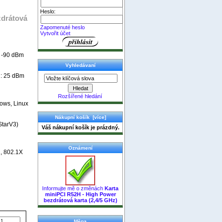
Heslo:
zdrátová
Zapomenuté heslo
Vytvořit účet
: -90 dBm
Vyhledávaní
g: 25 dBm
Rozšířené hledání
ows, Linux
Nákupní košík [více]
StarV3)
Váš nákupní košík je prázdný.
Oznámení
, 802.1X
Informujte mě o změnách
Karta
miniPCI R52H - High Power
bezdrátová karta (2,4/5 GHz)
Měna