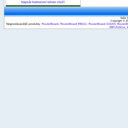
Napsat hodnocení tohoto zboží.
Vaše I
Copyright © 
Nejprodávanější produkty:
RouterBoard
,
RouterBoard RB411
,
RouterBoard 433AH
,
Router
WiFi Anténa
,