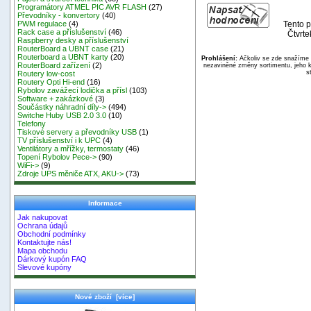
Programátory ATMEL PIC AVR FLASH
(27)
Převodníky - konvertory
(40)
Tento p
PWM regulace
(4)
Rack case a příslušenství
(46)
Čtvrte
Raspberry desky a příslušenství
RouterBoard a UBNT case
(21)
Routerboard a UBNT karty
(20)
Prohlášení:
Ačkoliv se zde snažíme p
RouterBoard zařízení
(2)
nezaviněné změny sortimentu, jeho k
s
Routery low-cost
Routery Opti Hi-end
(16)
Rybolov zavážecí lodička a přísl
(103)
Software + zakázkové
(3)
Součástky náhradní díly->
(494)
Switche Huby USB 2.0 3.0
(10)
Telefony
Tiskové servery a převodníky USB
(1)
TV příslušenství i k UPC
(4)
Ventilátory a mřížky, termostaty
(46)
Topení Rybolov Pece->
(90)
WiFi->
(9)
Zdroje UPS měniče ATX, AKU->
(73)
Informace
Jak nakupovat
Ochrana údajů
Obchodní podmínky
Kontaktujte nás!
Mapa obchodu
Dárkový kupón FAQ
Slevové kupóny
Nové zboží [více]