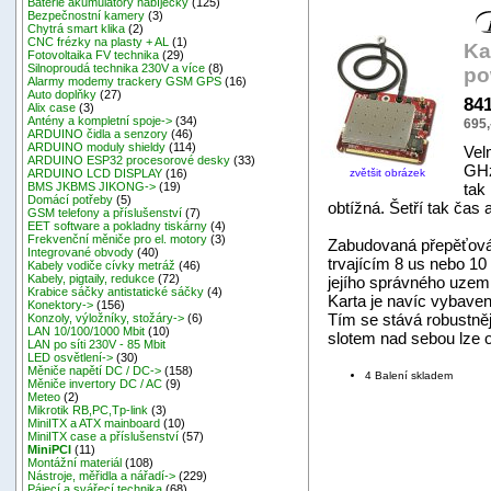
Baterie akumulátory nabíječky
(125)
Bezpečnostní kamery
(3)
Chytrá smart klika
(2)
CNC frézky na plasty + AL
(1)
Ka
Fotovoltaika FV technika
(29)
Silnoproudá technika 230V a více
(8)
po
Alarmy modemy trackery GSM GPS
(16)
Auto doplňky
(27)
84
Alix case
(3)
Antény a kompletní spoje->
(34)
695,
ARDUINO čidla a senzory
(46)
ARDUINO moduly shieldy
(114)
Vel
ARDUINO ESP32 procesorové desky
(33)
GHz
zvětšit obrázek
ARDUINO LCD DISPLAY
(16)
tak
BMS JKBMS JIKONG->
(19)
Domácí potřeby
(5)
obtížná. Šetří tak čas 
GSM telefony a příslušenství
(7)
EET software a pokladny tiskárny
(4)
Frekvenční měniče pro el. motory
(3)
Zabudovaná přepěťová o
Integrované obvody
(40)
trvajícím 8 us nebo 1
Kabely vodiče cívky metráž
(46)
Kabely, pigtaily, redukce
(72)
jejího správného uze
Krabice sáčky antistatické sáčky
(4)
Karta je navíc vybaven
Konektory->
(156)
Tím se stává robustněj
Konzoly, výložníky, stožáry->
(6)
LAN 10/100/1000 Mbit
(10)
slotem nad sebou lze 
LAN po síti 230V - 85 Mbit
LED osvětlení->
(30)
Měniče napětí DC / DC->
(158)
4 Balení skladem
Měniče invertory DC / AC
(9)
Meteo
(2)
Mikrotik RB,PC,Tp-link
(3)
MiniITX a ATX mainboard
(10)
MiniITX case a příslušenství
(57)
MiniPCI
(11)
Montážní materiál
(108)
Nástroje, měřidla a nářadí->
(229)
Pájecí a svářecí technika
(68)