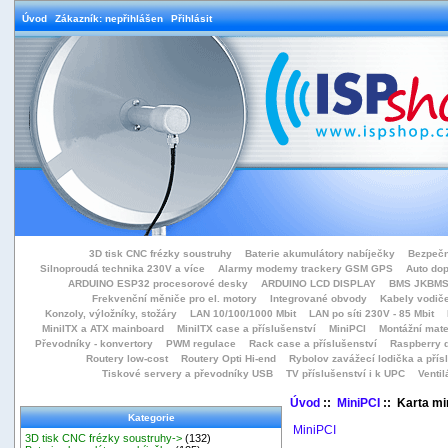
Úvod
Zákazník: nepřihlášen
Přihlásit
3D tisk CNC frézky soustruhy
Baterie akumulátory nabíječky
Bezpečn
Silnoproudá technika 230V a více
Alarmy modemy trackery GSM GPS
Auto do
ARDUINO ESP32 procesorové desky
ARDUINO LCD DISPLAY
BMS JKBMS
Frekvenční měniče pro el. motory
Integrované obvody
Kabely vodiče
Konzoly, výložníky, stožáry
LAN 10/100/1000 Mbit
LAN po síti 230V - 85 Mbit
MiniITX a ATX mainboard
MiniITX case a příslušenství
MiniPCI
Montážní mate
Převodníky - konvertory
PWM regulace
Rack case a příslušenství
Raspberry d
Routery low-cost
Routery Opti Hi-end
Rybolov zavážecí lodička a přísl
Tiskové servery a převodníky USB
TV příslušenství i k UPC
Ventil
Úvod
::
MiniPCI
:: Karta mi
Kategorie
MiniPCI
3D tisk CNC frézky soustruhy->
(132)