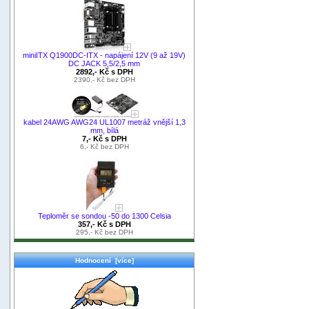
miniITX Q1900DC-ITX - napájení 12V (9 až 19V)
DC JACK 5,5/2,5 mm
2892,- Kč s DPH
2390,- Kč bez DPH
kabel 24AWG AWG24 UL1007 metráž vnější 1,3
mm, bílá
7,- Kč s DPH
6,- Kč bez DPH
Teploměr se sondou -50 do 1300 Celsia
357,- Kč s DPH
295,- Kč bez DPH
Hodnocení [více]