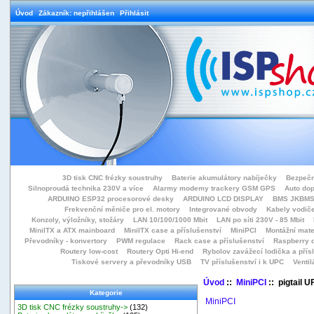
Úvod
Zákazník: nepřihlášen
Přihlásit
3D tisk CNC frézky soustruhy
Baterie akumulátory nabíječky
Bezpečn
Silnoproudá technika 230V a více
Alarmy modemy trackery GSM GPS
Auto do
ARDUINO ESP32 procesorové desky
ARDUINO LCD DISPLAY
BMS JKBMS
Frekvenční měniče pro el. motory
Integrované obvody
Kabely vodiče
Konzoly, výložníky, stožáry
LAN 10/100/1000 Mbit
LAN po síti 230V - 85 Mbit
MiniITX a ATX mainboard
MiniITX case a příslušenství
MiniPCI
Montážní mate
Převodníky - konvertory
PWM regulace
Rack case a příslušenství
Raspberry d
Routery low-cost
Routery Opti Hi-end
Rybolov zavážecí lodička a přísl
Tiskové servery a převodníky USB
TV příslušenství i k UPC
Ventil
Úvod
::
MiniPCI
:: pigtail 
Kategorie
MiniPCI
3D tisk CNC frézky soustruhy->
(132)