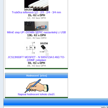
Trubička teflonová 1/2 - 2/3 - 2/4 - 3/4 mm
15,- Kč s DPH
12,- Kč bez DPH
Měnič step UP i DOWN SEPIC nastavitelný z USB
138,- Kč s DPH
114,- Kč bez DPH
JCS13N50FT MOSFET - N 500V/13A 0.46Ω TO-
220MF celoplast
59,- Kč s DPH
49,- Kč bez DPH
Hodnocení [více]
Napsat hodnocení tohoto zboží.
Vaše I