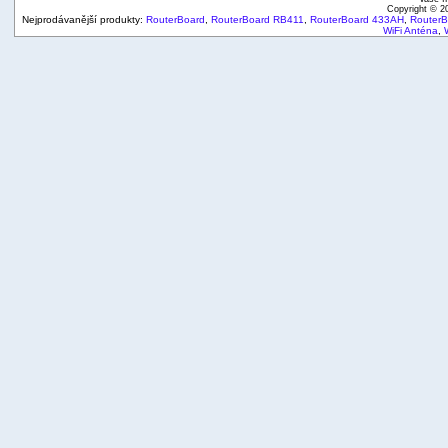
Copyright © 
Nejprodávanější produkty:
RouterBoard
,
RouterBoard RB411
,
RouterBoard 433AH
,
Router
WiFi Anténa
,