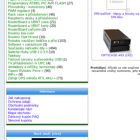
Programátory ATMEL PIC AVR FLASH
(27)
Převodníky - konvertory
(40)
PWM regulace
(4)
DIN balíček - klipsy a šrouby na
Rack case a příslušenství
(46)
DIN lištu
Raspberry desky a příslušenství
RouterBoard a UBNT case
(21)
Routerboard a UBNT karty
(20)
RouterBoard zařízení
(2)
Routery low-cost
Routery Opti Hi-end
(16)
Rybolov zavážecí lodička a přísl
(103)
Software + zakázkové
(3)
Součástky náhradní díly->
(494)
Switche Huby USB 2.0 3.0
(10)
OPTICASE-493 (192)
Telefony
Tiskové servery a převodníky USB
(1)
TV příslušenství i k UPC
(4)
Ventilátory a mřížky, termostaty
(46)
Prohlášení:
Ačkoliv se zde snažíme p
Topení Rybolov Pece->
(90)
nezaviněné změny sortimentu, jeho k
s
WiFi->
(9)
Zdroje UPS měniče ATX, AKU->
(73)
Informace
Jak nakupovat
Ochrana údajů
Obchodní podmínky
Kontaktujte nás!
Mapa obchodu
Dárkový kupón FAQ
Slevové kupóny
Nové zboží [více]