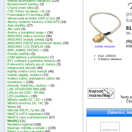
Baterie akumulátory nabíječky
(125)
Bezpečnostní kamery
(3)
Chytrá smart klika
(2)
CNC frézky na plasty + AL
(1)
pi
Fotovoltaika FV technika
(29)
Silnoproudá technika 230V a více
(8)
ka
Alarmy modemy trackery GSM GPS
(16)
Auto doplňky
(27)
61
Alix case
(3)
Antény a kompletní spoje->
(34)
50,
ARDUINO čidla a senzory
(46)
ARDUINO moduly shieldy
(114)
pig
ARDUINO ESP32 procesorové desky
(33)
mi
zvětšit obrázek
ARDUINO LCD DISPLAY
(16)
BMS JKBMS JIKONG->
(19)
Domácí potřeby
(5)
Kód: 100033
GSM telefony a příslušenství
(7)
9 Balení skladem
EET software a pokladny tiskárny
(4)
Frekvenční měniče pro el. motory
(3)
Integrované obvody
(40)
Kabely vodiče cívky metráž
(46)
Kabely, pigtaily, redukce
(72)
Krabice sáčky antistatické sáčky
(4)
Konektory->
(156)
Konzoly, výložníky, stožáry->
(6)
LAN 10/100/1000 Mbit
(10)
LAN po síti 230V - 85 Mbit
LED osvětlení->
(30)
Tento p
Měniče napětí DC / DC->
(158)
Čtv
Měniče invertory DC / AC
(9)
Meteo
(2)
Mikrotik RB,PC,Tp-link
(3)
Zákaznící, kte
MiniITX a ATX mainboard
(10)
MiniITX case a příslušenství
(57)
MiniPCI
(11)
Montážní materiál
(108)
Nástroje, měřidla a nářadí->
(229)
Pájecí a svářecí technika
(68)