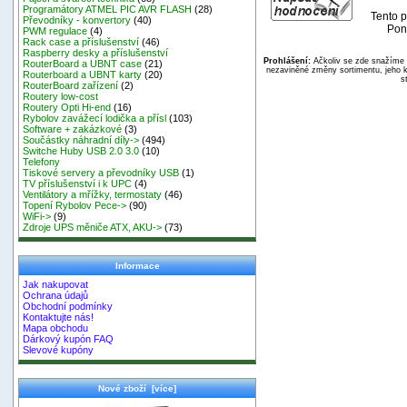
Programátory ATMEL PIC AVR FLASH
(28)
Tento p
Převodníky - konvertory
(40)
Pond
PWM regulace
(4)
Rack case a příslušenství
(46)
Raspberry desky a příslušenství
Prohlášení:
Ačkoliv se zde snažíme p
RouterBoard a UBNT case
(21)
nezaviněné změny sortimentu, jeho k
Routerboard a UBNT karty
(20)
s
RouterBoard zařízení
(2)
Routery low-cost
Routery Opti Hi-end
(16)
Rybolov zavážecí lodička a přísl
(103)
Software + zakázkové
(3)
Součástky náhradní díly->
(494)
Switche Huby USB 2.0 3.0
(10)
Telefony
Tiskové servery a převodníky USB
(1)
TV příslušenství i k UPC
(4)
Ventilátory a mřížky, termostaty
(46)
Topení Rybolov Pece->
(90)
WiFi->
(9)
Zdroje UPS měniče ATX, AKU->
(73)
Informace
Jak nakupovat
Ochrana údajů
Obchodní podmínky
Kontaktujte nás!
Mapa obchodu
Dárkový kupón FAQ
Slevové kupóny
Nové zboží [více]