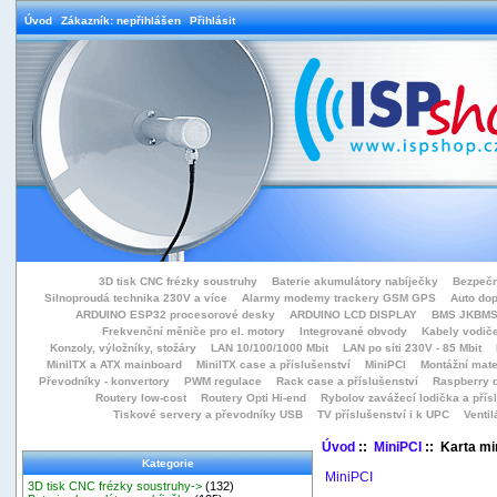
Úvod
Zákazník: nepřihlášen
Přihlásit
3D tisk CNC frézky soustruhy
Baterie akumulátory nabíječky
Bezpečn
Silnoproudá technika 230V a více
Alarmy modemy trackery GSM GPS
Auto do
ARDUINO ESP32 procesorové desky
ARDUINO LCD DISPLAY
BMS JKBMS
Frekvenční měniče pro el. motory
Integrované obvody
Kabely vodiče
Konzoly, výložníky, stožáry
LAN 10/100/1000 Mbit
LAN po síti 230V - 85 Mbit
MiniITX a ATX mainboard
MiniITX case a příslušenství
MiniPCI
Montážní mate
Převodníky - konvertory
PWM regulace
Rack case a příslušenství
Raspberry d
Routery low-cost
Routery Opti Hi-end
Rybolov zavážecí lodička a přísl
Tiskové servery a převodníky USB
TV příslušenství i k UPC
Ventil
Úvod
::
MiniPCI
:: Karta m
Kategorie
MiniPCI
3D tisk CNC frézky soustruhy->
(132)