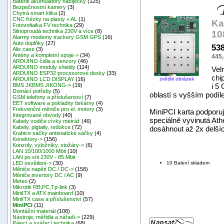
Baterie akumulátory nabíječky
(125)
Bezpečnostní kamery
(3)
Chytrá smart klika
(2)
CNC frézky na plasty + AL
(1)
Ka
Fotovoltaika FV technika
(29)
Silnoproudá technika 230V a více
(8)
10
Alarmy modemy trackery GSM GPS
(16)
Auto doplňky
(27)
53
Alix case
(3)
Antény a kompletní spoje->
(34)
445,
ARDUINO čidla a senzory
(46)
ARDUINO moduly shieldy
(114)
Vel
ARDUINO ESP32 procesorové desky
(33)
chi
zvětšit obrázek
ARDUINO LCD DISPLAY
(16)
i 5
BMS JKBMS JIKONG->
(19)
Domácí potřeby
(5)
oblastí s vyšším podí
GSM telefony a příslušenství
(7)
EET software a pokladny tiskárny
(4)
Frekvenční měniče pro el. motory
(3)
MiniPCI karta podporu
Integrované obvody
(40)
speciálně vyvinutá Ath
Kabely vodiče cívky metráž
(46)
Kabely, pigtaily, redukce
(72)
dosáhnout až 2x delší
Krabice sáčky antistatické sáčky
(4)
Konektory->
(156)
Konzoly, výložníky, stožáry->
(6)
LAN 10/100/1000 Mbit
(10)
LAN po síti 230V - 85 Mbit
10 Balení skladem
LED osvětlení->
(30)
Měniče napětí DC / DC->
(158)
Měniče invertory DC / AC
(9)
Meteo
(2)
Mikrotik RB,PC,Tp-link
(3)
MiniITX a ATX mainboard
(10)
MiniITX case a příslušenství
(57)
MiniPCI
(11)
Montážní materiál
(108)
Nástroje, měřidla a nářadí->
(229)
Pájecí a svářecí technika
(68)