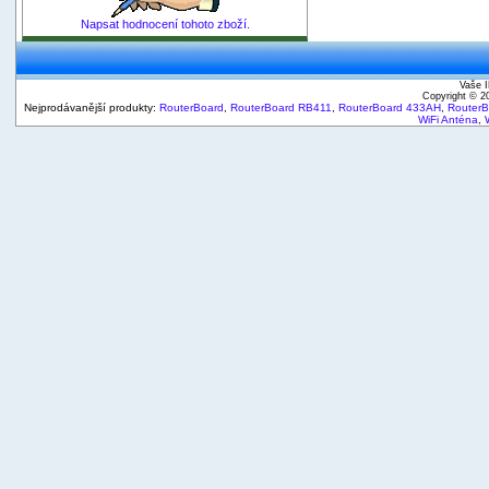
Napsat hodnocení tohoto zboží.
Vaše I
Copyright © 
Nejprodávanější produkty:
RouterBoard
,
RouterBoard RB411
,
RouterBoard 433AH
,
Router
WiFi Anténa
,