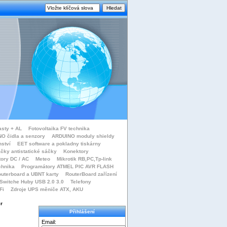
asty + AL
Fotovoltaika FV technika
O čidla a senzory
ARDUINO moduly shieldy
nství
EET software a pokladny tiskárny
čky antistatické sáčky
Konektory
tory DC / AC
Meteo
Mikrotik RB,PC,Tp-link
chnika
Programátory ATMEL PIC AVR FLASH
uterboard a UBNT karty
RouterBoard zařízení
Switche Huby USB 2.0 3.0
Telefony
Fi
Zdroje UPS měniče ATX, AKU
r
Přihlášení
Email: