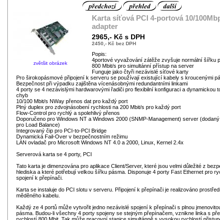
Karta síťová PCI 4-portová 10/100Mb
adapter
2965,- Kč s DPH
2450,- Kč bez DPH
Popis:
4portové vyvažování zátěže zvyšuje normální šířku
zvětšit obrázek
800 Mbit/s pro simultánní přístup na server
Funguje jako čtyři nezávislé síťové karty
Pro širokopásmové připojení k serveru se používají existující kabely s kroucenými pá
Bezpečnost při výpadku zajištěna vícenásobnými redundantními linkami
4 porty se 4 nezávislými hardwarovými řadiči pro flexibilní konfiguraci a dynamickou t
chyb
10/100 Mbit/s NWay přenos dat pro každý port
Plný duplex pro zdvojnásobení rychlosti na 200 Mbit/s pro každý port
Flow-Control pro rychlý a spolehlivý přenos
Doporučeno pro Windows NT a Windows 2000 (SNMP-Management) server (dodaný 
pro Load Balance)
Integrovaný čip pro PCI-to-PCI Bridge
Dynamická Fail-Over v bezpečnostním režimu
LAN ovladač pro Microsoft Windows NT 4.0 a 2000, Linux, Kernel 2.4x
Serverová karta se 4 porty, PCI
Tato karta je dimenzována pro aplikace Client/Server, které jsou velmi důležité z bez
hlediska a které potřebují velkou šířku pásma. Disponuje 4 porty Fast Ethernet pro ry
spojení k přepínači.
Karta se instaluje do PCI slotu v serveru. Připojení k přepínači je realizováno prostře
měděného kabelu.
Každý ze 4 portů může vytvořit jedno nezávislé spojení k přepínači s plnou jmenovito
pásma. Budou-li všechny 4 porty spojeny se stejným přepínačem, vznikne linka s p
rychlostí 800 Mbit. Tak může pracovní stanice simultánně s vysokou rychlostí přistu