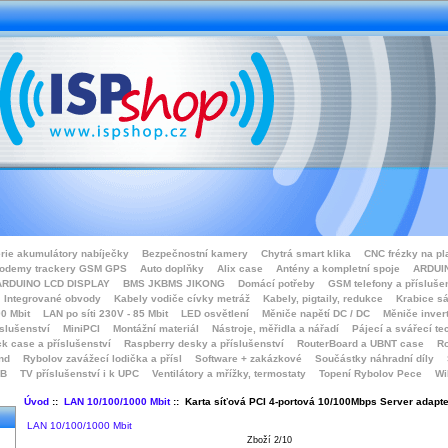
rie akumulátory nabíječky
Bezpečnostní kamery
Chytrá smart klika
CNC frézky na pl
odemy trackery GSM GPS
Auto doplňky
Alix case
Antény a kompletní spoje
ARDUIN
ARDUINO LCD DISPLAY
BMS JKBMS JIKONG
Domácí potřeby
GSM telefony a přísluše
Integrované obvody
Kabely vodiče cívky metráž
Kabely, pigtaily, redukce
Krabice sá
0 Mbit
LAN po síti 230V - 85 Mbit
LED osvětlení
Měniče napětí DC / DC
Měniče inver
íslušenství
MiniPCI
Montážní materiál
Nástroje, měřidla a nářadí
Pájecí a svářecí te
k case a příslušenství
Raspberry desky a příslušenství
RouterBoard a UBNT case
Ro
nd
Rybolov zavážecí lodička a přísl
Software + zakázkové
Součástky náhradní díly
SB
TV příslušenství i k UPC
Ventilátory a mřížky, termostaty
Topení Rybolov Pece
Wi
Úvod
::
LAN 10/100/1000 Mbit
:: Karta síťová PCI 4-portová 10/100Mbps Server adapte
LAN 10/100/1000 Mbit
Zboží 2/10