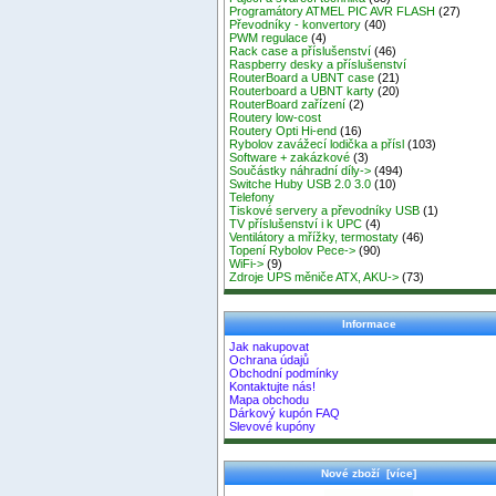
Programátory ATMEL PIC AVR FLASH
(27)
Převodníky - konvertory
(40)
PWM regulace
(4)
Rack case a příslušenství
(46)
Raspberry desky a příslušenství
RouterBoard a UBNT case
(21)
Routerboard a UBNT karty
(20)
RouterBoard zařízení
(2)
Routery low-cost
Routery Opti Hi-end
(16)
Rybolov zavážecí lodička a přísl
(103)
Software + zakázkové
(3)
Součástky náhradní díly->
(494)
Switche Huby USB 2.0 3.0
(10)
Telefony
Tiskové servery a převodníky USB
(1)
TV příslušenství i k UPC
(4)
Ventilátory a mřížky, termostaty
(46)
Topení Rybolov Pece->
(90)
WiFi->
(9)
Zdroje UPS měniče ATX, AKU->
(73)
Informace
Jak nakupovat
Ochrana údajů
Obchodní podmínky
Kontaktujte nás!
Mapa obchodu
Dárkový kupón FAQ
Slevové kupóny
Nové zboží [více]