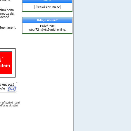
ením) nebo
provoz dat
ušované
Kdo je online?
Právě zde
přepínačem.
jsou 72 návštěvníci online.
ím případné námi
dřovat aktuální