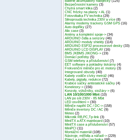
Baterie akumulátory nabíječky
(125)
Bezpečnostní kamery
(3)
Chytrá smart klika
(2)
CNC frézky na plasty + AL
(1)
Fotovoltaika FV technika
(29)
Silnoproudá technika 230V a více
(8)
Alarmy modemy trackery GSM GPS
(16)
Auto doplňky
(27)
Alix case
(3)
Antény a kompletní spoje->
(34)
ARDUINO čidla a senzory
(46)
ARDUINO moduly shieldy
(114)
ARDUINO ESP32 procesorové desky
(33)
ARDUINO LCD DISPLAY
(16)
BMS JKBMS JIKONG->
(19)
Domácí potřeby
(5)
GSM telefony a příslušenství
(7)
EET software a pokladny tiskárny
(4)
Frekvenční měniče pro el. motory
(3)
Integrované obvody
(40)
Kabely vodiče cívky metráž
(46)
Kabely, pigtaily, redukce
(72)
Krabice sáčky antistatické sáčky
(4)
Konektory->
(156)
Konzoly, výložníky, stožáry->
(6)
LAN 10/100/1000 Mbit
(10)
LAN po síti 230V - 85 Mbit
LED osvětlení->
(30)
Měniče napětí DC / DC->
(158)
Měniče invertory DC / AC
(9)
Meteo
(2)
Mikrotik RB,PC,Tp-link
(3)
MiniITX a ATX mainboard
(10)
MiniITX case a příslušenství
(57)
MiniPCI
(11)
Montážní materiál
(108)
Nástroje, měřidla a nářadí->
(229)
Pájecí a svářecí technika
(68)