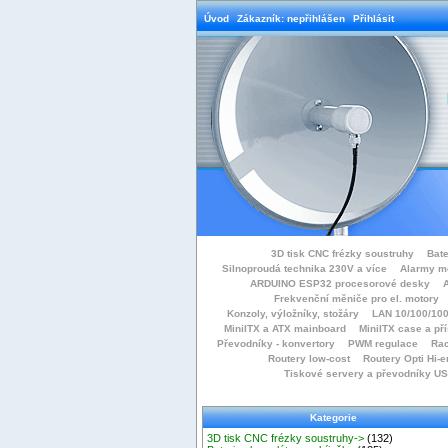
Úvod
Zákazník: nepřihlášen
Přihlásit
3D tisk CNC frézky soustruhy
Bate
Silnoproudá technika 230V a více
Alarmy m
ARDUINO ESP32 procesorové desky
Frekvenční měniče pro el. motory
Konzoly, výložníky, stožáry
LAN 10/100/100
MiniITX a ATX mainboard
MiniITX case a př
Převodníky - konvertory
PWM regulace
Rac
Routery low-cost
Routery Opti Hi-e
Tiskové servery a převodníky U
Kategorie
3D tisk CNC frézky soustruhy->
(132)