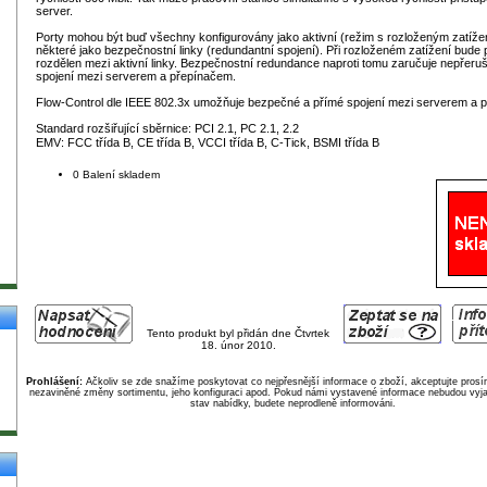
server.
Porty mohou být buď všechny konfigurovány jako aktivní (režim s rozloženým zatíž
některé jako bezpečnostní linky (redundantní spojení). Při rozloženém zatížení bude 
rozdělen mezi aktivní linky. Bezpečnostní redundance naproti tomu zaručuje nepřer
spojení mezi serverem a přepínačem.
Flow-Control dle IEEE 802.3x umožňuje bezpečné a přímé spojení mezi serverem a 
Standard rozšiřující sběrnice: PCI 2.1, PC 2.1, 2.2
EMV: FCC třída B, CE třída B, VCCI třída B, C-Tick, BSMI třída B
0 Balení skladem
Tento produkt byl přidán dne Čtvrtek
18. únor 2010.
Prohlášení:
Ačkoliv se zde snažíme poskytovat co nejpřesnější informace o zboží, akceptujte pros
nezaviněné změny sortimentu, jeho konfiguraci apod. Pokud námi vystavené informace nebudou vyja
stav nabídky, budete neprodleně informováni.