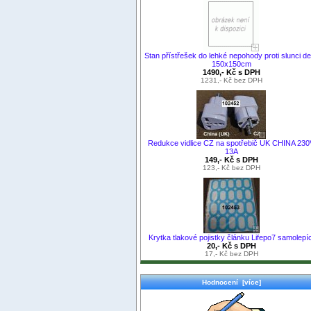
Stan přístřešek do lehké nepohody proti slunci de
150x150cm
1490,- Kč s DPH
1231,- Kč bez DPH
Redukce vidlice CZ na spotřebič UK CHINA 230
13A
149,- Kč s DPH
123,- Kč bez DPH
Krytka tlakové pojistky článku Lifepo7 samolepíc
20,- Kč s DPH
17,- Kč bez DPH
Hodnocení [více]