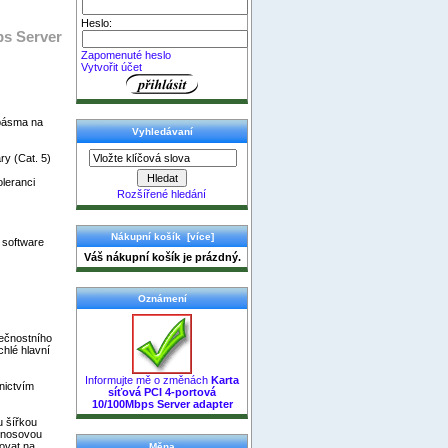
Heslo:
ps Server
Zapomenuté heslo
Vytvořit účet
 pásma na
Vyhledávaní
ry (Cat. 5)
oleranci
Rozšířené hledání
Nákupní košík [více]
software
Váš nákupní košík je prázdný.
Oznámení
pečnostního
chlé hlavní
Informujte mě o změnách
Karta
dnictvím
síťová PCI 4-portová
10/100Mbps Server adapter
u šířkou
řenosovou
povat na
Měna