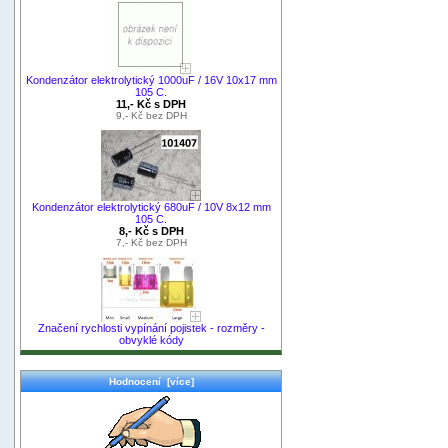
Kondenzátor elektrolytický 1000uF / 16V 10x17 mm
105 C.
11,- Kč s DPH
9,- Kč bez DPH
Kondenzátor elektrolytický 680uF / 10V 8x12 mm
105 C.
8,- Kč s DPH
7,- Kč bez DPH
Značení rychlosti vypínání pojistek - rozměry -
obvyklé kódy
Hodnocení [více]