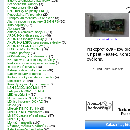
Baterie akumulátory nabíječky
(125)
Bezpečnostní kamery
(3)
Chytrá smart klika
(2)
CNC frézky na plasty + AL
(1)
Fotovoltaika FV technika
(29)
Silnoproudá technika 230V a více
(8)
Alarmy modemy trackery GSM GPS
(16)
Auto doplňky
(27)
Alix case
(3)
Antény a kompletní spoje->
(34)
ARDUINO čidla a senzory
(46)
ARDUINO moduly shieldy
(114)
zvětšit obrázek
ARDUINO ESP32 procesorové desky
(33)
ARDUINO LCD DISPLAY
(16)
nízkoprofilová - low pro
BMS JKBMS JIKONG->
(19)
Domácí potřeby
(5)
Chipset Realtek. Kompa
GSM telefony a příslušenství
(7)
ověřena.
EET software a pokladny tiskárny
(4)
Frekvenční měniče pro el. motory
(3)
Integrované obvody
(40)
150 Balení skladem
Kabely vodiče cívky metráž
(46)
Kabely, pigtaily, redukce
(72)
Krabice sáčky antistatické sáčky
(4)
Konektory->
(156)
Konzoly, výložníky, stožáry->
(6)
LAN 10/100/1000 Mbit
(10)
LAN po síti 230V - 85 Mbit
LED osvětlení->
(30)
Měniče napětí DC / DC->
(158)
Měniče invertory DC / AC
(9)
Meteo
(2)
Mikrotik RB,PC,Tp-link
(3)
Tento p
MiniITX a ATX mainboard
(10)
Pondě
MiniITX case a příslušenství
(57)
MiniPCI
(11)
Montážní materiál
(108)
Zákaznící, kte
Nástroje, měřidla a nářadí->
(229)
Pájecí a svářecí technika
(68)