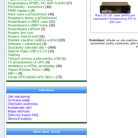
Programátory ATMEL PIC AVR FLASH
(27)
Převodníky - konvertory
(40)
PWM regulace
(4)
Rack case a příslušenství
(46)
Rack 2U 19' case (skříň) pro
Raspberry desky a příslušenství
standardní komponenty PC hl.
RouterBoard a UBNT case
(21)
300 mm
Routerboard a UBNT karty
(20)
RouterBoard zařízení
(2)
Routery low-cost
Routery Opti Hi-end
(16)
Rybolov zavážecí lodička a přísl
(103)
Prohlášení:
Ačkoliv se zde snažíme p
nezaviněné změny sortimentu, jeho k
Software + zakázkové
(3)
s
Součástky náhradní díly->
(494)
Switche Huby USB 2.0 3.0
(10)
Telefony
Tiskové servery a převodníky USB
(1)
TV příslušenství i k UPC
(4)
Ventilátory a mřížky, termostaty
(46)
Topení Rybolov Pece->
(90)
WiFi->
(9)
Zdroje UPS měniče ATX, AKU->
(73)
Informace
Jak nakupovat
Ochrana údajů
Obchodní podmínky
Kontaktujte nás!
Mapa obchodu
Dárkový kupón FAQ
Slevové kupóny
Nové zboží [více]