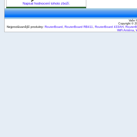
Napsat hodnocení tohoto zboží.
Vaše I
Copyright © 
Nejprodávanější produkty:
RouterBoard
,
RouterBoard RB411
,
RouterBoard 433AH
,
Router
WiFi Anténa
,