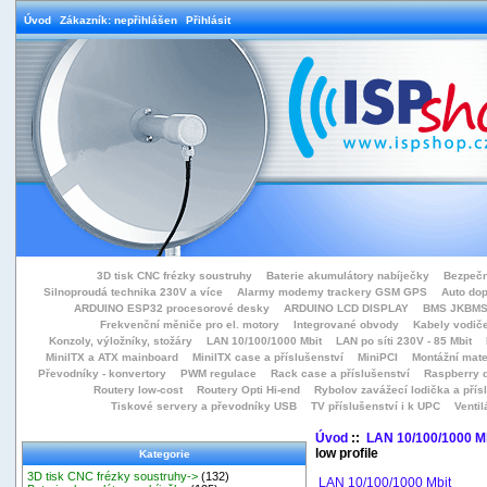
Úvod
Zákazník: nepřihlášen
Přihlásit
3D tisk CNC frézky soustruhy
Baterie akumulátory nabíječky
Bezpečn
Silnoproudá technika 230V a více
Alarmy modemy trackery GSM GPS
Auto do
ARDUINO ESP32 procesorové desky
ARDUINO LCD DISPLAY
BMS JKBMS
Frekvenční měniče pro el. motory
Integrované obvody
Kabely vodiče
Konzoly, výložníky, stožáry
LAN 10/100/1000 Mbit
LAN po síti 230V - 85 Mbit
MiniITX a ATX mainboard
MiniITX case a příslušenství
MiniPCI
Montážní mate
Převodníky - konvertory
PWM regulace
Rack case a příslušenství
Raspberry d
Routery low-cost
Routery Opti Hi-end
Rybolov zavážecí lodička a přísl
Tiskové servery a převodníky USB
TV příslušenství i k UPC
Ventil
Úvod
::
LAN 10/100/1000 M
low profile
Kategorie
3D tisk CNC frézky soustruhy->
(132)
LAN 10/100/1000 Mbit